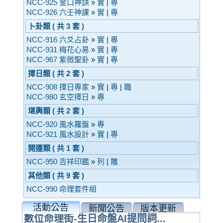
NCC-925 金口神訣
»
實
|
專
NCC-926 六壬神課
»
實
|
專
卜卦類 ( 共 3 套 )
NCC-916 六爻占卦
»
實
|
專
NCC-931 梅花心易
»
實
|
專
NCC-967 紫微聖卦
»
實
|
專
擇日類 ( 共 2 套 )
NCC-908 擇日專家
»
實
|
專
|
職
NCC-980 玄空擇日
»
專
堪輿類 ( 共 2 套 )
NCC-920 風水羅盤
»
專
NCC-921 風水設計
»
實
|
專
開運類 ( 共 1 套 )
NCC-950 吉祥印鑑
»
列
|
雕
其他類 ( 共 9 套 )
NCC-990 命理套件組
活動公告
新聞公告
版本更新
數位命理街-生日命盤AI提問詞...