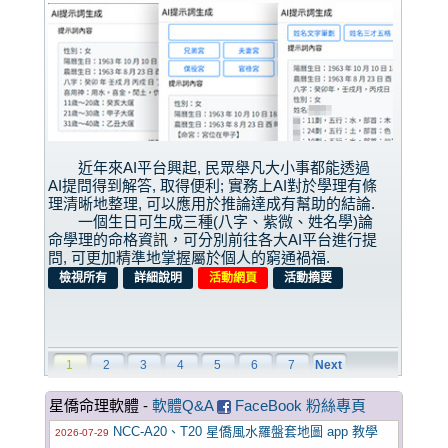
近年來AI平台興起, 民眾舉凡大小事都能透過
AI提問得到解答, 取得便利; 實務上AI對於學理有條
理清晰地整理, 可以應用於推論達成有幫助的結論.
一個生日可生成三種(八字、紫微、姓名學)論
命學理的命格資訊，可分別前往各大AI平台進行提
問, 可更加精準地掌握屬於個人的窮通禍福.
檢視所有
詳細說明
活動網頁
活動摘要
1
2
3
4
5
6
7
Next
星僑命理軟體 -
軟體Q&A
FaceBook 粉絲專頁
NCC-A20、T20 星僑風水羅盤套地圖 app 教學
2026-07-29