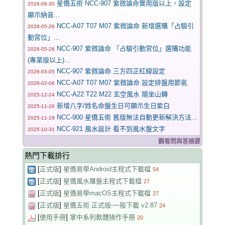
星僑五術 NCC-907 紫微論命實用版以上，設定
2026-06-30
顯示納音...
NCC-A07 T07 M07 紫微論命 新增選購「占驗引
2026-05-26
動宮位」...
NCC-907 紫微論命 「占驗引動宮位」選購功能
2026-05-26
(專業版以上)...
NCC-907 紫微論命 三方四正紅線設定
2026-03-05
NCC-A07 T07 M07 紫微論命 設定排盤用節氣
2026-02-06
NCC-A22 T22 M22 玄空風水 隨坐山轉
2025-12-24
新增八字/姓名命盤生日可顯示生日紫白
2025-11-26
NCC-900 星僑五術 舊版無法自動更新解決方法...
2025-11-19
NCC-921 風水設計 看不到風水盤文字
2025-10-31
觀看問與答摘要
熱門下載排行
[
正式版
]
星僑易學Android主程式下載檔
54
[
正式版
]
星僑風水羅盤主程式下載檔
27
[
正式版
]
星僑易學macOS主程式下載檔
27
[
正式版
]
星僑五術 正式版-一般下載 v2.87
24
[
使用手冊
]
掌中系列軟體操作手冊
20