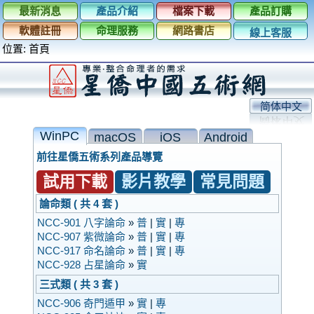
最新消息
產品介紹
檔案下載
產品訂購
軟體註冊
命理服務
網路書店
線上客服
位置:
首頁
简体中文
WinPC
macOS
iOS
Android
前往星僑五術系列產品導覽
試用下載
影片教學
常見問題
論命類 ( 共 4 套 )
NCC-901 八字論命
»
普
|
實
|
專
NCC-907 紫微論命
»
普
|
實
|
專
NCC-917 命名論命
»
普
|
實
|
專
NCC-928 占星論命
»
實
三式類 ( 共 3 套 )
NCC-906 奇門遁甲
»
實
|
專