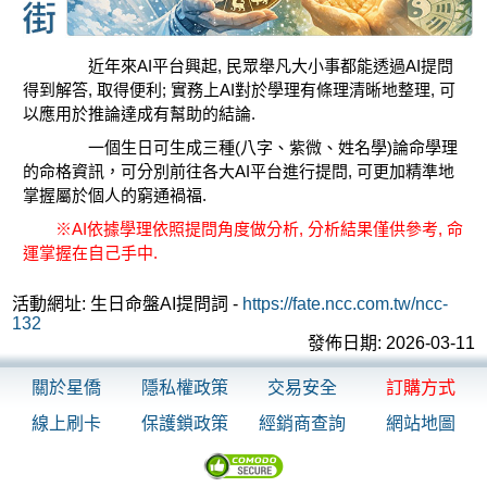
近年來AI平台興起, 民眾舉凡大小事都能透過AI提問
得到解答, 取得便利; 實務上AI對於學理有條理清晰地整理, 可
以應用於推論達成有幫助的結論.
一個生日可生成三種(八字、紫微、姓名學)論命學理
的命格資訊，可分別前往各大AI平台進行提問, 可更加精準地
掌握屬於個人的窮通禍福.
※AI依據學理依照提問角度做分析, 分析結果僅供參考, 命
運掌握在自己手中.
活動網址: 生日命盤AI提問詞 -
https://fate.ncc.com.tw/ncc-
132
發佈日期: 2026-03-11
關於星僑
隱私權政策
交易安全
訂購方式
線上刷卡
保護鎖政策
經銷商查詢
網站地圖