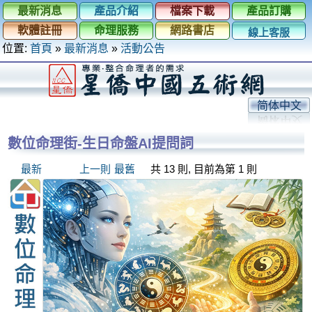
最新消息
產品介紹
檔案下載
產品訂購
軟體註冊
命理服務
網路書店
線上客服
位置:
首頁
»
最新消息
»
活動公告
简体中文
數位命理街-生日命盤AI提問詞
最新
上一則
最舊
共 13 則, 目前為第 1 則