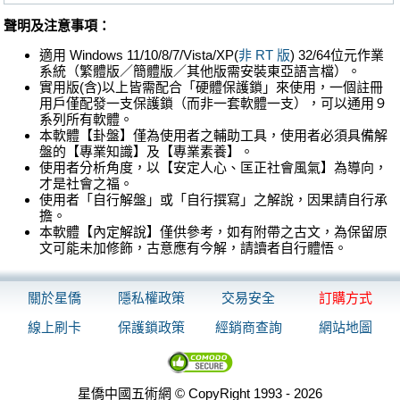
聲明及注意事項：
適用 Windows 11/10/8/7/Vista/XP(
非 RT 版
) 32/64位元作業
系統（繁體版／簡體版／其他版需安裝東亞語言檔）。
實用版(含)以上皆需配合「硬體保護鎖」來使用，一個註冊
用戶僅配發一支保護鎖（而非一套軟體一支），可以通用９
系列所有軟體。
本軟體【卦盤】僅為使用者之輔助工具，使用者必須具備解
盤的【專業知識】及【專業素養】。
使用者分析角度，以【安定人心、匡正社會風氣】為導向，
才是社會之福。
使用者「自行解盤」或「自行撰寫」之解說，因果請自行承
擔。
本軟體【內定解說】僅供參考，如有附帶之古文，為保留原
文可能未加修飾，古意應有今解，請讀者自行體悟。
關於星僑
隱私權政策
交易安全
訂購方式
線上刷卡
保護鎖政策
經銷商查詢
網站地圖
星僑中國五術網 © CopyRight 1993 - 2026