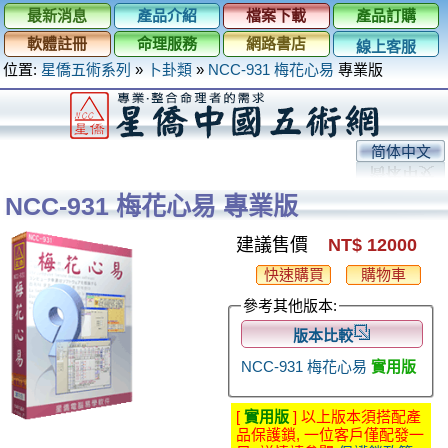
最新消息
產品介紹
檔案下載
產品訂購
軟體註冊
命理服務
網路書店
線上客服
位置:
星僑五術系列
»
卜卦類
»
NCC-931 梅花心易
專業版
简体中文
NCC-931 梅花心易 專業版
建議售價
NT$ 12000
快速購買
購物車
參考其他版本:
版本比較
NCC-931 梅花心易
實用版
[
實用版
] 以上版本須搭配產
品保護鎖, 一位客戶僅配發一