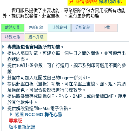
只. 詳情請參閱
保護鎖政策
.
實用版已提供了主要功能，專業版除了包含實用版所有功能
外，提供解說發信、卦盤畫板…。還有更多的功能…
軟體功能
更新紀錄
卦盤範例
分析範例
下載
特殊功能
版本升級
專業版包含實用版所有功能。
提供人脈圖功能，可建立每一個生日之間的關係，並可顯示出
樹狀圖表。
提供10組卦盤參數，可自行運用，顯示及列印可選用不同的參
數
卦盤中可加入底圖或自己的Logo一併列印。
提供卦盤白板（畫板）功能，可在命盤上畫線、圓、矩、箭頭
及換顏色，可配合投影機進行命理教學。
提供將卦盤存成圖檔GIF、PNG、BMP…或向量檔EMF，運用
於其他軟件中。
提供解說發送到E-Mail電子信箱。
觀看
NCC-931 梅花心易
專業版
版本更新紀錄