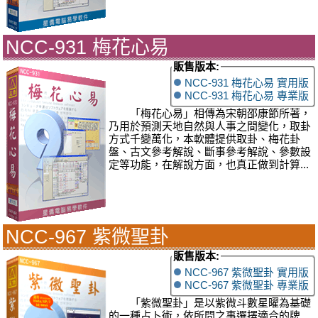
NCC-931 梅花心易
販售版本:
NCC-931 梅花心易 實用版
NCC-931 梅花心易 專業版
「梅花心易」相傳為宋朝邵康節所著，
乃用於預測天地自然與人事之間變化，取卦
方式千變萬化，本軟體提供取卦、梅花卦
盤、古文參考解說、斷事參考解說、參數設
定等功能，在解說方面，也真正做到計算...
NCC-967 紫微聖卦
販售版本:
NCC-967 紫微聖卦 實用版
NCC-967 紫微聖卦 專業版
「紫微聖卦」是以紫微斗數星曜為基礎
的一種占卜術，依所問之事選擇適合的牌