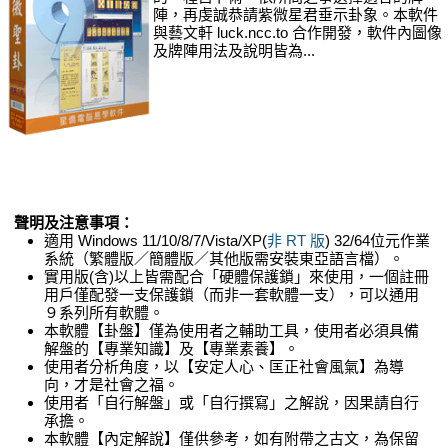
陣，再虔誠恭請紫微星君垂示卦象。本軟件
與藝文軒 luck.ncc.to 合作開發，軟件內圖像
及牌陣用法及說明皆為...
聲明及注意事項：
適用 Windows 11/10/8/7/Vista/XP(
非 RT 版
) 32/64位元作業
系統（繁體版／簡體版／其他版需安裝東亞語言檔）。
實用版(含)以上皆需配合「硬體保護鎖」來使用，一個註冊
用戶僅配發一支保護鎖（而非一套軟體一支），可以通用
９系列所有軟體。
本軟體【卦盤】僅為使用者之輔助工具，使用者必須具備
解盤的【專業知識】及【專業素養】。
使用者分析角度，以【安定人心、匡正社會風氣】為導
向，才是社會之福。
使用者「自行解盤」或「自行撰寫」之解說，因果請自行
承擔。
本軟體【內定解說】僅供參考，如有附帶之古文，為保留