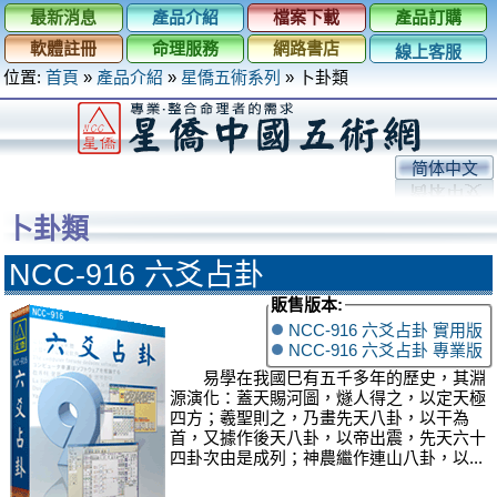
最新消息
產品介紹
檔案下載
產品訂購
軟體註冊
命理服務
網路書店
線上客服
位置:
首頁
»
產品介紹
»
星僑五術系列
»
卜卦類
简体中文
卜卦類
NCC-916 六爻占卦
販售版本:
NCC-916 六爻占卦 實用版
NCC-916 六爻占卦 專業版
易學在我國巳有五千多年的歷史，其淵
源演化：蓋天賜河圖，燧人得之，以定天極
四方；羲聖則之，乃畫先天八卦，以干為
首，又據作後天八卦，以帝出震，先天六十
四卦次由是成列；神農繼作連山八卦，以...