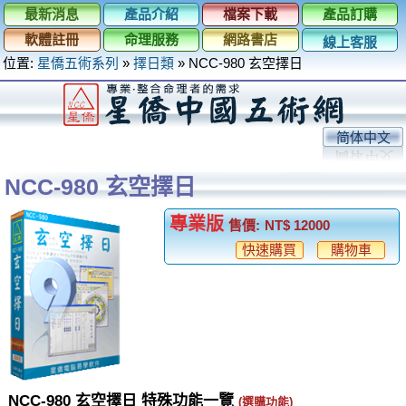
最新消息
產品介紹
檔案下載
產品訂購
軟體註冊
命理服務
網路書店
線上客服
位置:
星僑五術系列
»
擇日類
»
NCC-980 玄空擇日
简体中文
NCC-980 玄空擇日
專業版
售價:
NT$ 12000
快速購買
購物車
NCC-980 玄空擇日 特殊功能一覽
(選購功能)