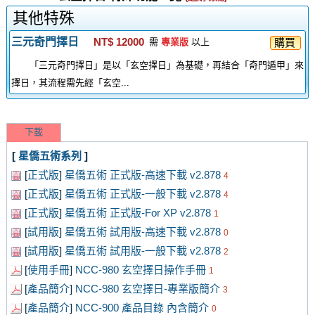
其他特殊
三元奇門擇日
NT$ 12000
購買
需
專業版
以上
「三元奇門擇日」是以「玄空擇日」為基礎，再結合「奇門遁甲」來
擇日，其流程需先經「玄空...
下載
[
星僑五術系列
]
[
正式版
]
星僑五術 正式版-高速下載 v2.878
4
[
正式版
]
星僑五術 正式版-一般下載 v2.878
4
[
正式版
]
星僑五術 正式版-For XP v2.878
1
[
試用版
]
星僑五術 試用版-高速下載 v2.878
0
[
試用版
]
星僑五術 試用版-一般下載 v2.878
2
[
使用手冊
]
NCC-980 玄空擇日操作手冊
1
[
產品簡介
]
NCC-980 玄空擇日-專業版簡介
3
[
產品簡介
]
NCC-900 產品目錄 內含簡介
0