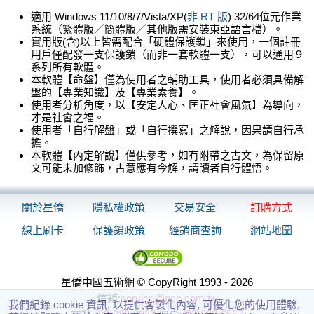
適用 Windows 11/10/8/7/Vista/XP(
非 RT 版
) 32/64位元作業
系統（繁體版／簡體版／其他版需安裝東亞語言檔）。
實用版(含)以上皆需配合「硬體保護鎖」來使用，一個註冊
用戶僅配發一支保護鎖（而非一套軟體一支），可以通用９
系列所有軟體。
本軟體【命盤】僅為使用者之輔助工具，使用者必須具備解
盤的【專業知識】及【專業素養】。
使用者分析角度，以【安定人心、匡正社會風氣】為導向，
才是社會之福。
使用者「自行解盤」或「自行撰寫」之解說，因果請自行承
擔。
本軟體【內定解說】僅供參考，如有附帶之古文，為保留原
文可能未加修飾，古意應有今解，請讀者自行體悟。
關於星僑
隱私權政策
交易安全
訂購方式
線上刷卡
保護鎖政策
經銷商查詢
網站地圖
星僑中國五術網 © CopyRight 1993 - 2026
信箱:
service@ncc.com.tw
我們紀錄 cookie 資訊, 以提供客製化內容, 可優化您的使用體驗,