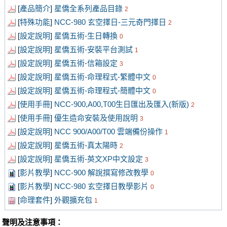
[
產品簡介
]
星僑全系列產品目錄
2
[
特殊功能
]
NCC-980 玄空擇日-三元奇門擇日
2
[
設定說明
]
星僑五術-生日轉換
0
[
設定說明
]
星僑五術-安裝平台測試
1
[
設定說明
]
星僑五術-信箱設定
3
[
設定說明
]
星僑五術-命理程式-繁體中文
0
[
設定說明
]
星僑五術-命理程式-簡體中文
0
[
使用手冊
]
NCC-900,A00,T00生日匯出及匯入(新版)
2
[
使用手冊
]
優生造命安裝及使用說明
3
[
設定說明
]
NCC 900/A00/T00 雲端備份操作
1
[
設定說明
]
星僑五術-真太陽時
2
[
設定說明
]
星僑五術-英文XP中文設定
3
[
影片教學
]
NCC-900 解說撰寫修改教學
0
[
影片教學
]
NCC-980 玄空擇日教學影片
0
[
命理套件
]
外觀擴充包
1
聲明及注意事項：