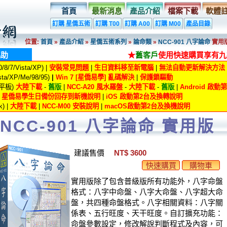
首頁
最新消息
產品介紹
檔案下載
軟體
訂購 星僑五術
訂購 T00
訂購 A00
訂購 M00
產品目錄
位置:
首頁
»
產品介紹
»
星僑五術系列
»
論命類
»
NCC-901 八字論命
實用
協助
★
舊客戶
使用快速購買享有九
8/7/Vista/XP) |
安裝常見問題
|
生日資料移至新電腦
|
無法自動更新解決方法
ta/XP/Me/98/95)
|
Win 7 [星僑易學] 亂碼解決
|
保護鎖驅動
/平板)
大陸下載
-
舊版
|
NCC-A20 風水羅盤
-
大陸下載
-
舊版
|
Android 啟
|
星僑易學生日備份回存到新機說明
|
iOS 啟動第2台及換轉說明
) |
大陸下載
|
NCC-M00 安裝說明
|
macOS啟動第2台及換機說明
NCC-901 八字論命 實用版
建議售價
NT$ 3600
快速購買
購物車
實用版除了包含普級版所有功能外，八字命盤
格式：八字中命盤、八字大命盤、八字超大命
盤，共四種命盤格式。八字相關資料：八字關
係表、五行旺度、天干旺度。自訂擴充功能：
命盤參數設定，修改解說判斷程式及內容，可