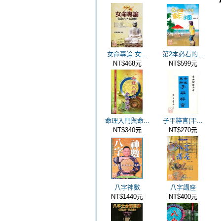
女命專論:女...
第2本必看的...
NT$468元
NT$599元
命理入門與命...
子平粹言(平...
NT$340元
NT$270元
八字神數
八字講座
NT$1440元
NT$400元