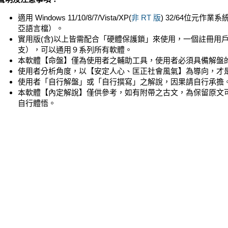
適用 Windows 11/10/8/7/Vista/XP(
非 RT 版
) 32/64位元作
亞語言檔）。
實用版(含)以上皆需配合「硬體保護鎖」來使用，一個註冊用
支），可以通用９系列所有軟體。
本軟體【命盤】僅為使用者之輔助工具，使用者必須具備解盤
使用者分析角度，以【安定人心、匡正社會風氣】為導向，才
使用者「自行解盤」或「自行撰寫」之解說，因果請自行承擔
本軟體【內定解說】僅供參考，如有附帶之古文，為保留原文
自行體悟。