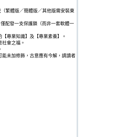
業系統（繁體版／簡體版／其他版需安裝東
戶僅配發一支保護鎖（而非一套軟體一
的【專業知識】及【專業素養】。
是社會之福。
。
可能未加修飾，古意應有今解，請讀者