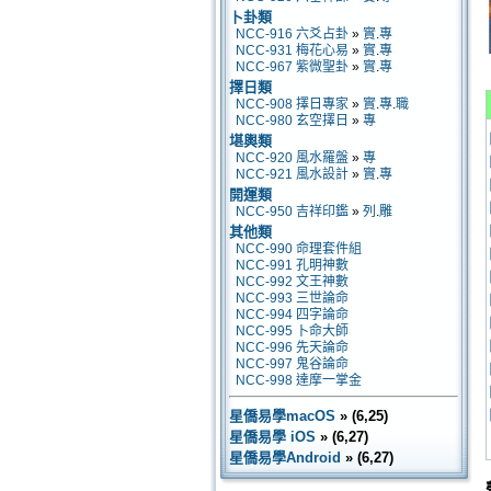
卜卦類
NCC-916 六爻占卦
»
實
.
專
NCC-931 梅花心易
»
實
.
專
NCC-967 紫微聖卦
»
實
.
專
擇日類
NCC-908 擇日專家
»
實
.
專
.
職
NCC-980 玄空擇日
»
專
堪輿類
NCC-920 風水羅盤
»
專
NCC-921 風水設計
»
實
.
專
開運類
NCC-950 吉祥印鑑
»
列
.
雕
其他類
NCC-990 命理套件組
NCC-991 孔明神數
NCC-992 文王神數
NCC-993 三世論命
NCC-994 四字論命
NCC-995 卜命大師
NCC-996 先天論命
NCC-997 鬼谷論命
NCC-998 達摩一掌金
星僑易學macOS
» (6,25)
星僑易學 iOS
» (6,27)
星僑易學Android
» (6,27)