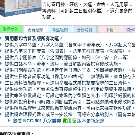
自訂喜用神、旺度、大運、命格、人元用事…
等資料（可針對生日個別存檔）。還有更多的
功能…
軟體功能
更新紀錄
命盤範例
分析範例
下載
特殊
實用版包含普及版所有功能。
提供八字中命盤、八字大命盤（含60甲子流年表）、八字超大命
提供八字天干旺度表（含圖表）、八字五行旺度表（含圖表）。
提供八字關係表（八字之間對應關係，如刑、沖、會、合…等）
提供白話本命、流年、流月、流日解說內容撰寫修改功能。
提供日期搜尋功能，可指定年月日時的干支（可單選或複選），
提供生日錄音記事功能（採用MP3格式），無限數量，並直接存
生日資料智能搜尋，可運用命理程式編撰想要搜尋的生日資料。
提供調盤功能，可看著命盤直接調整生日，可用於剖腹生產找時
提供命盤參數設定，可設定命盤內字型顏色大小、列印於紙張的
提供解說分析時同時顯示判斷程式索引，並可點選編輯來修改解
提供解說命理程式來無限擴充解說內容，可由此來擴充軟件功能
提供將命理程式建立成單一安裝檔，可將它分享給別人（需有本
觀看
NCC-901 八字論命
實用版
版本更新紀錄
聲明及注意事項：