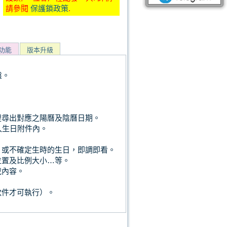
請參閱
保護鎖政策
.
功能
版本升級
盤。
。
搜尋出對應之陽曆及陰曆日期。
入生日附件內。
，或不確定生時的生日，即調即看。
位置及比例大小…等。
說內容。
。
軟件才可執行）。