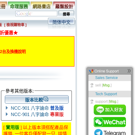
註冊
命理服務
網路書店
羅盤設計
简体中文
版
[ 檢視購物車 ]
折優惠★
動第2台及換機說明
參考其他版本:
版本比較
NCC-901 八字論命
普及版
NCC-901 八字論命
專業版
[
實用版
] 以上版本須搭配產品保
護鎖, 一位客戶僅配發一只. 詳情