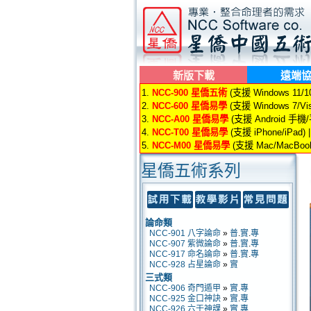
新版下載
遠端
1.
NCC-900 星僑五術
(支援 Windows 11/10/
2.
NCC-600 星僑易學
(支援 Windows 7/Vis
3.
NCC-A00 星僑易學
(支援 Android 手機
4.
NCC-T00 星僑易學
(支援 iPhone/iPad) 
5.
NCC-M00 星僑易學
(支援 Mac/MacBook
星僑五術系列
論命類
NCC-901 八字論命
»
普
.
實
.
專
NCC-907 紫微論命
»
普
.
實
.
專
NCC-917 命名論命
»
普
.
實
.
專
NCC-928 占星論命
»
實
三式類
NCC-906 奇門遁甲
»
實
.
專
NCC-925 金口神訣
»
實
.
專
NCC-926 六壬神課
»
實
.
專