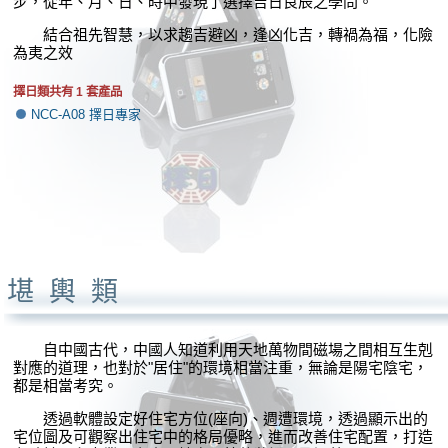
步，從年、月、日、時中發現了選擇吉日良辰之學問。
結合祖先智慧，以求趨吉避凶，逢凶化吉，轉禍為福，化險
為夷之效
擇日類共有 1 套產品
NCC-A08 擇日專家
堪輿類
自中國古代，中國人知道利用天地萬物間磁場之間相互生剋
對應的道理，也對於"居住"的環境相當注重，無論是陽宅陰宅，
都是相當考究。
透過軟體設定好住宅方位(座向)、週遭環境，透過顯示出的
宅位圖及可觀察出住宅中的格局優略，進而改善住宅配置，打造