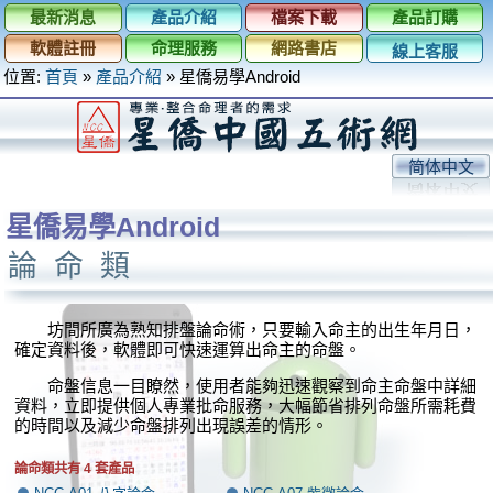
最新消息
產品介紹
檔案下載
產品訂購
軟體註冊
命理服務
網路書店
線上客服
位置:
首頁
»
產品介紹
»
星僑易學Android
简体中文
星僑易學Android
論命類
坊間所廣為熟知排盤論命術，只要輸入命主的出生年月日，
確定資料後，軟體即可快速運算出命主的命盤。
命盤信息一目瞭然，使用者能夠迅速觀察到命主命盤中詳細
資料，立即提供個人專業批命服務，大幅節省排列命盤所需耗費
的時間以及減少命盤排列出現誤差的情形。
論命類共有 4 套產品