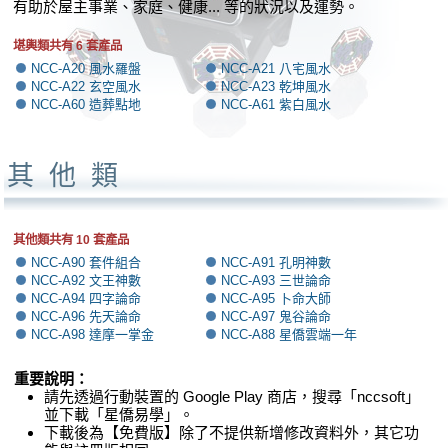
有助於屋主事業、家庭、健康... 等的狀況以及運勢。
堪輿類共有 6 套產品
NCC-A20 風水羅盤
NCC-A21 八宅風水
NCC-A22 玄空風水
NCC-A23 乾坤風水
NCC-A60 造葬點地
NCC-A61 紫白風水
其他類
其他類共有 10 套產品
NCC-A90 套件組合
NCC-A91 孔明神數
NCC-A92 文王神數
NCC-A93 三世論命
NCC-A94 四字論命
NCC-A95 卜命大師
NCC-A96 先天論命
NCC-A97 鬼谷論命
NCC-A98 達摩一掌金
NCC-A88 星僑雲端一年
重要說明：
請先透過行動裝置的 Google Play 商店，搜尋「nccsoft」
並下載「星僑易學」。
下載後為【免費版】除了不提供新增修改資料外，其它功