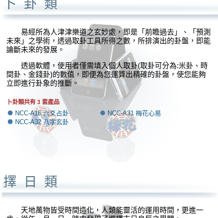
卜卦類
易經所為人津津樂道之玄妙處，即是「前瞻過去」、「預測
未來」之學術，透過取卦工具所得之數，所排演出的卦盤，即能
論斷未來的發展。
透過軟體，使用者僅需填入個人取卦(取卦可分為:米卦、時
間卦、金錢卦)的數值，即便為您運算出精確的卦盤，使您能夠
立即進行卦象的推斷。
卜卦類共有 3 套產品
NCC-A16 六爻占卦
NCC-A31 梅花心易
NCC-A32 八字玄卦
擇日類
天地萬物皆受時間造化，人類能靈活的運用時間，更進一