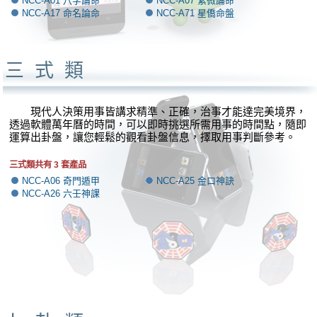
NCC-A01 八字論命
NCC-A07 紫微論命
NCC-A17 命名論命
NCC-A71 星僑命盤
三式類
現代人決策用事皆講求精準、正確，治事才能達完美境界，
透過軟體萬年曆的時間，可以即時挑選所需用事的時間點，隨即
運算出卦盤，讓您輕鬆的觀看卦盤信息，擇取用事判斷參考。
三式類共有 3 套產品
NCC-A06 奇門遁甲
NCC-A25 金口神訣
NCC-A26 六壬神課