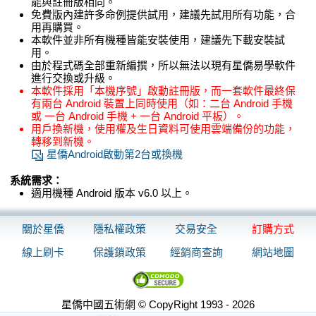
能與註冊版相同。
免費版內建許多命例提供試用，建議先試用所有功能，合
用再購買。
本軟件並非所有機種皆能安裝使用，建議先下載安裝試
用。
由於程式碼全部重新編撰，所以無法以現有星僑易學軟件
進行交換或升級。
本軟件採用「本機序號」啟動註冊版，而一套軟件最終保
有兩台 Android 裝置上同時使用（如：二台 Android 手機
或 一台 Android 手機 + 一台 Android 平板）。
用戶換新機，使用權及生日資料可使用雲端備份的功能，
轉移到新機。
星僑Android啟動第2台或換機
系統需求：
適用機種 Android 版本 v6.0 以上。
關於星僑
隱私權政策
交易安全
訂購方式
線上刷卡
保護鎖政策
經銷商查詢
網站地圖
星僑中國五術網 © CopyRight 1993 - 2026