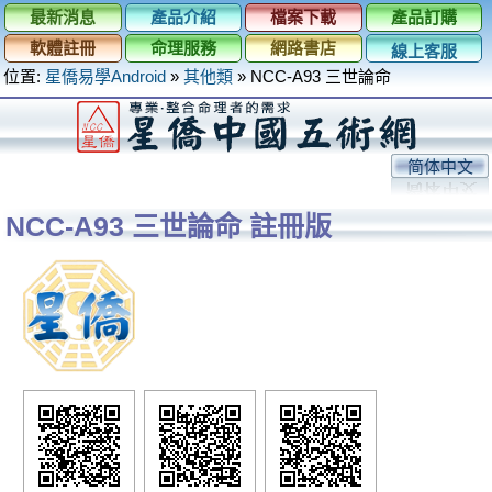
最新消息
產品介紹
檔案下載
產品訂購
軟體註冊
命理服務
網路書店
線上客服
位置:
星僑易學Android
»
其他類
»
NCC-A93 三世論命
简体中文
NCC-A93 三世論命 註冊版