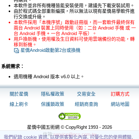
本軟件並非所有機種皆能安裝使用，建議先下載安裝試用。
由於程式碼全部重新編撰，所以無法以現有星僑易學軟件進
行交換或升級。
本軟件採用「本機序號」啟動註冊版，而一套軟件最終保有
兩台 Android 裝置上同時使用（如：二台 Android 手機 或 一
台 Android 手機 + 一台 Android 平板）。
用戶換新機，使用權及生日資料可使用雲端備份的功能，轉
移到新機。
星僑Android啟動第2台或換機
系統需求：
適用機種 Android 版本 v6.0 以上。
關於星僑
隱私權政策
交易安全
訂購方式
線上刷卡
保護鎖政策
經銷商查詢
網站地圖
星僑中國五術網 © CopyRight 1993 - 2026
信箱:
service@ncc.com.tw
我們紀錄 cookie 資訊, 以提供客製化內容, 可優化您的使用體驗,