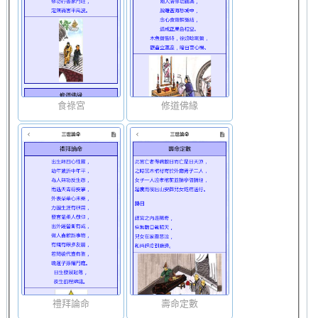
食祿宮
修道佛緣
禮拜論命
壽命定數