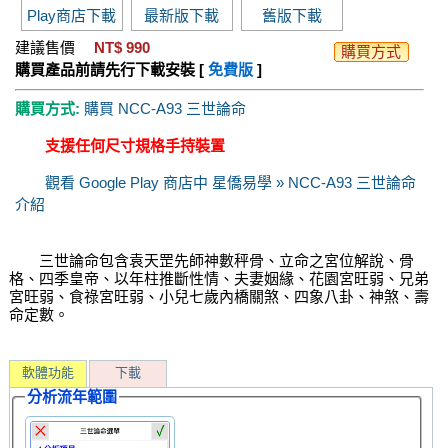
Play商店下載
最新版下載
舊版下載
建議售價
NT$ 990
購買方式
購買產品前請先行下載安裝 [
免費版
]
購買方式:
購買 NCC-A93 三世論命
支援任何尺寸規格手持裝置
觀看 Google Play 商店中 星僑易學 » NCC-A93 三世論命
介紹
三世論命包含袁天罡先師神數秤骨、立命之宮位解說、骨
格、四季皇帝、以年柱推斷性情、夫妻姻緣、花園宮旺弱、兄弟
宮旺弱、食祿宮旺弱、小兒七歲內橋關煞、四象八卦、神煞、壽
命定數。
軟體功能
下載
分析流年範圍