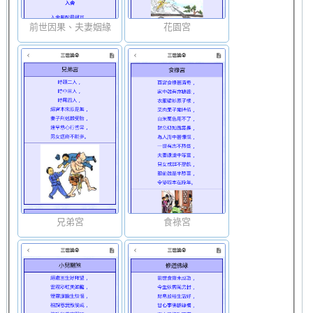
前世因果、夫妻姻緣
花園宮
兄弟宮
食祿宮