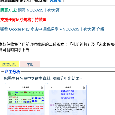
購買產品前請先行下載安裝 [
免費版
]
購買方式:
購買 NCC-A95 卜命大師
支援任何尺寸規格手持裝置
觀看 Google Play 商店中 星僑易學 » NCC-A95 卜命大師 介紹
本軟件收集了目前流通較廣的二種版本：「孔明神數」及「未來預知
皆可隨時問事卜卦。
軟體功能
下載
命主分析
點擊生日名單中之命主資料, 隨即分析出結果。