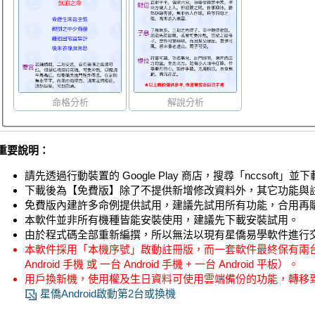
命格分析
解說分析
重要說明：
請先透過行動裝置的 Google Play 商店，搜尋「nccsoft」
下載後為【免費版】除了不提供新增修改資料外，其它功能與
免費版內建許多命例提供試用，建議先試用所有功能，合用再
本軟件並非所有機種皆能安裝使用，建議先下載安裝試用。
由於程式碼全部重新編撰，所以無法以現有星僑易學軟件進行
本軟件採用「本機序號」啟動註冊版，而一套軟件最終保有兩台 A
Android 手機 或 一台 Android 手機 + 一台 Android 平板）。
用戶換新機，使用權及生日資料可使用雲端備份的功能，轉移
星僑Android啟動第2台或換機