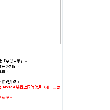
並下載「星僑易學」。
註冊版相同。
購買。
交換或升級。
ndroid 裝置上同時使用（如：二台
到新機。