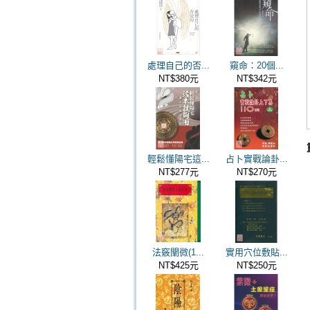
處理自己的否...
窺命：20個...
NT$380元
NT$342元
輕鬆懂陽宅這...
占卜實戰論卦...
NT$277元
NT$270元
法竅闡微(1...
實用穴位敷貼...
NT$425元
NT$250元