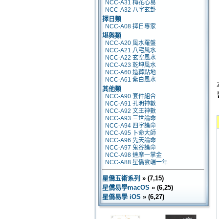
NCC-A31 梅花心易
NCC-A32 八字玄卦
擇日類
NCC-A08 擇日專家
堪輿類
NCC-A20 風水羅盤
NCC-A21 八宅風水
NCC-A22 玄空風水
NCC-A23 乾坤風水
NCC-A60 造葬點地
NCC-A61 紫白風水
其他類
NCC-A90 套件組合
NCC-A91 孔明神數
NCC-A92 文王神數
NCC-A93 三世論命
NCC-A94 四字論命
NCC-A95 卜命大師
NCC-A96 先天論命
NCC-A97 鬼谷論命
NCC-A98 達摩一掌金
NCC-A88 星僑雲端一年
星僑五術系列
» (7,15)
星僑易學macOS
» (6,25)
星僑易學 iOS
» (6,27)