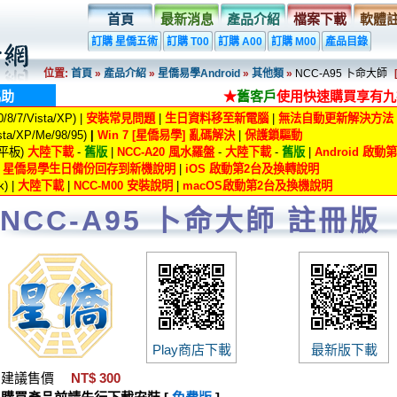
首頁
最新消息
產品介紹
檔案下載
軟體
訂購 星僑五術
訂購 T00
訂購 A00
訂購 M00
產品目錄
位置:
首頁
»
產品介紹
»
星僑易學Android
»
其他類
»
NCC-A95 卜命大師
協助
★
舊客戶
使用快速購買享有九
8/7/Vista/XP) |
安裝常見問題
|
生日資料移至新電腦
|
無法自動更新解決方法
ta/XP/Me/98/95)
|
Win 7 [星僑易學] 亂碼解決
|
保護鎖驅動
/平板)
大陸下載
-
舊版
|
NCC-A20 風水羅盤
-
大陸下載
-
舊版
|
Android 啟
|
星僑易學生日備份回存到新機說明
|
iOS 啟動第2台及換轉說明
) |
大陸下載
|
NCC-M00 安裝說明
|
macOS啟動第2台及換機說明
NCC-A95 卜命大師 註冊版
Play商店下載
最新版下載
建議售價
NT$ 300