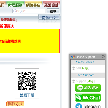
註冊
命理服務
網路書店
羅盤設計
简体中文
[ 檢視購物車 ]
折優惠★
動第2台及換機說明
舊版下載
購買方式