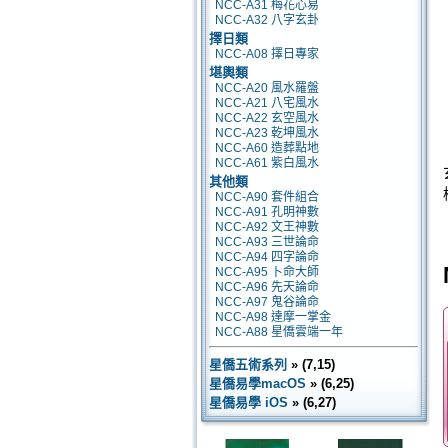
NCC-A31 梅花心易
NCC-A32 八字玄卦
擇日類
NCC-A08 擇日專家
堪輿類
NCC-A20 風水羅盤
NCC-A21 八宅風水
NCC-A22 玄空風水
NCC-A23 乾坤風水
NCC-A60 造葬點地
NCC-A61 紫白風水
其他類
NCC-A90 套件組合
NCC-A91 孔明神數
NCC-A92 文王神數
NCC-A93 三世論命
NCC-A94 四字論命
NCC-A95 卜命大師
NCC-A96 先天論命
NCC-A97 鬼谷論命
NCC-A98 達摩一掌金
NCC-A88 星僑雲端一年
星僑五術系列
» (7,15)
星僑易學macOS
» (6,25)
星僑易學 iOS
» (6,27)