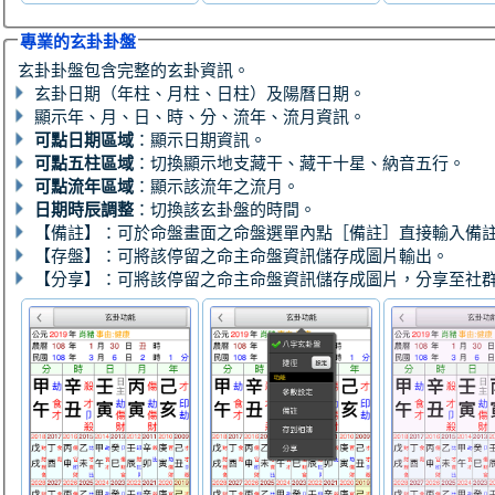
專業的玄卦卦盤
玄卦卦盤包含完整的玄卦資訊。
玄卦日期（年柱、月柱、日柱）及陽曆日期。
顯示年、月、日、時、分、流年、流月資訊。
可點日期區域
：顯示日期資訊。
可點五柱區域
：切換顯示地支藏干、藏干十星、納音五行。
可點流年區域
：顯示該流年之流月。
日期時辰調整
：切換該玄卦盤的時間。
【備註】：可於命盤畫面之命盤選單內點［備註］直接輸入備
【存盤】：可將該停留之命主命盤資訊儲存成圖片輸出。
【分享】：可將該停留之命主命盤資訊儲存成圖片，分享至社