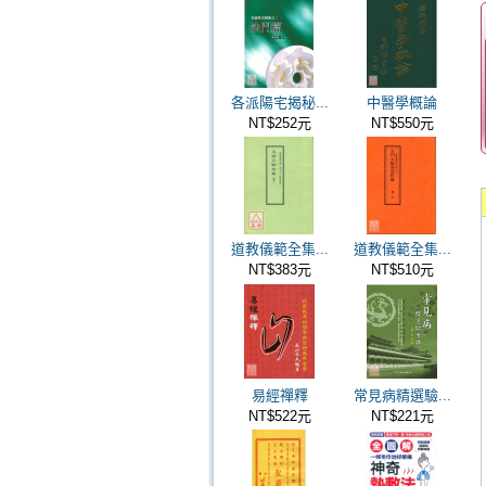
各派陽宅揭秘...
中醫學概論
NT$252元
NT$550元
道教儀範全集...
道教儀範全集...
NT$383元
NT$510元
易經禪釋
常見病精選驗...
NT$522元
NT$221元