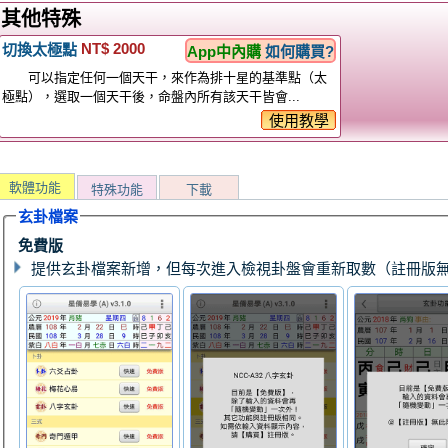
其他特殊
NT$ 2000
切換太極點
App中內購
如何購買?
可以指定任何一個天干，來作為排十星的基準點（太
極點），選取一個天干後，命盤內所有該天干皆會...
使用教學
軟體功能
特殊功能
下載
玄卦檔案
免費版
提供玄卦檔案新增，但每次進入檢視卦盤會重新取數（註冊版