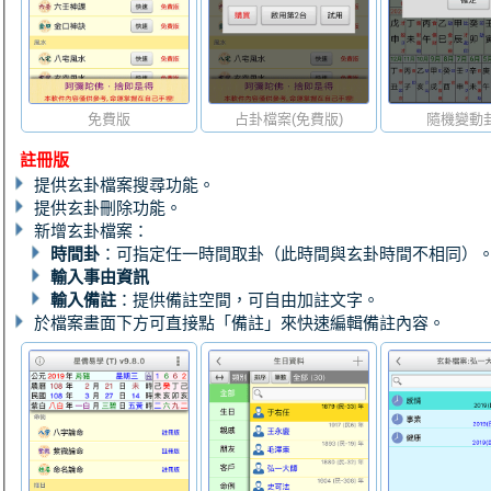
免費版
占卦檔案(免費版)
隨機變動
註冊版
提供玄卦檔案搜尋功能。
提供玄卦刪除功能。
新增玄卦檔案：
時間卦
：可指定任一時間取卦（此時間與玄卦時間不相同）
輸入事由資訊
輸入備註
：提供備註空間，可自由加註文字。
於檔案畫面下方可直接點「備註」來快速編輯備註內容。