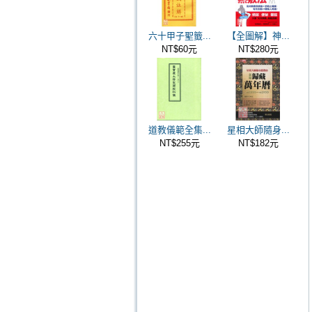
六十甲子聖籤...
【全圖解】神...
NT$60元
NT$280元
道教儀範全集...
星相大師隨身...
NT$255元
NT$182元