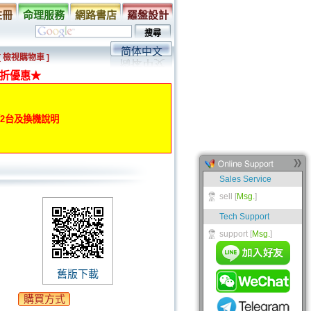
註冊
命理服務
網路書店
羅盤設計
简体中文
[ 檢視購物車 ]
折優惠★
動第2台及換機說明
舊版下載
購買方式