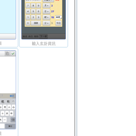
單
輸入玄卦資訊
註