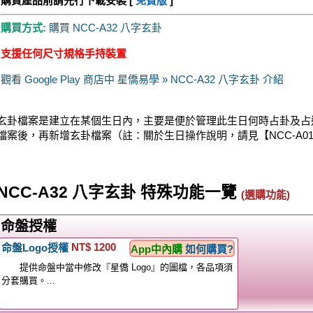
購買產品前請先行下載安裝 [
免費版
]
購買方式:
購買 NCC-A32 八字玄卦
支援任何尺寸規格手持裝置
觀看 Google Play 商店中 星僑易學 » NCC-A32 八字玄卦 介紹
玄卦檔案是建立在某個生日內，主要是便於管理此生日何時占卦及占
檔案後，再新增玄卦檔案（註：關於生日操作說明，請見【NCC-A0
NCC-A32 八字玄卦 特殊功能一覽
(選購功能)
命盤授權
NT$ 1200
命盤Logo授權
App中內購
如何購買?
提供命盤中當中修改『星僑 Logo』的圖檔，各品項須
分套購買。...