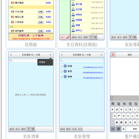
註冊版
生日資料(註冊版)
玄卦清
玄卦清單
玄卦管理
客戶備