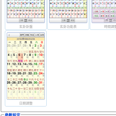
玄卦卦盤
玄卦功能表
時間調
日期調整
參數設定