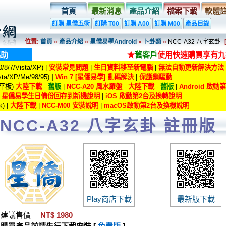
首頁
最新消息
產品介紹
檔案下載
軟體
訂購 星僑五術
訂購 T00
訂購 A00
訂購 M00
產品目錄
位置:
首頁
»
產品介紹
»
星僑易學Android
»
卜卦類
»
NCC-A32 八字玄卦
協助
★
舊客戶
使用快速購買享有九
8/7/Vista/XP) |
安裝常見問題
|
生日資料移至新電腦
|
無法自動更新解決方法
ta/XP/Me/98/95)
|
Win 7 [星僑易學] 亂碼解決
|
保護鎖驅動
/平板)
大陸下載
-
舊版
|
NCC-A20 風水羅盤
-
大陸下載
-
舊版
|
Android 啟
|
星僑易學生日備份回存到新機說明
|
iOS 啟動第2台及換轉說明
) |
大陸下載
|
NCC-M00 安裝說明
|
macOS啟動第2台及換機說明
NCC-A32 八字玄卦 註冊版
Play商店下載
最新版下載
建議售價
NT$ 1980