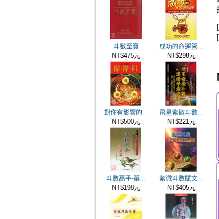
斗數至寶
成功的命運管...
NT$475元
NT$298元
對你有影響的...
飛星紫微斗數...
NT$500元
NT$221元
斗數高手-築...
紫微斗數賦文...
NT$198元
NT$405元