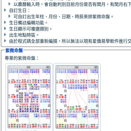
以農曆輸入時，會自動判別目前月份是否有閏月，有閏月右
自訂生日：
可自訂出生年柱、月份、日期、時辰來排紫微命盤。
生日備註編輯功能。
生日顯示可複選類別。
出生地點時區。
由於程式碼全部重新編撰，所以無法以現有星僑易學軟件進行
紫微命盤
專業的紫微命盤：