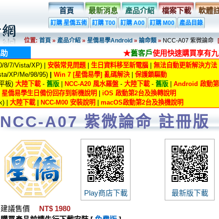
首頁
最新消息
產品介紹
檔案下載
軟體
訂購 星僑五術
訂購 T00
訂購 A00
訂購 M00
產品目錄
位置:
首頁
»
產品介紹
»
星僑易學Android
»
論命類
»
NCC-A07 紫微論命
協助
★
舊客戶
使用快速購買享有九
8/7/Vista/XP) |
安裝常見問題
|
生日資料移至新電腦
|
無法自動更新解決方法
ta/XP/Me/98/95)
|
Win 7 [星僑易學] 亂碼解決
|
保護鎖驅動
/平板)
大陸下載
-
舊版
|
NCC-A20 風水羅盤
-
大陸下載
-
舊版
|
Android 啟
|
星僑易學生日備份回存到新機說明
|
iOS 啟動第2台及換轉說明
) |
大陸下載
|
NCC-M00 安裝說明
|
macOS啟動第2台及換機說明
NCC-A07 紫微論命 註冊版
Play商店下載
最新版下載
建議售價
NT$ 1980