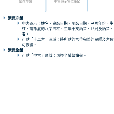
紫微命盤
中宮顯示宮位細節
紫微命盤
中宮顯示：姓名、農曆日期、陽曆日期、民國年份、生
柱、論節氣的八字四柱、生年干支納音、命局及納音、
君。
可點「十二宮」區域：將所點的宮位完整的星曜及宮位
可恢復。
紫微全盤
可點「中宮」區域：切換全螢幕命盤。