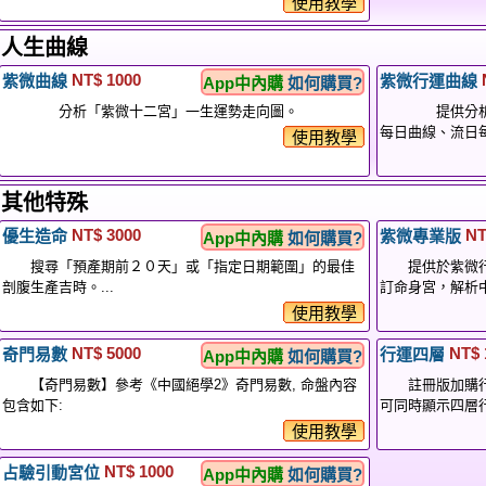
使用教學
人生曲線
NT$ 1000
紫微曲線
紫微行運曲線
App中內購
如何購買?
分析「紫微十二宮」一生運勢走向圖。
提供分析「
每日曲線、流日每
使用教學
其他特殊
NT$ 3000
NT
優生造命
紫微專業版
App中內購
如何購買?
搜尋「預產期前２０天」或「指定日期範圍」的最佳
提供於紫微
剖腹生產吉時。...
訂命身宮，解析中
使用教學
NT$ 5000
NT$ 
奇門易數
行運四層
App中內購
如何購買?
【奇門易數】參考《中國絕學2》奇門易數, 命盤內容
註冊版加購行
包含如下:
可同時顯示四層行
使用教學
NT$ 1000
占驗引動宮位
App中內購
如何購買?