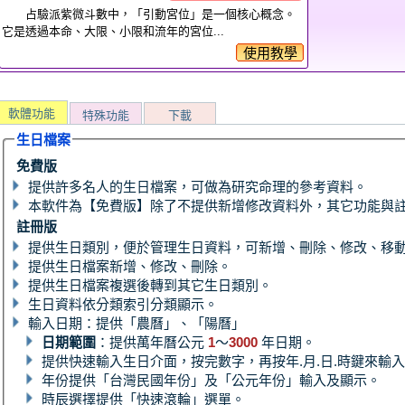
占驗派紫微斗數中，「引動宮位」是一個核心概念。
它是透過本命、大限、小限和流年的宮位...
使用教學
軟體功能
特殊功能
下載
生日檔案
免費版
提供許多名人的生日檔案，可做為研究命理的參考資料。
本軟件為【免費版】除了不提供新增修改資料外，其它功能與
註冊版
提供生日類別，便於管理生日資料，可新增、刪除、修改、移
提供生日檔案新增、修改、刪除。
提供生日檔案複選後轉到其它生日類別。
生日資料依分類索引分類顯示。
輸入日期：提供「農曆」、「陽曆」
日期範圍
：提供萬年曆公元
1
～
3000
年日期。
提供快速輸入生日介面，按完數字，再按年.月.日.時鍵來輸
年份提供「台灣民國年份」及「公元年份」輸入及顯示。
時辰選擇提供「快速滾輪」選單。