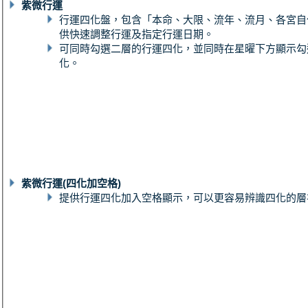
紫微行運
行運四化盤，包含「本命、大限、流年、流月、各宮自
供快速調整行運及指定行運日期。
可同時勾選二層的行運四化，並同時在星曜下方顯示勾
化。
紫微行運(四化加空格)
提供行運四化加入空格顯示，可以更容易辨識四化的層