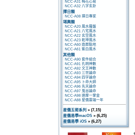
NCC-A31 梅花心易
NCC-A32 八字玄卦
擇日類
NCC-A08 擇日專家
堪輿類
NCC-A20 風水羅盤
NCC-A21 八宅風水
NCC-A22 玄空風水
NCC-A23 乾坤風水
NCC-A60 造葬點地
NCC-A61 紫白風水
其他類
NCC-A90 套件組合
NCC-A91 孔明神數
NCC-A92 文王神數
NCC-A93 三世論命
NCC-A94 四字論命
NCC-A95 卜命大師
NCC-A96 先天論命
NCC-A97 鬼谷論命
NCC-A98 達摩一掌金
NCC-A88 星僑雲端一年
星僑五術系列
» (7,15)
星僑易學macOS
» (6,25)
星僑易學 iOS
» (6,27)