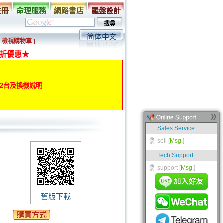
註冊
命理服務
網路書店
羅盤設計
简体中文
[ 檢視購物車 ]
折優惠★
動第2台及換機說明
舊版下載
購買方式