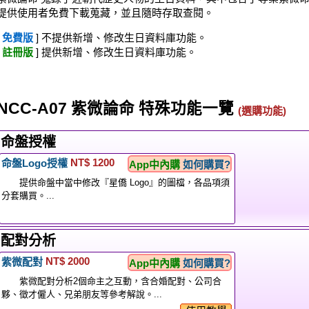
提供使用者免費下載蒐藏，並且隨時存取查閱。
[
免費版
] 不提供新增、修改生日資料庫功能。
[
註冊版
] 提供新增、修改生日資料庫功能。
NCC-A07 紫微論命 特殊功能一覽
(選購功能)
命盤授權
NT$ 1200
命盤Logo授權
App中內購
如何購買?
提供命盤中當中修改『星僑 Logo』的圖檔，各品項須
分套購買。...
配對分析
NT$ 2000
紫微配對
App中內購
如何購買?
紫微配對分析2個命主之互動，含合婚配對、公司合
夥、徵才僱人、兄弟朋友等參考解說。...