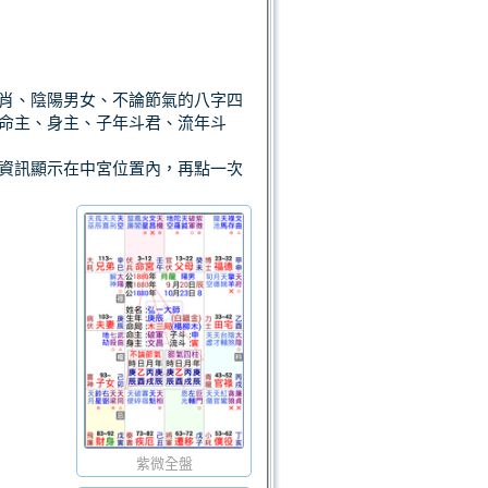
肖、陰陽男女、不論節氣的八字四
命主、身主、子年斗君、流年斗
資訊顯示在中宮位置內，再點一次
紫微全盤