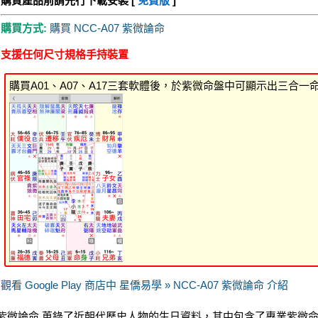
購買產品前請先行下載安裝 [
免費版
]
購買方式:
購買 NCC-A07 紫微論命
支援任何尺寸規格手持裝置
購買A01、A07、A17三套軟體後，於紫微命盤中可顯示出三合一
觀看 Google Play 商店中 星僑易學 » NCC-A07 紫微論命 介紹
紫微論命 蒐錄了近朝代歷史人物的生日資料，其中包含了專業紫微