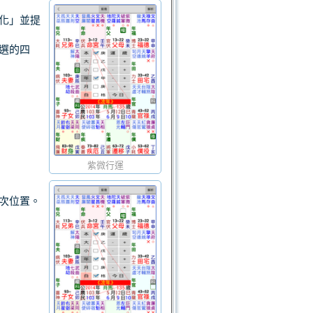
化」並提
選的四
紫微行運
次位置。