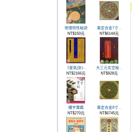
地理特性秘訣
東定合金7寸...
NT$150元
NT$6144元
《星氣(卦)...
大三元玄空秘...
NT$2166元
NT$928元
樓宇寶鑑
東定合金8寸...
NT$270元
NT$6745元