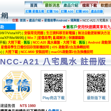
首頁
最新消息
產品介紹
檔案下載
軟體
訂購 星僑五術
訂購 T00
訂購 A00
訂購 M00
產品目錄
位置:
首頁
»
產品介紹
»
星僑易學Android
»
堪輿類
»
NCC-A21 八宅風水
協助
★
舊客戶
使用快速購買享有九
8/7/Vista/XP) |
安裝常見問題
|
生日資料移至新電腦
|
無法自動更新解決方法
ta/XP/Me/98/95)
|
Win 7 [星僑易學] 亂碼解決
|
保護鎖驅動
/平板)
大陸下載
-
舊版
|
NCC-A20 風水羅盤
-
大陸下載
-
舊版
|
Android 啟
|
星僑易學生日備份回存到新機說明
|
iOS 啟動第2台及換轉說明
) |
大陸下載
|
NCC-M00 安裝說明
|
macOS啟動第2台及換機說明
NCC-A21 八宅風水 註冊版
Play商店下載
最新版下載
建議售價
NT$ 1980