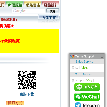
註冊
命理服務
網路書店
羅盤設計
简体中文
[ 檢視購物車 ]
折優惠★
動第2台及換機說明
舊版下載
購買方式