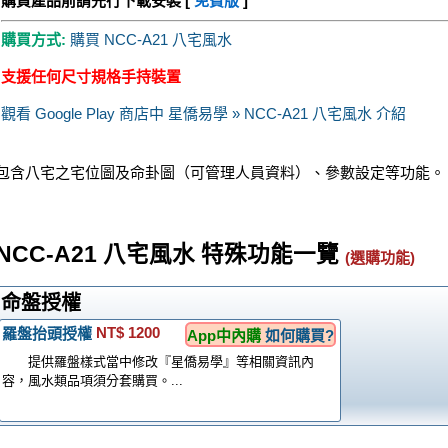
購買產品前請先行下載安裝 [
免費版
]
購買方式:
購買 NCC-A21 八宅風水
支援任何尺寸規格手持裝置
觀看 Google Play 商店中 星僑易學 » NCC-A21 八宅風水 介紹
包含八宅之宅位圖及命卦圖（可管理人員資料）、參數設定等功能。
NCC-A21 八宅風水 特殊功能一覽
(選購功能)
命盤授權
NT$ 1200
羅盤抬頭授權
App中內購
如何購買?
提供羅盤樣式當中修改『星僑易學』等相關資訊內
容，風水類品項須分套購買。...