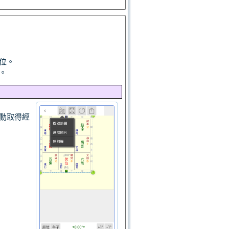
位。
。
動取得經