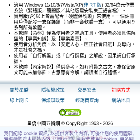
適用 Windows 11/10/8/7/Vista/XP(
非 RT 版
) 32/64位元作業
系統（繁體版／簡體版／其他版需安裝東亞語言檔）。
實用版(含)以上皆需配合「硬體保護鎖」來使用，一個註冊
用戶僅配發一支保護鎖（而非一套軟體一支），可以通用９
系列所有軟體。
本軟體【命盤】僅為使用者之輔助工具，使用者必須具備解
盤的【專業知識】及【專業素養】。
使用者分析角度，以【安定人心、匡正社會風氣】為導向，
才是社會之福。
使用者「自行解盤」或「自行撰寫」之解說，因果請自行承
擔。
本軟體【內定解說】僅供參考，如有附帶之古文，為保留原
文可能未加修飾，古意應有今解，請讀者自行體悟。
關於星僑
隱私權政策
交易安全
訂購方式
線上刷卡
保護鎖政策
經銷商查詢
網站地圖
星僑中國五術網 © CopyRight 1993 - 2026
信箱:
service@ncc.com.tw
我們紀錄 cookie 資訊, 以提供客製化內容, 可優化您的使用體驗,
電話:
(03)328-8833
傳真:
(03)328-6557
若繼續閱覽本網站內容, 即表示您同意我們使用 cookies. 更多關