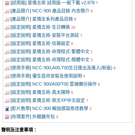
[
試用版
]
星僑五術 試用版-一般下載 v2.878
7
[
產品簡介
]
NCC-900 產品目錄 內含簡介
6
[
產品簡介
]
星僑全系列產品目錄
8
[
設定說明
]
星僑五術-生日轉換
10
[
設定說明
]
星僑五術-安裝平台測試
7
[
設定說明
]
星僑五術-信箱設定
6
[
設定說明
]
星僑五術-命理程式-繁體中文
1
[
設定說明
]
星僑五術-命理程式-簡體中文
5
[
使用手冊
]
NCC-900,A00,T00生日匯出及匯入(新版)
6
[
使用手冊
]
優生造命安裝及使用說明
5
[
設定說明
]
NCC 900/A00/T00 雲端備份操作
8
[
設定說明
]
星僑五術-真太陽時
6
[
設定說明
]
星僑五術-英文XP中文設定
7
[
影片教學
]
NCC-900 解說撰寫修改教學
2
[
命理套件
]
外觀擴充包
3
聲明及注意事項：