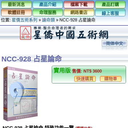
最新消息
產品介紹
檔案下載
產品訂購
軟體註冊
命理服務
網路書店
線上客服
位置:
星僑五術系列
»
論命類
»
NCC-928 占星論命
简体中文
NCC-928 占星論命
實用版
售價:
NT$ 3600
快速購買
購物車