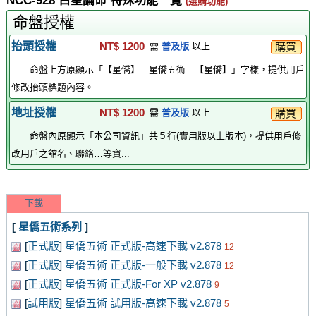
NCC-928 占星論命 特殊功能一覽
(選購功能)
命盤授權
抬頭授權
NT$ 1200
購買
需
普及版
以上
命盤上方原顯示「【星僑】 星僑五術 【星僑】」字樣，提供用戶
修改抬頭標題內容。...
地址授權
NT$ 1200
購買
需
普及版
以上
命盤內原顯示「本公司資訊」共５行(實用版以上版本)，提供用戶修
改用戶之舘名、聯絡…等資...
下載
[
星僑五術系列
]
[
正式版
]
星僑五術 正式版-高速下載 v2.878
12
[
正式版
]
星僑五術 正式版-一般下載 v2.878
12
[
正式版
]
星僑五術 正式版-For XP v2.878
9
[
試用版
]
星僑五術 試用版-高速下載 v2.878
5