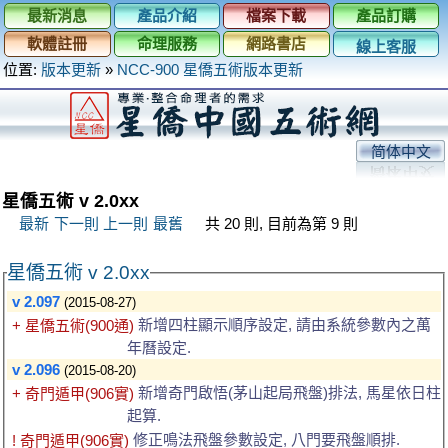
最新消息
產品介紹
檔案下載
產品訂購
軟體註冊
命理服務
網路書店
線上客服
位置:
版本更新
»
NCC-900 星僑五術版本更新
简体中文
星僑五術 v 2.0xx
最新
下一則
上一則
最舊
共 20 則, 目前為第 9 則
星僑五術 v 2.0xx
v 2.097
(2015-08-27)
新增四柱顯示順序設定, 請由系統參數內之萬
+ 星僑五術(900通)
年曆設定.
v 2.096
(2015-08-20)
新增奇門啟悟(茅山起局飛盤)排法, 馬星依日柱
+ 奇門遁甲(906實)
起算.
修正鳴法飛盤參數設定, 八門要飛盤順排.
! 奇門遁甲(906實)