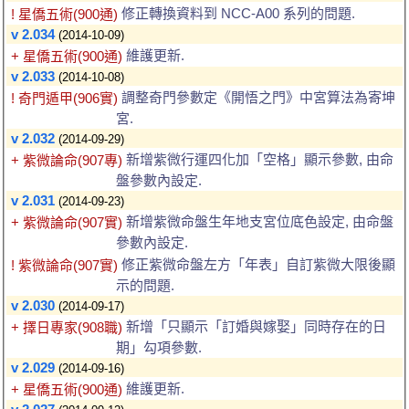
修正轉換資料到 NCC-A00 系列的問題.
! 星僑五術(900通)
v 2.034
(2014-10-09)
維護更新.
+ 星僑五術(900通)
v 2.033
(2014-10-08)
調整奇門參數定《開悟之門》中宮算法為寄坤
! 奇門遁甲(906實)
宮.
v 2.032
(2014-09-29)
新增紫微行運四化加「空格」顯示參數, 由命
+ 紫微論命(907專)
盤參數內設定.
v 2.031
(2014-09-23)
新增紫微命盤生年地支宮位底色設定, 由命盤
+ 紫微論命(907實)
參數內設定.
修正紫微命盤左方「年表」自訂紫微大限後顯
! 紫微論命(907實)
示的問題.
v 2.030
(2014-09-17)
新增「只顯示「訂婚與嫁娶」同時存在的日
+ 擇日專家(908職)
期」勾項參數.
v 2.029
(2014-09-16)
維護更新.
+ 星僑五術(900通)