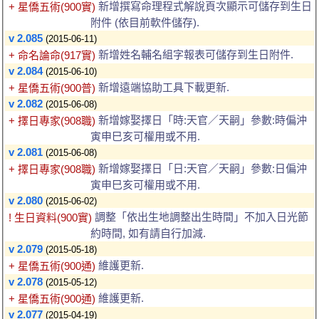
新增撰寫命理程式解說頁次顯示可儲存到生日
+ 星僑五術(900實)
附件 (依目前軟件儲存).
v 2.085
(2015-06-11)
新增姓名輔名組字報表可儲存到生日附件.
+ 命名論命(917實)
v 2.084
(2015-06-10)
新增遠端協助工具下載更新.
+ 星僑五術(900普)
v 2.082
(2015-06-08)
新增嫁娶擇日「時:天官／天嗣」參數:時偏沖
+ 擇日專家(908職)
寅申巳亥可權用或不用.
v 2.081
(2015-06-08)
新增嫁娶擇日「日:天官／天嗣」參數:日偏沖
+ 擇日專家(908職)
寅申巳亥可權用或不用.
v 2.080
(2015-06-02)
調整「依出生地調整出生時間」不加入日光節
! 生日資料(900實)
約時間, 如有請自行加減.
v 2.079
(2015-05-18)
維護更新.
+ 星僑五術(900通)
v 2.078
(2015-05-12)
維護更新.
+ 星僑五術(900通)
v 2.077
(2015-04-19)