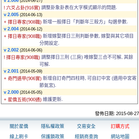
v 2.006
(2014-06-27)
調整卦象卦表在大字模式顯示的問題.
! 六爻占卦(916實)
v 2.005
(2014-06-13)
新增一般擇日「判斷年三殺方」勾選參數.
+ 擇日專家(908職)
v 2.004
(2014-06-12)
新增嫁娶擇日三刑判斷參數, 嫁娶與其它項目
+ 擇日專家(908職)
分開設定.
v 2.002
(2014-06-06)
調整擇日三刑 (三房) 唯嫁娶三合不可解, 其餘
! 擇日專家(908職)
可解.
v 2.001
(2014-05-09)
新增自訂奇門四柱時, 可自訂中宮 (適用中宮寄
+ 奇門遁甲(906實)
節氣宮).
v 2.000
(2014-05-05)
維護更新.
+ 星僑五術(900通)
發佈日期: 2015-08-27
關於星僑
隱私權政策
交易安全
訂購方式
線上刷卡
保護鎖政策
經銷商查詢
網站地圖