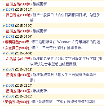
維護更新.
+ 星僑五術(900通)
v 2.073
(2015-04-14)
新增一般擇日「合併日期相同日課」勾選參
+ 擇日專家(908職)
數.
v 2.072
(2015-04-09)
維護更新.
+ 星僑五術(900通)
v 2.071
(2015-04-07)
修正透明羅盤在 Windows 8 背景顯示的問題.
! 透明羅盤(900專)
修正「三元奇門擇日」排盤參數.
! 玄空擇日(980特)
v 2.070
(2015-04-01)
新增輔名第五步列印文字可設定每行字數 (用
+ 命名論命(917普)
以解決注音字型超出紙張問題)
v 2.069
(2015-03-11)
新增系統參數「輸入生日改變曆法重算日
+ 星僑五術(900通)
期」.
v 2.068
(2015-02-24)
維護更新.
+ 星僑五術(900通)
v 2.066
(2015-02-23)
修正系統參數「字型」恢復預設值的問題.
! 星僑五術(900普)