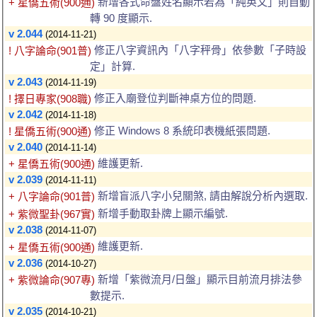
新增各式命盤姓名顯示若為「純英文」則自動
+ 星僑五術(900通)
轉 90 度顯示.
v 2.044
(2014-11-21)
修正八字資訊內「八字秤骨」依參數「子時設
! 八字論命(901普)
定」計算.
v 2.043
(2014-11-19)
修正入廟登位判斷神桌方位的問題.
! 擇日專家(908職)
v 2.042
(2014-11-18)
修正 Windows 8 系統印表機紙張問題.
! 星僑五術(900通)
v 2.040
(2014-11-14)
維護更新.
+ 星僑五術(900通)
v 2.039
(2014-11-11)
新增盲派八字小兒關煞, 請由解說分析內選取.
+ 八字論命(901普)
新增手動取卦牌上顯示編號.
+ 紫微聖卦(967實)
v 2.038
(2014-11-07)
維護更新.
+ 星僑五術(900通)
v 2.036
(2014-10-27)
新增「紫微流月/日盤」顯示目前流月排法參
+ 紫微論命(907專)
數提示.
v 2.035
(2014-10-21)