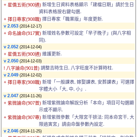
新增生日資料表格顯示「建檔日期」請於生日
+ 星僑五術(900通)
資料表格按右鍵勾選.
擇日專家「職業版」年度更新.
+ 擇日專家(908職)
v 2.053
(2014-12-17)
新增姓名參數可設定「早子晚子」(與八字相
+ 命名論命(917實)
同).
v 2.052
(2014-12-04)
維護更新.
+ 星僑五術(900通)
v 2.050
(2014-12-03)
調整吉時生日, 八字旺度不計算時柱.
! 八字論命(901普)
v 2.049
(2014-12-02)
新增「一般課表, 嫁娶課表, 安葬課表」可選擇
+ 擇日專家(908職)
字體大小「大, 中, 小」.
v 2.047
(2014-11-26)
新增紫微論命解說分析「本命」項目可勾選顯
+ 紫微論命(907普)
示或不顯示.
新增紫微參數「大限宮干排法: 同本命宮干, 大
+ 紫微論命(907專)
限過寅宮」請由命盤參數內設定.
v 2.046
(2014-11-25)