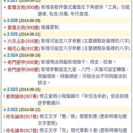
v 2.027
(2014-09-12)
新增各軟件盤式畫面左下角提供「工具」功能
+ 星僑五術(900通)
選單, 包含:月曆, 年代查尋.
v 2.026
(2014-08-29)
維護更新.
+ 星僑五術(900通)
v 2.025
(2014-08-21)
新增可設定八字參數 (主要調整卦盤裡的八字).
+ 六爻占卦(916實)
新增可設定八字參數 (主要調整卦盤裡的八字).
+ 梅花心易(931實)
v 2.024
(2014-08-19)
新增鳴派飛盤新增暗干、飛支、旺衰。
+ 奇門遁甲(906實)
新增參數設定九星、八門、天盤可設定轉盤、
+ 奇門遁甲(906實)
飛盤順排、飛盤順逆，可組合出不同飛盤派別
排法。
v 2.023
(2014-08-15)
修正紫微小限盤顯示「年份及年齡」依目前順
! 紫微論命(907專)
逆參數顯示.
v 2.022
(2014-08-12)
修正文字「艷／艳」簡繁對應 (更新時需勾選
! 命名論命(917普)
文字更新).
修正文字「充」現代筆劃 5 劃 (更新時需勾選
! 命名論命(917普)