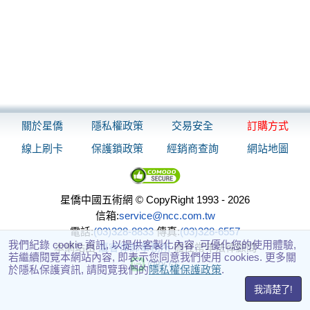
關於星僑
隱私權政策
交易安全
訂購方式
線上刷卡
保護鎖政策
經銷商查詢
網站地圖
星僑中國五術網 © CopyRight 1993 - 2026
信箱:
service@ncc.com.tw
電話:
(03)328-8833
傳真:
(03)328-6557
我們紀錄 cookie 資訊, 以提供客製化內容, 可優化您的使用體驗,
本網站由
瀛睿律師事務所
擔任常年法律顧問
若繼續閱覽本網站內容, 即表示您同意我們使用 cookies. 更多關
@nccs
於隱私保護資訊, 請閱覽我們的
隱私權保護政策
.
我清楚了!