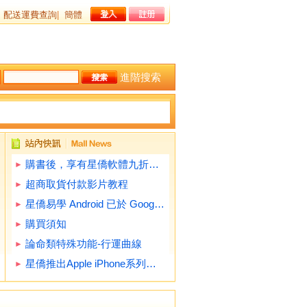
配送運費查詢
|
簡體
進階搜索
購書後，享有星僑軟體九折優惠(不含特殊功能)
超商取貨付款影片教程
星僑易學 Android 已於 Google Play 提供下載試用
購買須知
論命類特殊功能-行運曲線
星僑推出Apple iPhone系列軟體