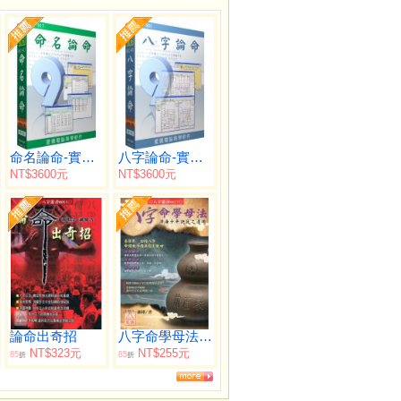
命名論命-實用版
八字論命-實用版
NT$3600元
NT$3600元
論命出奇招
八字命學母法-淵海子平訣竅之運用
NT$323元
NT$255元
85
85
折
折