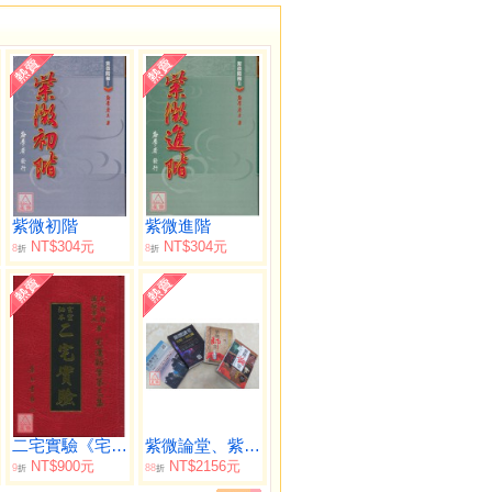
紫微初階
紫微進階
NT$304元
NT$304元
8
8
折
折
二宅實驗《宅運新案第三集》
紫微論堂、紫微師堂、紫微講堂、紫微學堂【一套四冊】
NT$900元
NT$2156元
9
88
折
折