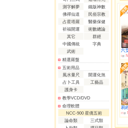
測字解夢
鐵版神數
佛禪仙道
民俗宗教
占星塔羅
醫藥保健
祈福開運
術數總論
其它
群經
中國傳統
字典
六
武術
N
9
折
精選羅盤
五術用品
風水量尺
開運化煞
占卜工具
工藝品
護身卡
教學VCD/DVD
命理軟體
NCC-900 星僑五術
85
折
論命類
三式類
卜卦類
擇日類