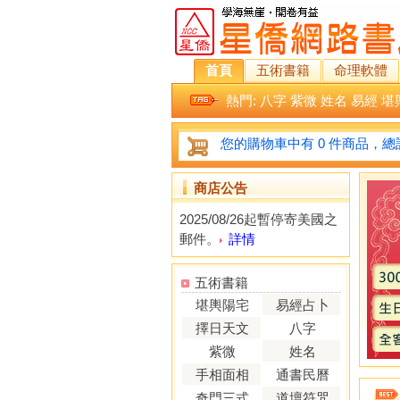
首頁
五術書籍
命理軟體
熱門:
八字
紫微
姓名
易經
堪
您的購物車中有 0 件商品，總計
商店公告
2025/08/26起暫停寄美國之
郵件。
詳情
五術書籍
堪輿陽宅
易經占卜
擇日天文
八字
紫微
姓名
手相面相
通書民曆
奇門三式
道壇符咒