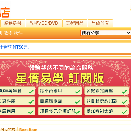
精選羅盤
教學VCD/DVD
五術用品
星僑首頁
輿
教學
軟件
金額 NT$0元。