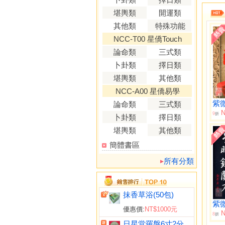
堪輿類
開運類
其他類
特殊功能
NCC-T00 星僑Touch
論命類
三式類
卜卦類
擇日類
堪輿類
其他類
NCC-A00 星僑易學
論命類
三式類
N
9
折
卜卦類
擇日類
堪輿類
其他類
簡體書區
所有分類
抹香草浴(50包)
優惠價:
NT$1000元
N
8
折
日星堂羅盤6寸2分(綜合)電木附水平