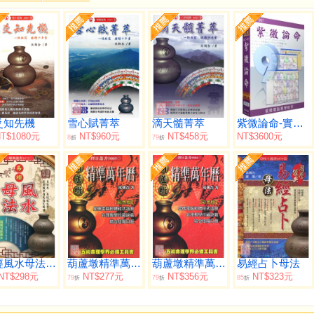
爻知先機
雪心賦菁萃
滴天髓菁萃
紫微論命-實用版
T$1080元
NT$960元
NT$458元
NT$3600元
8
79
折
折
易經風水母法【國學經典】
葫蘆墩精準萬年曆(小本)（西元1912~2105年）
葫蘆墩精準萬年曆(大本)（西元1912~2105年）
易經占卜母法
NT$298元
NT$277元
NT$356元
NT$323元
79
79
85
折
折
折