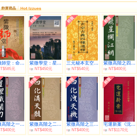
紫微師堂：命格、四化篇
紫微學堂：星曜、四化篇
三元秘本玄空古義四種通釋(平裝)
紫微高階之四(飛星欄江網)
T$585元
NT$450元
NT$540元
NT$400元
9
9
8
折
折
折
紫微高階之一(星曜鐵關刀)
紫微高階之二(四化滴天髓)
紫微高階之三(四化洩天機)
宅運新案《沈氏玄空陽宅斷驗實例》第二集
T$400元
NT$400元
NT$400元
NT$1170元
8
8
9
折
折
折