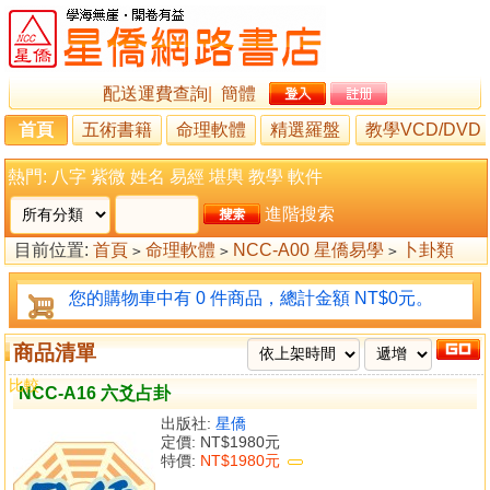
配送運費查詢
|
簡體
首頁
五術書籍
命理軟體
精選羅盤
教學VCD/DVD
熱門:
八字
紫微
姓名
易經
堪輿
教學
軟件
進階搜索
目前位置:
首頁
命理軟體
NCC-A00 星僑易學
卜卦類
>
>
>
您的購物車中有 0 件商品，總計金額 NT$0元。
商品清單
比較
NCC-A16 六爻占卦
出版社:
星僑
定價:
NT$1980元
特價:
NT$1980元