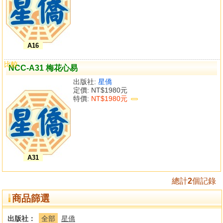
A16
比較
NCC-A31 梅花心易
出版社:
星僑
定價:
NT$1980元
特價:
NT$1980元
A31
總計
2
個記錄
商品篩選
出版社：
全部
星僑