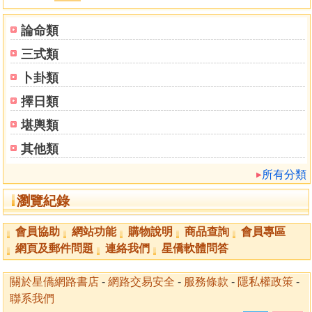
論命類
三式類
卜卦類
擇日類
堪輿類
其他類
所有分類
瀏覽紀錄
會員協助
網站功能
購物說明
商品查詢
會員專區
網頁及郵件問題
連絡我們
星僑軟體問答
關於星僑網路書店
-
網路交易安全
-
服務條款
-
隱私權政策
-
聯系我們