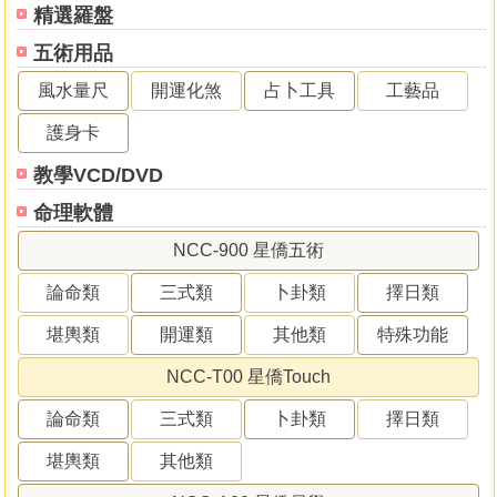
精選羅盤
五術用品
風水量尺
開運化煞
占卜工具
工藝品
護身卡
教學VCD/DVD
命理軟體
NCC-900 星僑五術
論命類
三式類
卜卦類
擇日類
堪輿類
開運類
其他類
特殊功能
NCC-T00 星僑Touch
論命類
三式類
卜卦類
擇日類
堪輿類
其他類