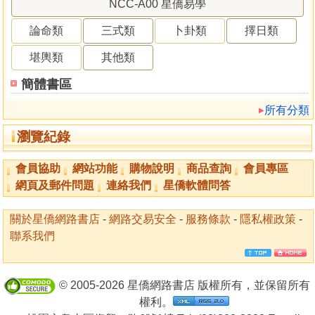
NCC-A00 星僑易學
論命類
三式類
卜卦類
擇日類
堪輿類
其他類
簡體書區
所有分類
瀏覽紀錄
會員協助
網站功能
購物說明
商品查詢
會員專區
網頁及郵件問題
連絡我們
星僑軟體問答
關於星僑網路書店
-
網路交易安全
-
服務條款
-
隱私權政策
-
聯系我們
© 2005-2026 星僑網路書店 版權所有，並保留所有
權利。