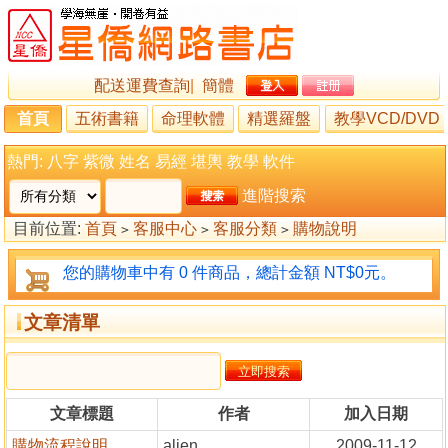
配送運費查詢
|
簡體
首頁
五術書籍
命理軟體
精選羅盤
教學VCD/DVD
熱門:
八字
紫微
姓名
易經
堪輿
教學
軟件
進階搜索
目前位置:
首頁
客服中心
客服分類
購物說明
>
>
>
您的購物車中有 0 件商品，總計金額 NT$0元。
文章清單
文章標題
作者
加入日期
購物流程說明
alien
2009-11-12