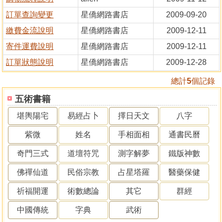
訂單查詢變更
星僑網路書店
2009-09-20
繳費金流說明
星僑網路書店
2009-12-11
寄件運費說明
星僑網路書店
2009-12-11
訂單狀態說明
星僑網路書店
2009-12-28
總計
5
個記錄
五術書籍
堪輿陽宅
易經占卜
擇日天文
八字
紫微
姓名
手相面相
通書民曆
奇門三式
道壇符咒
測字解夢
鐵版神數
佛禪仙道
民俗宗教
占星塔羅
醫藥保健
祈福開運
術數總論
其它
群經
中國傳統
字典
武術