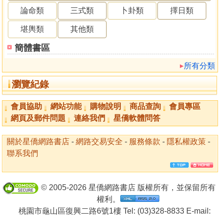
論命類
三式類
卜卦類
擇日類
堪輿類
其他類
簡體書區
所有分類
瀏覽紀錄
會員協助
網站功能
購物說明
商品查詢
會員專區
網頁及郵件問題
連絡我們
星僑軟體問答
關於星僑網路書店
-
網路交易安全
-
服務條款
-
隱私權政策
-
聯系我們
© 2005-2026 星僑網路書店 版權所有，並保留所有
權利。
桃園市龜山區復興二路6號1樓 Tel: (03)328-8833 E-mail: