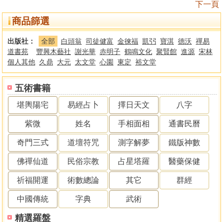
下一頁
商品篩選
出版社：
全部
白頭翁
司徒健富
金徠福
凱弜
寶淇
德沃
禪易
道書苑
豐興木藝社
謝光華
赤明子
鶴鳴文化
聚賢館
進源
宋林
個人其他
久鼎
大元
太文堂
心園
東定
裕文堂
五術書籍
堪輿陽宅
易經占卜
擇日天文
八字
紫微
姓名
手相面相
通書民曆
奇門三式
道壇符咒
測字解夢
鐵版神數
佛禪仙道
民俗宗教
占星塔羅
醫藥保健
祈福開運
術數總論
其它
群經
中國傳統
字典
武術
精選羅盤