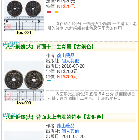
定價:
NT$20元
特價:
NT$20元
直徑約2.4公分 一面是八卦銅錢 一面是太上老
君的符令 八卦銅錢有化煞及保平安的作用...
los-004
缺貨登記
八卦銅錢(大)_背面十二生肖圖【古銅色】
作者:
龍山藝品
出版社:
個人其他
出版日: 2018-07-20
定價:
NT$200元
特價:
NT$200元
表面消光古銅色澤 直徑 5.4 公分 前面圖樣是
八卦，後面圖樣十二生肖。 此銅錢功用...
los-003
缺貨登記
八卦銅錢(大)_背面太上老君的符令【古銅色】
作者:
龍山藝品
出版社:
個人其他
出版日: 2018-07-20