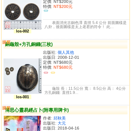
定價:
NT$200元
特價:
NT$200元
表面消光古銅色澤 直徑 5.4 公分 前面圖樣是
八卦，後面圖樣是太上老君的符令！ 此...
los-002
購買
比較
銅龜殼+方孔銅錢(三枚)
出版社:
個人其他
出版日: 2008-12-01
定價:
NT$680元
特價:
NT$680元
龜殼 長：11.5公分 寬： 8.5公分 高： 4公分
方孔銅錢: 直徑1.9...
los-001
購買
比較
博思心靈易經占卜(附專用牌卡)
作者:
邱秋美
出版社:
大元
出版日: 2018-04-16