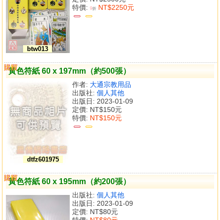
特價:
NT$2250元
9
折
btw013
購買
比較
黃色符紙 60 x 197mm（約500張）
作者:
大通宗教用品
出版社:
個人其他
出版日: 2023-01-09
定價:
NT$150元
特價:
NT$150元
dtfz601975
購買
比較
黃色符紙 60 x 195mm（約200張）
出版社:
個人其他
出版日: 2023-01-09
定價:
NT$80元
特價:
NT$80元