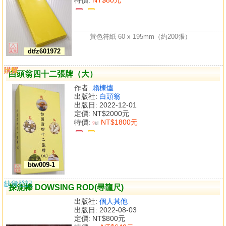
黃色符紙 60 x 195mm（約200張）
dtfz601972
購買
比較
白頭翁四十二張牌（大）
作者:
賴棟爐
出版社:
白頭翁
出版日: 2022-12-01
定價:
NT$2000元
特價:
NT$1800元
9
折
btw009-1
缺貨登記
探測棒 DOWSING ROD(尋龍尺)
出版社:
個人其他
出版日: 2022-08-03
定價:
NT$800元