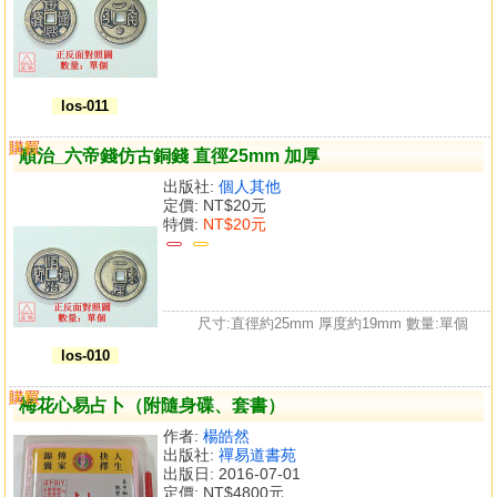
los-011
購買
比較
順治_六帝錢仿古銅錢 直徑25mm 加厚
出版社:
個人其他
定價:
NT$20元
特價:
NT$20元
尺寸:直徑約25mm 厚度約19mm 數量:單個
los-010
購買
比較
梅花心易占卜（附隨身碟、套書）
作者:
楊皓然
出版社:
禪易道書苑
出版日: 2016-07-01
定價:
NT$4800元