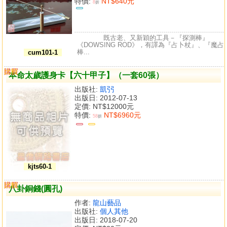
特價:
NT$640元
8
折
既古老、又新穎的工具－『探測棒』
《DOWSING ROD》，有譯為『占卜杖』、『魔占
棒...
cum101-1
購買
比較
本命太歲護身卡【六十甲子】（一套60張）
出版社:
凱弜
出版日: 2012-07-13
定價:
NT$12000元
特價:
NT$6960元
58
折
kjts60-1
購買
比較
八卦銅錢(圓孔)
作者:
龍山藝品
出版社:
個人其他
出版日: 2018-07-20