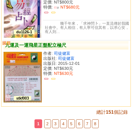
定價:
NT$800元
特價:
NT$680元
85
折
幾千年來，「求神問卜」一直流傳於我國
社會中。有人相信，有人寧可信其有，以求心安，
有人則...
du1126-1
購買
比較
九運及一運飛星正盤配立極尺
作者:
司徒健富
出版社:
司徒健富
出版日: 2015-12-01
定價:
NT$630元
特價:
NT$630元
stkf003
總計
151
個記錄
1
2
3
4
5
6
7
8