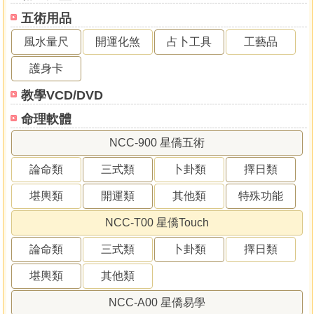
五術用品
風水量尺
開運化煞
占卜工具
工藝品
護身卡
教學VCD/DVD
命理軟體
NCC-900 星僑五術
論命類
三式類
卜卦類
擇日類
堪輿類
開運類
其他類
特殊功能
NCC-T00 星僑Touch
論命類
三式類
卜卦類
擇日類
堪輿類
其他類
NCC-A00 星僑易學