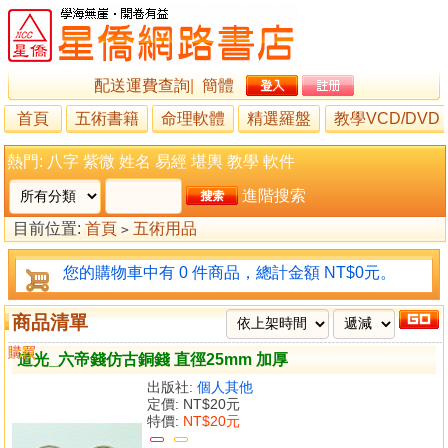
配送運費查詢
|
簡體
首頁
五術書籍
命理軟體
精選羅盤
教學VCD/DVD
熱門:
八字
紫微
姓名
易經
堪輿
教學
軟件
進階搜索
目前位置:
首頁
五術用品
>
您的購物車中有 0 件商品，總計金額 NT$0元。
商品清單
購買
比較
道光_六帝錢仿古銅錢 直徑25mm 加厚
出版社:
個人其他
定價:
NT$20元
特價:
NT$20元