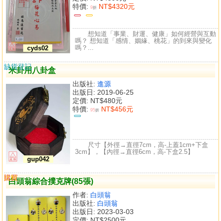
特價:
NT$4320元
9
折
想知道「事業、財運、健康」如何經營與互動
嗎？ 想知道「感情、姻緣、桃花」的到來與變化
嗎？...
cyds02
缺貨登記
米卦用八卦盒
出版社:
進源
出版日: 2019-06-25
定價:
NT$480元
特價:
NT$456元
95
折
尺寸【外徑→直徑7cm，高-上蓋1cm+下盒
3cm】，【內徑→直徑6cm，高-下盒2.5】
gup042
購買
比較
白頭翁綜合撲克牌(85張)
作者:
白頭翁
出版社:
白頭翁
出版日: 2023-03-03
定價:
NT$2500元