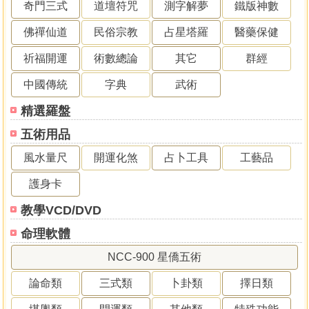
奇門三式
道壇符咒
測字解夢
鐵版神數
佛禪仙道
民俗宗教
占星塔羅
醫藥保健
祈福開運
術數總論
其它
群經
中國傳統
字典
武術
精選羅盤
五術用品
風水量尺
開運化煞
占卜工具
工藝品
護身卡
教學VCD/DVD
命理軟體
NCC-900 星僑五術
論命類
三式類
卜卦類
擇日類