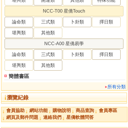
堪輿類
開運類
其他類
特殊功能
NCC-T00 星僑Touch
論命類
三式類
卜卦類
擇日類
堪輿類
其他類
NCC-A00 星僑易學
論命類
三式類
卜卦類
擇日類
堪輿類
其他類
簡體書區
所有分類
瀏覽紀錄
會員協助
網站功能
購物說明
商品查詢
會員專區
網頁及郵件問題
連絡我們
星僑軟體問答