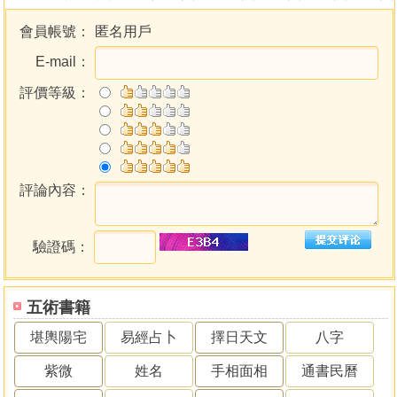
會員帳號：
匿名用戶
E-mail：
評價等級：
評論內容：
驗證碼：
五術書籍
堪輿陽宅
易經占卜
擇日天文
八字
紫微
姓名
手相面相
通書民曆