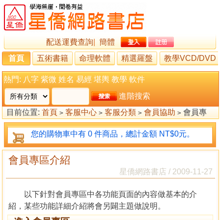
配送運費查詢
|
簡體
首頁
五術書籍
命理軟體
精選羅盤
教學VCD/DVD
熱門:
八字
紫微
姓名
易經
堪輿
教學
軟件
進階搜索
目前位置:
首頁
客服中心
客服分類
會員協助
會員專
>
>
>
>
區介紹
您的購物車中有 0 件商品，總計金額 NT$0元。
會員專區介紹
星僑網路書店 / 2009-11-27
以下針對會員專區中各功能頁面的內容做基本的介
紹，某些功能詳細介紹將會另闢主題做說明。