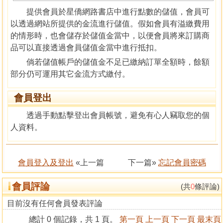
提供會員於星僑網路書店中進行點數的儲值，會員可
以透過網站所提供的金流進行儲值。假如會員有溢繳費用
的情形時，也會儲存於儲值金當中，以便會員將來訂購商
品可以直接透過會員儲值金當中進行抵扣。
倘若儲值帳戶的儲值金不足已繳納訂單全額時，餘額
部分仍可運用其它金流方式繳付。
會員登出
透過手動點擊登出會員帳號，避免有心人竊取您的個
人資料。
會員登入及登出
«上一篇
下一篇»
忘記會員密碼
會員評論
(共
0
條評論)
目前沒有任何會員發表評論
總計 0 個記錄，共 1 頁。
第一頁
上一頁
下一頁
最末頁