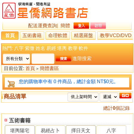
配送運費查詢
|
簡體
首頁
五術書籍
命理軟體
精選羅盤
教學VCD/DVD
熱門:
八字
紫微
姓名
易經
堪輿
教學
軟件
進階搜索
目前位置:
首頁
簡體書區
>
您的購物車中有 0 件商品，總計金額 NT$0元。
商品清單
總計
0
個記錄
五術書籍
堪輿陽宅
易經占卜
擇日天文
八字