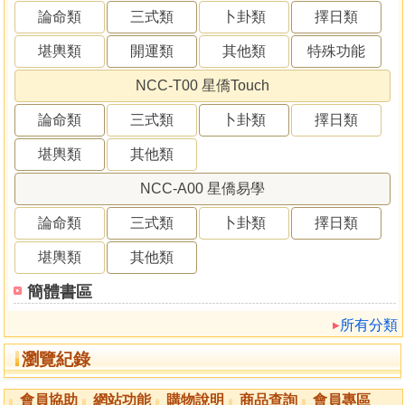
論命類
三式類
卜卦類
擇日類
堪輿類
開運類
其他類
特殊功能
NCC-T00 星僑Touch
論命類
三式類
卜卦類
擇日類
堪輿類
其他類
NCC-A00 星僑易學
論命類
三式類
卜卦類
擇日類
堪輿類
其他類
簡體書區
所有分類
瀏覽紀錄
會員協助
網站功能
購物說明
商品查詢
會員專區