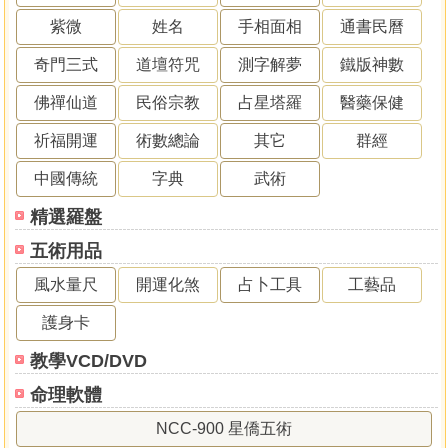
紫微
姓名
手相面相
通書民曆
奇門三式
道壇符咒
測字解夢
鐵版神數
佛禪仙道
民俗宗教
占星塔羅
醫藥保健
祈福開運
術數總論
其它
群經
中國傳統
字典
武術
精選羅盤
五術用品
風水量尺
開運化煞
占卜工具
工藝品
護身卡
教學VCD/DVD
命理軟體
NCC-900 星僑五術