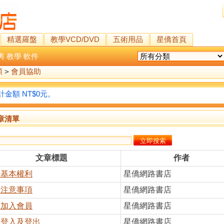
精選羅盤
教學VCD/DVD
五術用品
星僑首頁
輿
教學
軟件
類
>
會員協助
金額 NT$0元。
章清單
文章標題
作者
員基本權利
星僑網路書店
冊注意事項
星僑網路書店
何加入會員
星僑網路書店
員登入及登出
星僑網路書店