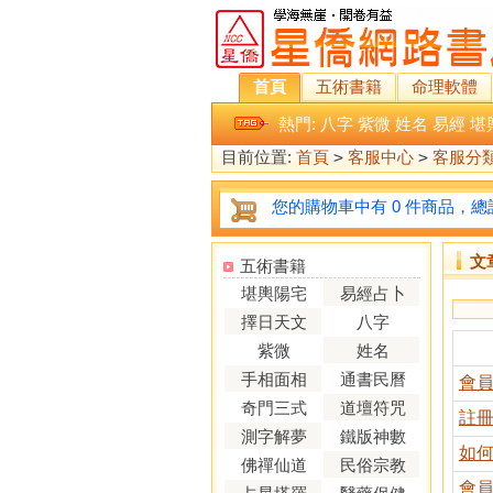
首頁
五術書籍
命理軟體
熱門:
八字
紫微
姓名
易經
堪
目前位置:
首頁
>
客服中心
>
客服分
您的購物車中有 0 件商品，總計
文
五術書籍
堪輿陽宅
易經占卜
擇日天文
八字
紫微
姓名
手相面相
通書民曆
會
奇門三式
道壇符咒
註
測字解夢
鐵版神數
如
佛禪仙道
民俗宗教
會