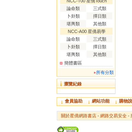
NCC-T00 星僑Touch
論命類
三式類
卜卦類
擇日類
堪輿類
其他類
NCC-A00 星僑易學
論命類
三式類
卜卦類
擇日類
堪輿類
其他類
簡體書區
所有分類
瀏覽紀錄
會員協助
網站功能
購物
關於星僑網路書店
-
網路交易安全
-