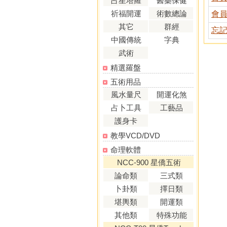
占星塔羅
醫藥保健
祈福開運
術數總論
會
其它
群經
忘
中國傳統
字典
武術
精選羅盤
五術用品
風水量尺
開運化煞
占卜工具
工藝品
護身卡
教學VCD/DVD
命理軟體
NCC-900 星僑五術
論命類
三式類
卜卦類
擇日類
堪輿類
開運類
其他類
特殊功能