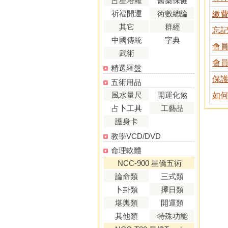
占星塔羅
醫藥保健
祈福開運
術數總論
繳
其它
群經
忘
中國傳統
字典
會
武術
會
精選羅盤
保
五術用品
風水量尺
開運化煞
如
占卜工具
工藝品
護身卡
教學VCD/DVD
命理軟體
NCC-900 星僑五術
論命類
三式類
卜卦類
擇日類
堪輿類
開運類
其他類
特殊功能