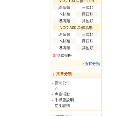
NCC-T00 星僑Touch
論命類
三式類
卜卦類
擇日類
堪輿類
其他類
NCC-A00 星僑易學
論命類
三式類
卜卦類
擇日類
堪輿類
其他類
簡體書區
所有分類
文章分類
新聞公告
☆
專案活動
手機版說明
使用說明