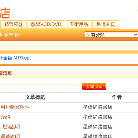
精選羅盤
教學VCD/DVD
五術用品
星僑首頁
輿
教學
軟件
金額 NT$0元。
章清單
文章標題
作者
陸用戶購買軟件
星僑網路書店
能介紹
星僑網路書店
單狀態說明
星僑網路書店
件運費說明
星僑網路書店