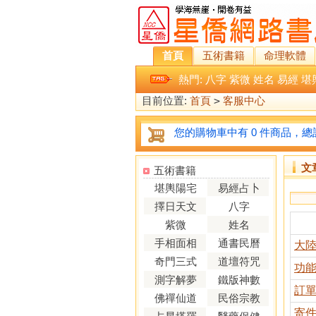
首頁
五術書籍
命理軟體
熱門:
八字
紫微
姓名
易經
堪
目前位置:
首頁
>
客服中心
您的購物車中有 0 件商品，總計
文
五術書籍
堪輿陽宅
易經占卜
擇日天文
八字
紫微
姓名
手相面相
通書民曆
大
奇門三式
道壇符咒
功
測字解夢
鐵版神數
訂
佛禪仙道
民俗宗教
寄