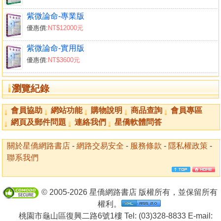
紫微論命-專業版
優惠價:
NT$12000元
紫微論命-實用版
優惠價:
NT$3600元
瀏覽紀錄
會員協助
網站功能
購物說明
商品查詢
會員專區
網頁及郵件問題
連絡我們
星僑軟體問答
關於星僑網路書店
-
網路交易安全
-
服務條款
-
隱私權政策
-
聯系我們
© 2005-2026 星僑網路書店 版權所有，並保留所有
權利。
桃園市龜山區復興二路6號1樓 Tel: (03)328-8833 E-mail: