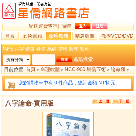
配送運費查詢
|
簡體
首頁
五術書籍
命理軟體
精選羅盤
教學VCD/DVD
熱門:
八字
紫微
姓名
易經
堪輿
教學
軟件
進階搜索
目前位置:
首頁
命理軟體
NCC-900 星僑五術
論命類
>
>
>
>
八字論命
八字論命-實用版
>
您的購物車中有 0 件商品，總計金額 NT$0元。
八字論命-實用版