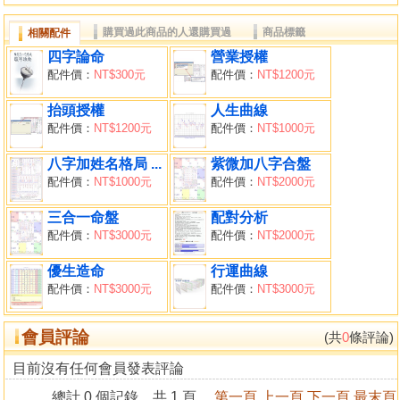
提供解說分析時同時顯示判斷程式索引，並可點選編輯來修
購買過此商品的人還購買過
商品標籤
相關配件
改解說內容。
四字論命
營業授權
提供解說命理程式來無限擴充解說內容，可由此來擴充軟件
配件價：
NT$300元
配件價：
NT$1200元
功能。
提供將命理程式建立成單一安裝檔，可將它分享給別人（需
抬頭授權
人生曲線
有本軟件才可執行）。
配件價：
NT$1200元
配件價：
NT$1000元
八字加姓名格局 ...
紫微加八字合盤
配件價：
NT$1000元
配件價：
NT$2000元
三合一命盤
配對分析
配件價：
NT$3000元
配件價：
NT$2000元
優生造命
行運曲線
配件價：
NT$3000元
配件價：
NT$3000元
會員評論
(共
0
條評論)
目前沒有任何會員發表評論
總計 0 個記錄，共 1 頁。
第一頁
上一頁
下一頁
最末頁