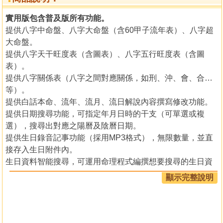
實用版包含普及版所有功能。
提供八字中命盤、八字大命盤（含60甲子流年表）、八字超
大命盤。
提供八字天干旺度表（含圖表）、八字五行旺度表（含圖
表）。
提供八字關係表（八字之間對應關係，如刑、沖、會、合…
等）。
提供白話本命、流年、流月、流日解說內容撰寫修改功能。
提供日期搜尋功能，可指定年月日時的干支（可單選或複
選），搜尋出對應之陽曆及陰曆日期。
提供生日錄音記事功能（採用MP3格式），無限數量，並直
接存入生日附件內。
生日資料智能搜尋，可運用命理程式編撰想要搜尋的生日資
料。
顯示完整說明
提供調盤功能，可看著命盤直接調整生日，可用於剖腹生產
找時，或不確定生時的生日，即調即看。
提供命盤參數設定，可設定命盤內字型顏色大小、列印於紙
張的位置及比例大小…等。