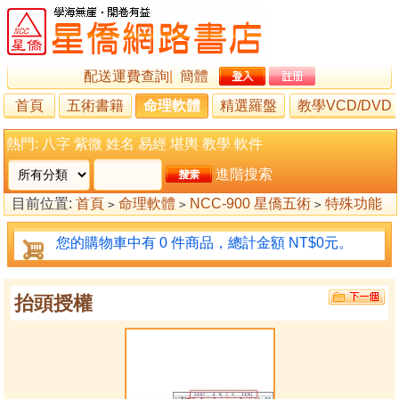
配送運費查詢
|
簡體
首頁
五術書籍
命理軟體
精選羅盤
教學VCD/DVD
熱門:
八字
紫微
姓名
易經
堪輿
教學
軟件
進階搜索
目前位置:
首頁
命理軟體
NCC-900 星僑五術
特殊功能
>
>
>
命盤授權
抬頭授權
>
>
您的購物車中有 0 件商品，總計金額 NT$0元。
抬頭授權