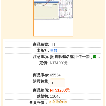
商品編號
: TIT
出版社
:
星僑
注意事項
: [
附掛軟體名稱
]中任一套 [
實用版
定價:
NT$1200元
商品庫存
: 65534
購買數量
:
商品總價
:
NT$1200元
點擊數
: 11046
會員評價：