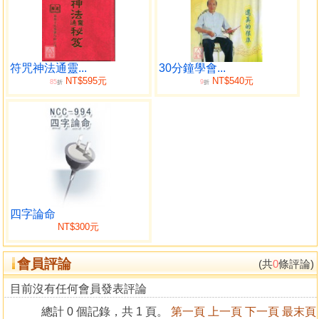
符咒神法通靈...
30分鐘學會...
NT$595元
NT$540元
85
9
折
折
四字論命
NT$300元
會員評論
(共
0
條評論)
目前沒有任何會員發表評論
總計 0 個記錄，共 1 頁。
第一頁
上一頁
下一頁
最末頁