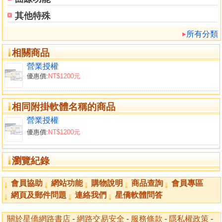
其他特殊
所有分類
相關商品
營業授權
優惠價:
NT$1200元
相同附掛軟體名稱的商品
營業授權
優惠價:
NT$1200元
瀏覽紀錄
會員協助
網站功能
購物說明
商品查詢
會員專區
網頁及郵件問題
連絡我們
星僑軟體問答
關於星僑網路書店
-
網路交易安全
-
服務條款
-
隱私權政策
-