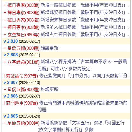
新增一般擇日參數「歲破不用(年支沖日支)」.
+ 擇日專家(908職)
新增嫁娶擇日參數「歲破不用(年支沖日支)」.
+ 擇日專家(908職)
新增安葬擇日參數「歲破不用(年支沖日支)」.
+ 擇日專家(908職)
新增多人擇日參數「歲破不用(年支沖日支)」.
+ 擇日專家(908職)
新增玄空擇日參數「歲破不用(年支沖日支)」.
+ 玄空擇日(980專)
v 2.810
(2025-02-17)
維護更新.
+ 星僑五術(900通)
v 2.808
(2025-02-11)
新增八字秤骨排法「古本算命不求人, 一般農
+ 八字論命(901實)
民曆」可由八字參數內設定.
修正紫微閏月「月中分界」以閏月天數對半分.
! 紫微論命(907普)
v 2.807
(2025-02-10)
維護更新.
+ 星僑五術(900通)
v 2.806
(2025-02-07)
修正奇門遁甲資料編輯類別按確定後未更新的
! 奇門遁甲(906實)
問題.
v 2.805
(2025-01-24)
新增系統參數「文字五行」選項「河圖五行
+ 星僑五術(900通)
(依文字筆劃計算五行)」參數.