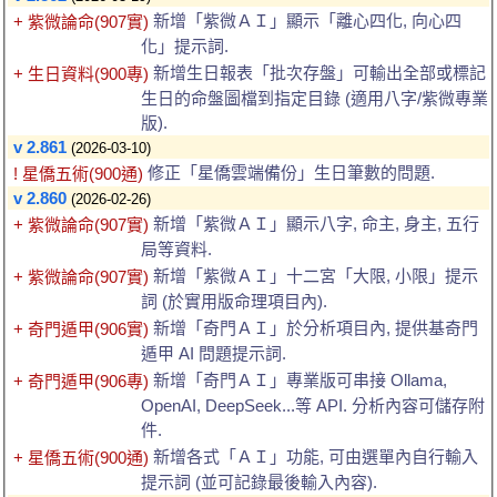
新增「紫微ＡＩ」顯示「離心四化, 向心四
+ 紫微論命(907實)
化」提示詞.
新增生日報表「批次存盤」可輸出全部或標記
+ 生日資料(900專)
生日的命盤圖檔到指定目錄 (適用八字/紫微專業
版).
v 2.861
(2026-03-10)
修正「星僑雲端備份」生日筆數的問題.
! 星僑五術(900通)
v 2.860
(2026-02-26)
新增「紫微ＡＩ」顯示八字, 命主, 身主, 五行
+ 紫微論命(907實)
局等資料.
新增「紫微ＡＩ」十二宮「大限, 小限」提示
+ 紫微論命(907實)
詞 (於實用版命理項目內).
新增「奇門ＡＩ」於分析項目內, 提供基奇門
+ 奇門遁甲(906實)
遁甲 AI 問題提示詞.
新增「奇門ＡＩ」專業版可串接 Ollama,
+ 奇門遁甲(906專)
OpenAI, DeepSeek...等 API. 分析內容可儲存附
件.
新增各式「ＡＩ」功能, 可由選單內自行輸入
+ 星僑五術(900通)
提示詞 (並可記錄最後輸入內容).