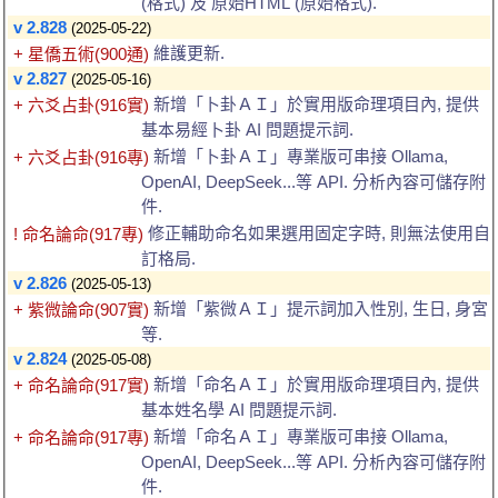
(格式) 及 原始HTML (原始格式).
v 2.828
(2025-05-22)
維護更新.
+ 星僑五術(900通)
v 2.827
(2025-05-16)
新增「卜卦ＡＩ」於實用版命理項目內, 提供
+ 六爻占卦(916實)
基本易經卜卦 AI 問題提示詞.
新增「卜卦ＡＩ」專業版可串接 Ollama,
+ 六爻占卦(916專)
OpenAI, DeepSeek...等 API. 分析內容可儲存附
件.
修正輔助命名如果選用固定字時, 則無法使用自
! 命名論命(917專)
訂格局.
v 2.826
(2025-05-13)
新增「紫微ＡＩ」提示詞加入性別, 生日, 身宮
+ 紫微論命(907實)
等.
v 2.824
(2025-05-08)
新增「命名ＡＩ」於實用版命理項目內, 提供
+ 命名論命(917實)
基本姓名學 AI 問題提示詞.
新增「命名ＡＩ」專業版可串接 Ollama,
+ 命名論命(917專)
OpenAI, DeepSeek...等 API. 分析內容可儲存附
件.