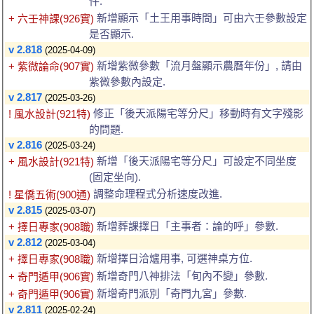
件.
新增顯示「土王用事時間」可由六壬參數設定
+ 六壬神課(926實)
是否顯示.
v 2.818
(2025-04-09)
新增紫微參數「流月盤顯示農曆年份」, 請由
+ 紫微論命(907實)
紫微參數內設定.
v 2.817
(2025-03-26)
修正「後天派陽宅等分尺」移動時有文字殘影
! 風水設計(921特)
的問題.
v 2.816
(2025-03-24)
新增「後天派陽宅等分尺」可設定不同坐度
+ 風水設計(921特)
(固定坐向).
調整命理程式分析速度改進.
! 星僑五術(900通)
v 2.815
(2025-03-07)
新增葬課擇日「主事者：論的呼」參數.
+ 擇日專家(908職)
v 2.812
(2025-03-04)
新增擇日洽爐用事, 可選神桌方位.
+ 擇日專家(908職)
新增奇門八神排法「旬內不變」參數.
+ 奇門遁甲(906實)
新增奇門派別「奇門九宮」參數.
+ 奇門遁甲(906實)
v 2.811
(2025-02-24)