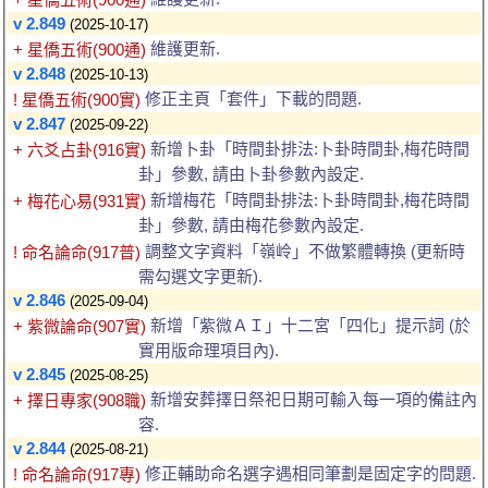
v 2.849
(2025-10-17)
維護更新.
+ 星僑五術(900通)
v 2.848
(2025-10-13)
修正主頁「套件」下載的問題.
! 星僑五術(900實)
v 2.847
(2025-09-22)
新增卜卦「時間卦排法:卜卦時間卦,梅花時間
+ 六爻占卦(916實)
卦」參數, 請由卜卦參數內設定.
新增梅花「時間卦排法:卜卦時間卦,梅花時間
+ 梅花心易(931實)
卦」參數, 請由梅花參數內設定.
調整文字資料「嶺岭」不做繁體轉換 (更新時
! 命名論命(917普)
需勾選文字更新).
v 2.846
(2025-09-04)
新增「紫微ＡＩ」十二宮「四化」提示詞 (於
+ 紫微論命(907實)
實用版命理項目內).
v 2.845
(2025-08-25)
新增安葬擇日祭祀日期可輸入每一項的備註內
+ 擇日專家(908職)
容.
v 2.844
(2025-08-21)
修正輔助命名選字遇相同筆劃是固定字的問題.
! 命名論命(917專)