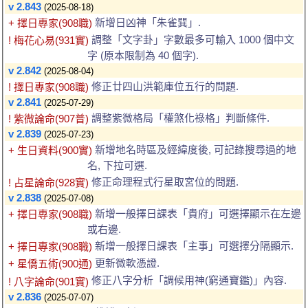
v 2.843
(2025-08-18)
新增日凶神「朱雀巽」.
+ 擇日專家(908職)
調整「文字卦」字數最多可輸入 1000 個中文
! 梅花心易(931實)
字 (原本限制為 40 個字).
v 2.842
(2025-08-04)
修正廿四山洪範庫位五行的問題.
! 擇日專家(908職)
v 2.841
(2025-07-29)
調整紫微格局「權煞化祿格」判斷條件.
! 紫微論命(907普)
v 2.839
(2025-07-23)
新增地名時區及經緯度後, 可記錄搜尋過的地
+ 生日資料(900實)
名, 下拉可選.
修正命理程式行星取宮位的問題.
! 占星論命(928實)
v 2.838
(2025-07-08)
新增一般擇日課表「貴府」可選擇顯示在左邊
+ 擇日專家(908職)
或右邊.
新增一般擇日課表「主事」可選擇分隔顯示.
+ 擇日專家(908職)
更新微軟憑證.
+ 星僑五術(900通)
修正八字分析「調候用神(窮通寶鑑)」內容.
! 八字論命(901實)
v 2.836
(2025-07-07)