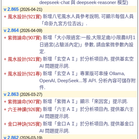
deepseek-chat 與 deepseek-reasoner 模型)
v 2.865
(2026-04-21)
新增八宅風水人員參考說明, 可顯示每個人員
+ 風水設計(921實)
「命卦九宮方位吉凶」.
v 2.864
(2026-04-09)
新增「大小限過宮:一般,大限足歲/小限農8月1
+ 紫微論命(907實)
日過宮(占驗派內定)」參數, 請由紫微參數內設
定.
新增「玄空ＡＩ」於分析項目內, 提供基玄空
+ 風水設計(921實)
AI 問題提示詞.
新增「玄空ＡＩ」專業版可串接 Ollama,
+ 風水設計(921專)
OpenAI, DeepSeek...等 API. 分析內容可儲存附
件.
v 2.863
(2026-03-27)
新增「紫微ＡＩ」顯示「來因宮」提示詞.
+ 紫微論命(907實)
新增「六壬ＡＩ」於分析項目內, 提供基六壬
+ 六壬神課(926實)
AI 問題提示詞.
新增「金口ＡＩ」於分析項目內, 提供基金口
+ 金口神訣(925實)
AI 問題提示詞.
v 2.862
(2026-03-19)