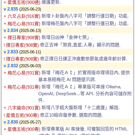
維護更新.
+ 星僑五術(900通)
v 2.835
(2025-06-23)
新增卜卦盤內八字可「調整行運日期」功能.
+ 六爻占卦(916實)
新增梅花盤內八字可「調整行運日期」功能.
+ 梅花心易(931實)
v 2.834
(2025-06-13)
新增日凶神「金神七煞」.
+ 擇日專家(908實)
修正吉神「煞貢,直星,人專」顯示的問題.
! 擇日專家(908實)
v 2.833
(2025-06-11)
修正擇日日課正沖歲數依節氣虛歲年齡計算.
! 擇日專家(908實)
v 2.832
(2025-06-03)
新增「梅花ＡＩ」於實用版命理項目內, 提供
+ 梅花心易(931實)
基本易經梅花 AI 問題提示詞.
新增「梅花ＡＩ」專業版可串接 Ollama,
+ 梅花心易(931專)
OpenAI, DeepSeek...等 API. 分析內容可儲存附
件.
新增八字超大盤新增「十二歲運」解說.
+ 八字論命(901實)
修正10組命盤參數, 選取的問題.
! 星僑五術(900專)
v 2.830
(2025-05-27)
新增專業版 AI 串接後, 可複製回答的 HTML
+ 星僑五術(900專)