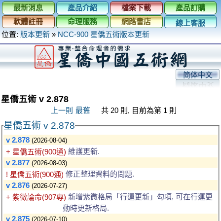
最新消息
產品介紹
檔案下載
產品訂購
軟體註冊
命理服務
網路書店
線上客服
位置:
版本更新
»
NCC-900 星僑五術版本更新
简体中文
星僑五術 v 2.878
上一則
最舊
共 20 則, 目前為第 1 則
星僑五術 v 2.878
v 2.878
(2026-08-04)
維護更新.
+ 星僑五術(900通)
v 2.877
(2026-08-03)
修正整理資料的問題.
! 星僑五術(900通)
v 2.876
(2026-07-27)
新增紫微格局「行運更新」勾項, 可在行運更
+ 紫微論命(907專)
動時更新格局.
v 2.875
(2026-07-10)