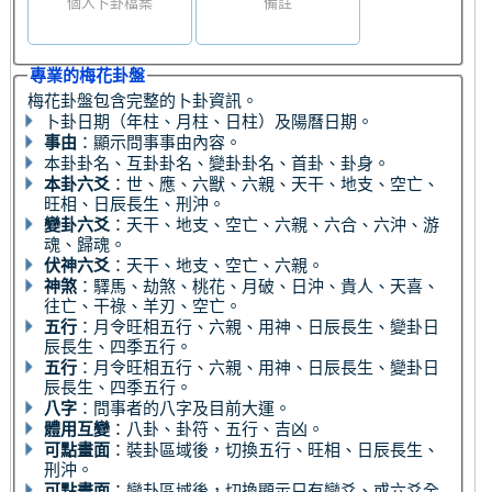
個人卜卦檔案
備註
專業的梅花卦盤
梅花卦盤包含完整的卜卦資訊。
卜卦日期（年柱、月柱、日柱）及陽曆日期。
事由
：顯示問事事由內容。
本卦卦名、互卦卦名、變卦卦名、首卦、卦身。
本卦六爻
：世、應、六獸、六親、天干、地支、空亡、
旺相、日辰長生、刑沖。
變卦六爻
：天干、地支、空亡、六親、六合、六沖、游
魂、歸魂。
伏神六爻
：天干、地支、空亡、六親。
神煞
：驛馬、劫煞、桃花、月破、日沖、貴人、天喜、
往亡、干祿、羊刃、空亡。
五行
：月令旺相五行、六親、用神、日辰長生、變卦日
辰長生、四季五行。
五行
：月令旺相五行、六親、用神、日辰長生、變卦日
辰長生、四季五行。
八字
：問事者的八字及目前大運。
體用互變
：八卦、卦符、五行、吉凶。
可點畫面
：裝卦區域後，切換五行、旺相、日辰長生、
刑沖。
可點畫面
：變卦區域後，切換顯示只有變爻、或六爻全