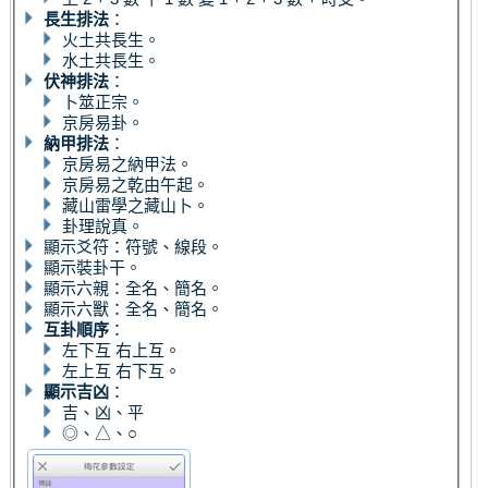
長生排法
：
火土共長生。
水土共長生。
伏神排法
：
卜筮正宗。
京房易卦。
納甲排法
：
京房易之納甲法。
京房易之乾由午起。
藏山雷學之藏山卜。
卦理說真。
顯示爻符：符號、線段。
顯示裝卦干。
顯示六親：全名、簡名。
顯示六獸：全名、簡名。
互卦順序
：
左下互 右上互。
左上互 右下互。
顯示吉凶
：
吉、凶、平
◎、△、○