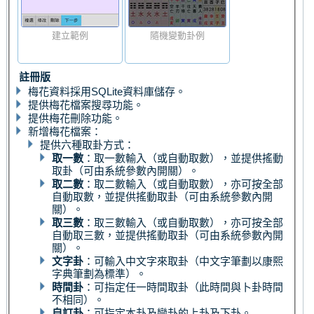
建立範例
隨機變動卦例
註冊版
梅花資料採用SQLite資料庫儲存。
提供梅花檔案搜尋功能。
提供梅花刪除功能。
新增梅花檔案：
提供六種取卦方式：
取一數
：取一數輸入（或自動取數），並提供搖動
取卦（可由系統參數內開關）。
取二數
：取二數輸入（或自動取數），亦可按全部
自動取數，並提供搖動取卦（可由系統參數內開
關）。
取三數
：取三數輸入（或自動取數），亦可按全部
自動取三數，並提供搖動取卦（可由系統參數內開
關）。
文字卦
：可輸入中文字來取卦（中文字筆劃以康熙
字典筆劃為標準）。
時間卦
：可指定任一時間取卦（此時間與卜卦時間
不相同）。
自訂卦
：可指定本卦及變卦的上卦及下卦。