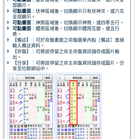
部顯示。
可點畫面
：伏神區域後，切換顯示只有伏神爻、或六爻
全部顯示。
可點畫面
：神煞區域後，切換顯示神煞、或四季五行。
可點畫面
：體用區域後，切換顯示體用互變、或五行
表。
【備註】：可於命盤畫面之命盤選單內點［備註］直接
輸入備註資料。
【存盤】：可將該停留之命主命盤資訊儲存成圖片輸
出。
【分享】：可將該停留之命主命盤資訊儲存成圖片，分
享至社群網站中。