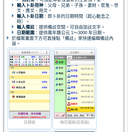
輸入卜卦用神
：父母、兄弟、子孫、妻財、官鬼、世
爻、應爻、用爻。
輸入卜卦日期
：即卜卦的日期時間（起心動念之
時）。
輸入備註
：提供備註空間，可自由加註文字。
日期範圍
：提供萬年曆公元 1～3000 年日期。
於檔案畫面下方可直接點「備註」來快速編輯備註內
容。
註冊版
梅花檔案(註冊版)