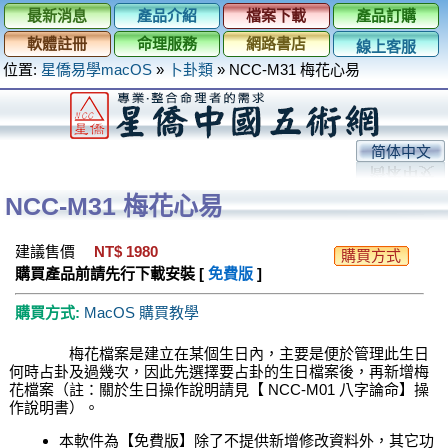
最新消息
產品介紹
檔案下載
產品訂購
軟體註冊
命理服務
網路書店
線上客服
位置:
星僑易學macOS
»
卜卦類
»
NCC-M31 梅花心易
简体中文
NCC-M31 梅花心易
建議售價
NT$ 1980
購買方式
購買產品前請先行下載安裝 [
免費版
]
購買方式:
MacOS 購買教學
梅花檔案是建立在某個生日內，主要是便於管理此生日
何時占卦及過幾次，因此先選擇要占卦的生日檔案後，再新增梅
花檔案（註：關於生日操作說明請見【 NCC-M01 八字論命】操
作說明書）。
本軟件為【免費版】除了不提供新增修改資料外，其它功