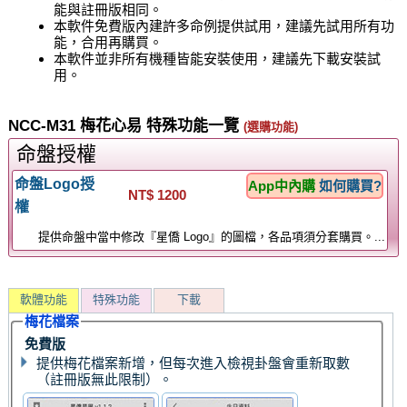
能與註冊版相同。
本軟件免費版內建許多命例提供試用，建議先試用所有功
能，合用再購買。
本軟件並非所有機種皆能安裝使用，建議先下載安裝試
用。
NCC-M31 梅花心易 特殊功能一覽
(選購功能)
命盤授權
命盤Logo授
App中內購
如何購買?
NT$ 1200
權
提供命盤中當中修改『星僑 Logo』的圖檔，各品項須分套購買。...
軟體功能
特殊功能
下載
梅花檔案
免費版
提供梅花檔案新增，但每次進入檢視卦盤會重新取數
（註冊版無此限制）。