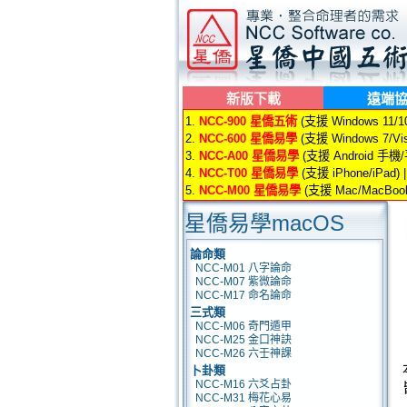
新版下載
遠端
1.
NCC-900 星僑五術
(支援 Windows 11/10/
2.
NCC-600 星僑易學
(支援 Windows 7/Vis
3.
NCC-A00 星僑易學
(支援 Android 手機
4.
NCC-T00 星僑易學
(支援 iPhone/iPad) 
5.
NCC-M00 星僑易學
(支援 Mac/MacBook
星僑易學macOS
論命類
NCC-M01 八字論命
NCC-M07 紫微論命
NCC-M17 命名論命
三式類
NCC-M06 奇門遁甲
NCC-M25 金口神訣
NCC-M26 六壬神課
卜卦類
NCC-M16 六爻占卦
NCC-M31 梅花心易