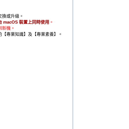
交換或升級。
 macOS 裝置上同時使用
。
到新機。
的【專業知識】及【專業素養】。