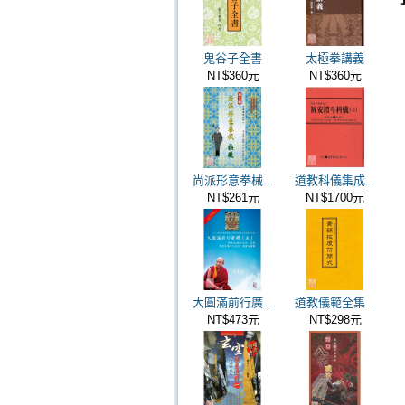
鬼谷子全書
太極拳講義
NT$360元
NT$360元
尚派形意拳械...
道教科儀集成...
NT$261元
NT$1700元
大圓滿前行廣...
道教儀範全集...
NT$473元
NT$298元