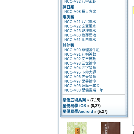
NCC-M32 八字玄卦
擇日類
NCC-M08 擇日專家
堪輿類
NCC-M21 八宅風水
NCC-M22 玄空風水
NCC-M23 乾坤風水
NCC-M60 造葬點地
NCC-M61 紫白風水
其他類
NCC-M90 命理套件組
NCC-M91 孔明神數
NCC-M92 文王神數
NCC-M93 三世論命
NCC-M94 四字論命
NCC-M95 卜命大師
NCC-M96 先天論命
NCC-M97 鬼谷論命
NCC-M98 達摩一掌金
NCC-M88 星僑雲端一年
星僑五術系列
» (7,15)
星僑易學 iOS
» (6,27)
星僑易學Android
» (6,27)