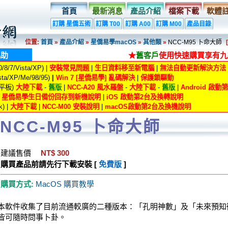
首頁
最新消息
產品介紹
檔案下載
軟體
訂購 星僑五術
訂購 T00
訂購 A00
訂購 M00
產品目錄
位置:
首頁
»
產品介紹
»
星僑易學macOS
»
其他類
»
NCC-M95 卜命大師
協助
★
舊客戶
使用快速購買享有九
8/7/Vista/XP) |
安裝常見問題
|
生日資料移至新電腦
|
無法自動更新解決方法
ta/XP/Me/98/95)
|
Win 7 [星僑易學] 亂碼解決
|
保護鎖驅動
/平板)
大陸下載
-
舊版
|
NCC-A20 風水羅盤
-
大陸下載
-
舊版
|
Android 啟
|
星僑易學生日備份回存到新機說明
|
iOS 啟動第2台及換轉說明
) |
大陸下載
|
NCC-M00 安裝說明
|
macOS啟動第2台及換機說明
NCC-M95 卜命大師
建議售價
NT$ 300
購買產品前請先行下載安裝 [
免費版
]
購買方式:
MacOS 購買教學
本軟件收集了目前流通較廣的二種版本：「孔明神數」及「未來預知
皆可隨時問事卜卦。