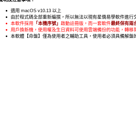
適用 macOS v10.13 以上
由於程式碼全部重新編撰，所以無法以現有星僑易學軟件進行
本軟件採用
「本機序號」
啟動註冊版，而一套軟件
最終保有兩台
用戶換新機，使用權及生日資料可使用雲端備份的功能，轉移
本軟體【命盤】僅為使用者之輔助工具，使用者必須具備解盤