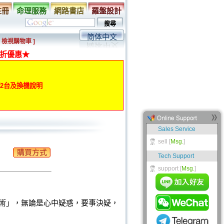
註冊
命理服務
網路書店
羅盤設計
简体中文
[ 檢視購物車 ]
折優惠★
動第2台及換機說明
購買方式
術」，無論是心中疑惑，要事決疑，