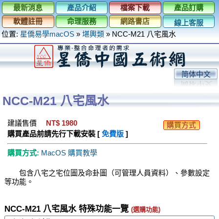
最新消息
產品介紹
檔案下載
產品訂購
軟體註冊
命理服務
網路書店
線上客服
位置:
星僑易學macOS
»
堪輿類
»
NCC-M21 八宅風水
简体中文
NCC-M21 八宅風水
建議售價
NT$ 1980
購買方式
購買產品前請先行下載安裝 [
免費版
]
購買方式:
MacOS 購買教學
包含八宅之宅位圖及命卦圖（可管理人員資料）、參數設定
等功能。
NCC-M21 八宅風水 特殊功能一覽
(選購功能)