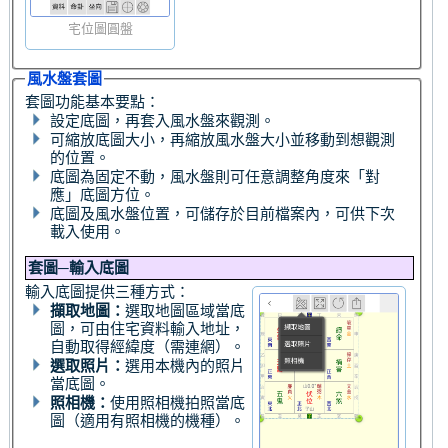
宅位圖圓盤
風水盤套圖
套圖功能基本要點：
設定底圖，再套入風水盤來觀測。
可縮放底圖大小，再縮放風水盤大小並移動到想觀測
的位置。
底圖為固定不動，風水盤則可任意調整角度來「對
應」底圖方位。
底圖及風水盤位置，可儲存於目前檔案內，可供下次
載入使用。
套圖─輸入底圖
輸入底圖提供三種方式：
擷取地圖：
選取地圖區域當底
圖，可由住宅資料輸入地址，
自動取得經緯度（需連網）。
選取照片：
選用本機內的照片
當底圖。
照相機：
使用照相機拍照當底
圖（適用有照相機的機種）。