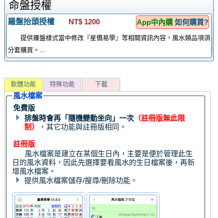
命盤授權
羅盤抬頭授權
NT$ 1200
App中內購
如何購買?
提供羅盤樣式當中修改『星僑易學』等相關資訊內容，風水類品項須
分套購買。...
軟體功能
特殊功能
下載
風水檔案
免費版
排盤時會再「隨機變動坐向」一次
（註冊版無此限
制）
，其它功能與註冊版相同。
註冊版
風水檔案是建立在某個生日內，主要是便於管理此生
日的風水資料，因此先選擇要看風水的生日檔案後，再新
增風水檔案。
提供風水檔案儲存/搜尋/刪除功能。