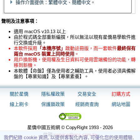
操作介面提供：繁體中文、簡體中文。
聲明及注意事項：
適用 macOS v10.13 以上
由於程式碼全部重新編撰，所以無法以現有星僑易學軟件進
行交換或升級。
本軟件採用
「本機序號」
啟動註冊版，而一套軟件
最終保有
兩台 macOS 裝置上同時使用
。
用戶換新機，使用權及生日資料可使用雲端備份的功能，轉
移到新機。
本軟體【命盤】僅為使用者之輔助工具，使用者必須具備解
盤的【專業知識】及【專業素養】。
關於星僑
隱私權政策
交易安全
訂購方式
線上刷卡
保護鎖政策
經銷商查詢
網站地圖
星僑中國五術網 © CopyRight 1993 - 2026
信箱:
service@ncc.com.tw
我們紀錄 cookie 資訊, 以提供客製化內容, 可優化您的使用體驗,