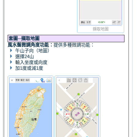
擷取地圖
套圖─擷取地圖
風水盤微調角度功能：
提供多種微調功能：
午山子向（地圖）
選擇24山
輸入坐度或向度
加1度或減1度