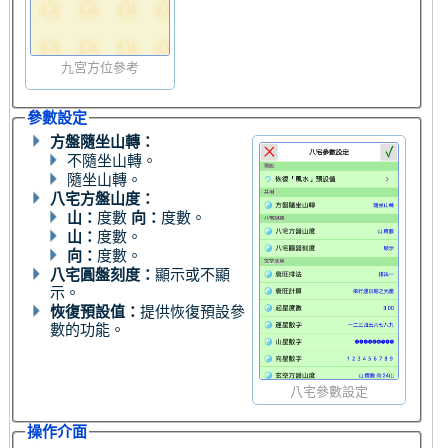
九宮方位參考
參數設定
方盤隨坐山轉：
不隨坐山轉。
隨坐山轉。
八宅方盤山度：
山：
度數
向：
度數。
山：
度數。
向：
度數。
八宅圓盤刻度：
顯示或不顯
示。
恢復預設值：
提供恢復預設參
數的功能。
八宅參數設定
操作介面