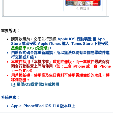
付費詳批
重要說明：
購買軟體前，必須先行透過
Apple iOS 行動裝置 至
App
Store
或者安裝
Apple iTunes
進入
iTunes Store
下載安裝
星僑易學 iOS [免費版]
。
由於程式碼全部重新編撰，所以無法以現有星僑易學軟件進
行交換或升級。
本軟件採用
「本機序號」
啟動註冊版，而一套軟件
最終保有
兩台行動裝置上同時使用
（如：二台 iPhone 或一台 iPhone
+ 一台 iPad）。
用戶換新機，使用權及生日資料可使用雲端備份的功能，轉
移到新機。
星僑iOS啟動第2台或換機
系統需求：
Apple iPhone/iPad iOS 11.0 版本以上