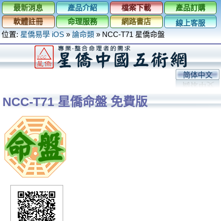
最新消息
產品介紹
檔案下載
產品訂購
軟體註冊
命理服務
網路書店
線上客服
位置:
星僑易學 iOS
»
論命類
»
NCC-T71 星僑命盤
简体中文
NCC-T71 星僑命盤 免費版