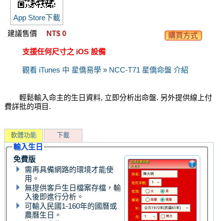
App Store下載
建議售價
NT$ 0
購買方式
支援任何尺寸之 iOS 設備
觀看 iTunes 中 星僑易學 » NCC-T71 星僑命盤 介紹
輕鬆輸入命主的生日資料, 立即分析出命盤. 另外提供線上付
費詳批的項目.
軟體功能
下載
輸入生日
免費版
需再具備網路的環境才能使
用。
無提供客戶生日檔案存檔，輸
入後即進行分析。
可輸入民國1-160年的國曆或
農曆生日。