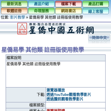
最新消息
產品介紹
檔案下載
產品訂購
軟體註冊
命理服務
網路書店
線上客服
位置:
影片教學
»
星僑易學 其他類 註冊版使用教學
简体中文
星僑易學 其他類 註冊版使用教學
檔案說明
星僑易學 其他類 註冊版使用教學
瀏覽器播放
下載:
透過YouTube觀看教學影片
透過騰訊觀看教學影片
檔案類型:
檔案大小:
瀏覽器閱讀