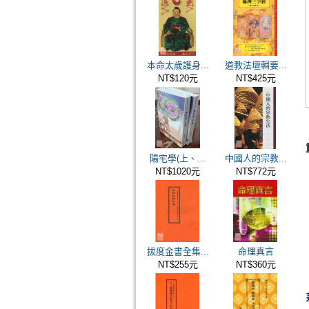
本命太歲護身...
道教法壇輯要...
NT$120元
NT$425元
陽宅學(上、...
中國人的宗教...
NT$1020元
NT$772元
拔度金書全集...
命理真言
NT$255元
NT$360元