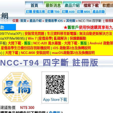
首頁
最新消息
產品介紹
檔案下載
軟體
訂購 星僑五術
訂購 T00
訂購 A00
訂購 M00
產品目錄
位置:
首頁
»
產品介紹
»
星僑易學 iOS
»
其他類
»
NCC-T94 四字斷
[ 檢視
協助
★
舊客戶
使用快速購買享有九
8/7/Vista/XP) |
安裝常見問題
|
生日資料移至新電腦
|
無法自動更新解決方法
ta/XP/Me/98/95)
|
Win 7 [星僑易學] 亂碼解決
|
保護鎖驅動
/平板)
大陸下載
-
舊版
|
NCC-A20 風水羅盤
-
大陸下載
-
舊版
|
Android 啟
|
星僑易學生日備份回存到新機說明
|
iOS 啟動第2台及換轉說明
) |
大陸下載
|
NCC-M00 安裝說明
|
macOS啟動第2台及換機說明
NCC-T94 四字斷 註冊版
App Store下載
建議售價
NT$ 300