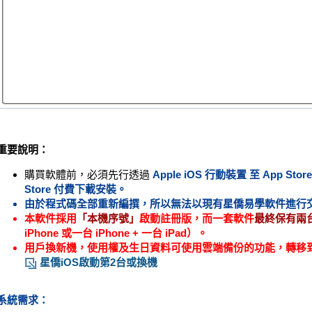
重要說明：
購買軟體前，必須先行透過
Apple iOS 行動裝置 至
App Store
Store
付費下載安裝。
由於程式碼全部重新編撰，所以無法以現有星僑易學軟件進行
本軟件採用
「本機序號」
啟動註冊版，而一套軟件
最終保有兩
iPhone 或一台 iPhone + 一台 iPad）。
用戶換新機，使用權及生日資料可使用雲端備份的功能，轉移
星僑iOS啟動第2台或換機
系統需求：