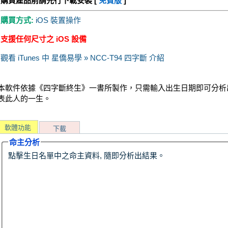
購買產品前請先行下載安裝 [
免費版
]
購買方式:
iOS 裝置操作
支援任何尺寸之 iOS 設備
觀看 iTunes 中 星僑易學 » NCC-T94 四字斷 介紹
本軟件依據《四字斷終生》一書所製作，只需輸入出生日期即可分析
表此人的一生。
軟體功能
下載
命主分析
點擊生日名單中之命主資料, 隨即分析出結果。