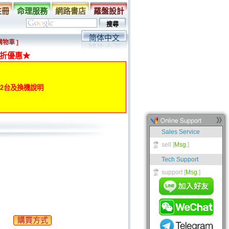
註冊
命理服務
網路書店
羅盤設計
简体中文
購物車 ]
折優惠★
動第2台及換機說明
購買方式