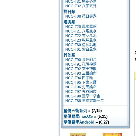
NCC-T31 梅花心易
NCC-T32 八字玄卦
擇日類
NCC-T08 擇日專家
堪輿類
NCC-T20 風水羅盤
NCC-T21 八宅風水
NCC-T22 玄空風水
NCC-T23 乾坤風水
NCC-T60 造葬點地
NCC-T61 紫白風水
其他類
NCC-T90 套件組合
NCC-T91 孔明神數
NCC-T92 文王神數
NCC-T93 三世論命
NCC-T94 四字斷
NCC-T95 卜命大師
NCC-T96 先天論命
NCC-T97 鬼谷論命
NCC-T98 達摩一掌金
NCC-T88 星僑雲端一年
星僑五術系列
» (7,15)
星僑易學macOS
» (6,25)
星僑易學Android
» (6,27)