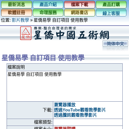
最新消息
產品介紹
檔案下載
產品訂購
軟體註冊
命理服務
網路書店
線上客服
位置:
影片教學
»
星僑易學 自訂項目 使用教學
简体中文
星僑易學 自訂項目 使用教學
檔案說明
星僑易學 自訂項目 使用教學
瀏覽器播放
下載:
透過YouTube觀看教學影片
透過騰訊觀看教學影片
檔案類型:
檔案大小:
瀏覽器閱讀