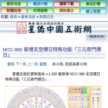
最新消息
產品介紹
檔案下載
產品訂購
軟體註冊
命理服務
網路書店
線上客服
位置:
首頁
»
最新消息
»
新聞公告
简体中文
NCC-980 新增玄空擇日特殊功能「三元奇門擇
日」
最新
下一則
上一則
最舊
共 8 則, 目前為第 6 則
星僑五術於更新版本 v.1.320 後新增 NCC-980 玄空擇日
特殊功能「三元奇門擇日」.