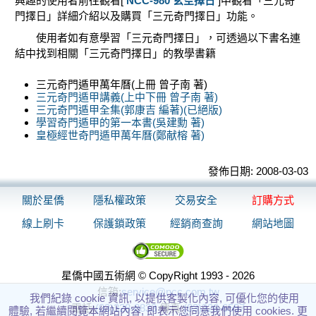
興趣的使用者前往觀看[
NCC-980 玄空擇日
]中觀看「三元奇
門擇日」詳細介紹以及購買「三元奇門擇日」功能。
使用者如有意學習「三元奇門擇日」，可透過以下書名連
結中找到相關「三元奇門擇日」的教學書籍
三元奇門遁甲萬年曆(上冊 曾子南 著)
三元奇門遁甲講義(上中下冊 曾子南 著)
三元奇門遁甲全集(郭康吉 編著)(已絕版)
學習奇門遁甲的第一本書(吳建勳 著)
皇極經世奇門遁甲萬年曆(鄭献榕 著)
發佈日期: 2008-03-03
關於星僑
隱私權政策
交易安全
訂購方式
線上刷卡
保護鎖政策
經銷商查詢
網站地圖
星僑中國五術網 © CopyRight 1993 - 2026
信箱:
service@ncc.com.tw
我們紀錄 cookie 資訊, 以提供客製化內容, 可優化您的使用
電話:
(03)328-8833
傳真:
(03)328-6557
體驗, 若繼續閱覽本網站內容, 即表示您同意我們使用 cookies. 更