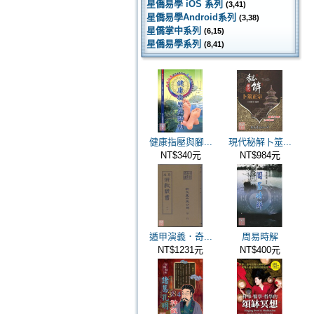
星僑易學 iOS 系列
(3,41)
星僑易學Android系列
(3,38)
星僑掌中系列
(6,15)
星僑易學系列
(8,41)
健康指壓與腳...
現代秘解卜筮...
NT$340元
NT$984元
遁甲演義．奇...
周易時解
NT$1231元
NT$400元