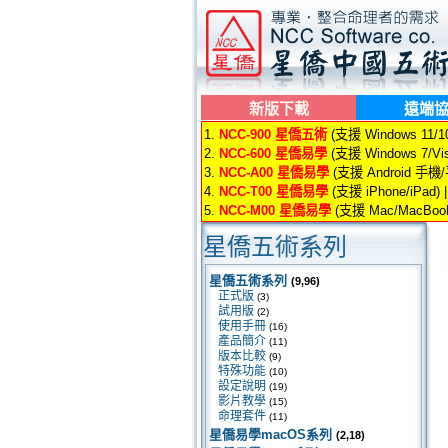
新版下載
遠端
1.
NCC-900 星僑五術
(支援 Windows 11/10/
2.
NCC-600 星僑易學
(支援 Windows 7/Vis
3.
NCC-A00 星僑易學
(支援 Android 手機
4.
NCC-T00 星僑易學
(支援 iPhone/iPad) 
5.
NCC-M00 星僑易學
(支援 Mac/MacBook
星僑五術系列
星僑五術系列
(9,96)
正式版
(3)
試用版
(2)
使用手冊
(16)
產品簡介
(11)
版本比較
(9)
特殊功能
(10)
設定說明
(19)
影片教學
(15)
命理套件
(11)
星僑易學macOS系列
(2,18)