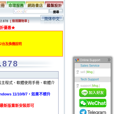
註冊
命理服務
網路書店
羅盤設計
简体中文
2.878
[ 檢視購物車 ]
折優惠★
動第2台及換機說明
.878
裝主程式、軟體使用手冊、軟體介
ows 11/10/8/7，如果不想升
下載最新版重新安裝即可