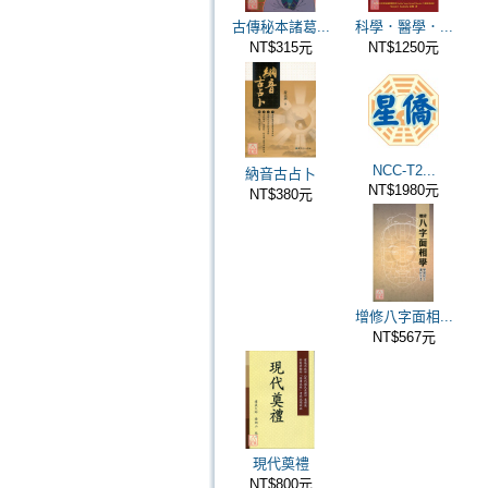
古傳秘本諸葛...
科學．醫學．...
NT$315元
NT$1250元
NCC-T2...
納音古占卜
NT$1980元
NT$380元
增修八字面相...
NT$567元
現代奠禮
NT$800元