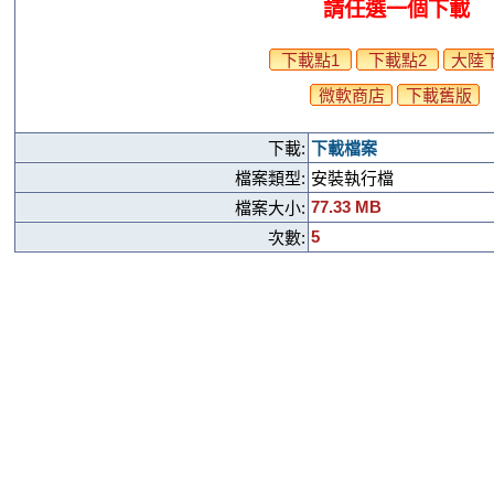
請任選一個下載
下載點1
下載點2
大陸
微軟商店
下載舊版
下載:
下載檔案
檔案類型:
安裝執行檔
77.33 MB
檔案大小:
5
次數: