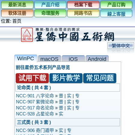
最新消息
产品介绍
档案下载
产品订购
软体注册
命理服务
网路书店
線上客服
位置:
首页
繁体中文
WinPC
macOS
iOS
Android
前往星侨五术系列产品导览
试用下载
影片教学
常见问题
论命类 ( 共 4 套 )
NCC-901 八字论命
»
普
|
实
|
专
NCC-907 紫微论命
»
普
|
实
|
专
NCC-917 命名论命
»
普
|
实
|
专
NCC-928 占星论命
»
实
三式类 ( 共 3 套 )
NCC-906 奇门遁甲
»
实
|
专