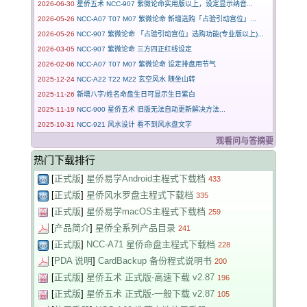
2026-06-30
星侨五术 NCC-907 紫微论命实用版以上，设定显示纳音...
2026-05-26
NCC-A07 T07 M07 紫微论命 新增选购「占验引动宫位」...
2026-05-26
NCC-907 紫微论命 「占验引动宫位」选购功能(专业版以上)...
2026-03-05
NCC-907 紫微论命 三方四正红线设定
2026-02-06
NCC-A07 T07 M07 紫微论命 设定排盘用节气
2025-12-24
NCC-A22 T22 M22 玄空风水 随坐山转
2025-11-26
新增八字/姓名命盘生日可显示生日紫白
2025-11-19
NCC-900 星侨五术 旧版无法自动更新解决方法...
2025-10-31
NCC-921 风水设计 看不到风水盘文字
观看问与答摘要
热门下载排行
[
正式版
]
星侨易学Android主程式下载档
433
[
正式版
]
星侨风水罗盘主程式下载档
335
[
正式版
]
星侨易学macOS主程式下载档
259
[
产品简介
]
星侨全系列产品目录
241
[
正式版
]
NCC-A71 星侨命盘主程式下载档
228
[
PDA 说明
]
CardBackup 备份程式说明书
200
[
正式版
]
星侨五术 正式版-高速下载 v2.87
196
[
正式版
]
星侨五术 正式版-一般下载 v2.87
105