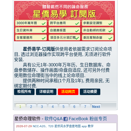
星侨易学-订阅版
供使用者依据需求订阅论命项
目, 透过浏览器操作实现跨平台使用, 无须进行软件
安装.
具有公元1年-3000年万年历、生日数据库、命
盘参数储存、操作画面/命盘自适应, 还可另外付费
使用数位命理街当中的线上论命项目.
提供两种时间承租(1个月及1年), 费用亲民, 无
绑定期付费.
检视所有
详细说明
活动网页
活动摘要
1
2
3
4
5
6
7
Next
星侨命理软件 -
软件Q&A
FaceBook 粉丝专页
2026-07-29
NCC-A20、T20 星侨风水罗盘套地图 app 教学