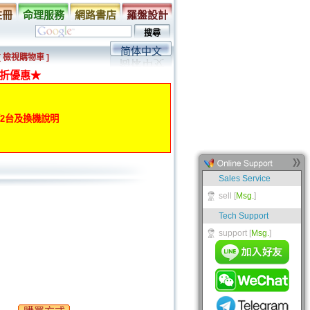
註冊
命理服務
網路書店
羅盤設計
简体中文
[ 檢視購物車 ]
折優惠★
動第2台及換機說明