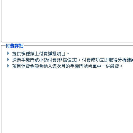
付費詳批
提供多種線上付費詳批項目。
透過手機門號小額付費(非儲值式)，付費成功立即取得分析結
項目消費金額會納入您次月的手機門號帳單中一併繳費。