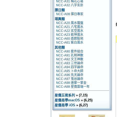
NCC-A31 梅花心易
NCC-A32 八字玄卦
擇日類
NCC-A08 擇日專家
堪輿類
NCC-A20 風水羅盤
NCC-A21 八宅風水
NCC-A22 玄空風水
NCC-A23 乾坤風水
NCC-A60 造葬點地
NCC-A61 紫白風水
其他類
NCC-A90 套件組合
NCC-A91 孔明神數
NCC-A92 文王神數
NCC-A93 三世論命
NCC-A94 四字論命
NCC-A95 卜命大師
NCC-A96 先天論命
NCC-A97 鬼谷論命
NCC-A98 達摩一掌金
NCC-A88 星僑雲端一年
星僑五術系列
» (7,15)
星僑易學macOS
» (6,25)
星僑易學 iOS
» (6,27)