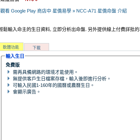
觀看 Google Play 商店中 星僑易學 » NCC-A71 星僑命盤 介紹
輕鬆輸入命主的生日資料, 立即分析出命盤. 另外提供線上付費詳批的
軟體功能
下載
輸入生日
免費版
需再具備網路的環境才能使用。
無提供客戶生日檔案存檔，輸入後即進行分析。
可輸入民國1-160年的國曆或農曆生日。
會顯示廣告。