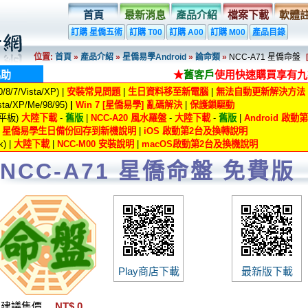
首頁
最新消息
產品介紹
檔案下載
軟體
訂購 星僑五術
訂購 T00
訂購 A00
訂購 M00
產品目錄
位置:
首頁
»
產品介紹
»
星僑易學Android
»
論命類
»
NCC-A71 星僑命盤
協助
★
舊客戶
使用快速購買享有九
8/7/Vista/XP) |
安裝常見問題
|
生日資料移至新電腦
|
無法自動更新解決方法
ta/XP/Me/98/95)
|
Win 7 [星僑易學] 亂碼解決
|
保護鎖驅動
/平板)
大陸下載
-
舊版
|
NCC-A20 風水羅盤
-
大陸下載
-
舊版
|
Android 啟
|
星僑易學生日備份回存到新機說明
|
iOS 啟動第2台及換轉說明
) |
大陸下載
|
NCC-M00 安裝說明
|
macOS啟動第2台及換機說明
NCC-A71 星僑命盤 免費版
Play商店下載
最新版下載
建議售價
NT$ 0