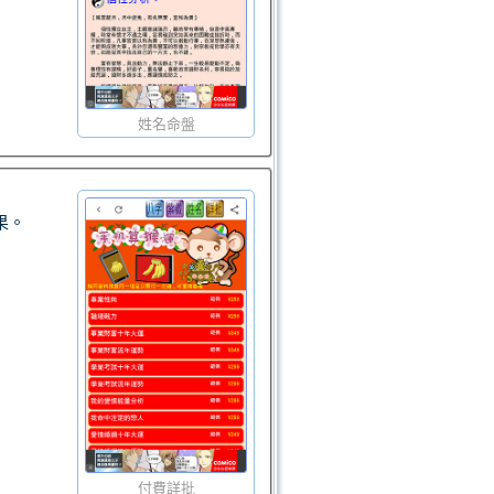
姓名命盤
果。
付費詳批