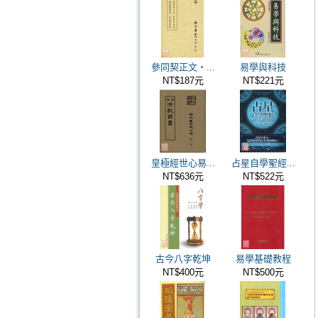
參同契正文‧...
易學與科技
NT$187元
NT$221元
皇極經世心易...
占星自學聖經...
NT$636元
NT$522元
古今八字乾坤
易學基礎教程
NT$400元
NT$500元