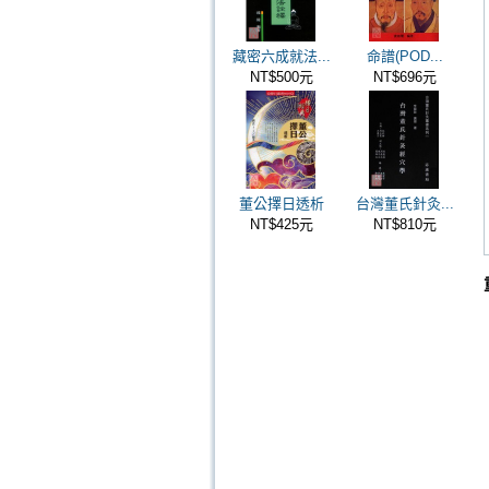
藏密六成就法...
命譜(POD...
NT$500元
NT$696元
董公擇日透析
台灣董氏針灸...
NT$425元
NT$810元