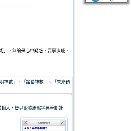
術」，無論是心中疑惑，要事決疑，
明神數」、「諸葛神數」、「未來預
、繁體輸入，皆以繁體康熙字典筆劃計