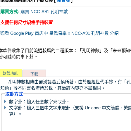
購買產品前請先行下載安裝 [
免費版
]
購買方式:
購買 NCC-A91 孔明神數
支援任何尺寸規格手持裝置
觀看 Google Play 商店中 星僑易學 » NCC-A91 孔明神數 介紹
本軟件收集了目前流通較廣的二種版本：「孔明神數」及「未來預知
皆可隨時問事卜卦。
軟體功能
下載
孔明神數相傳由蜀漢諸葛武侯所著，由於歷經世代手抄，有「孔
知術」等不同書名流傳於世，其籤詩內容亦不盡相同。
取卦方式
數字卦：輸入任意數字來取卦。
文字卦：輸入三個中文字來取卦（支援 Unicode 中文簡體
算）。