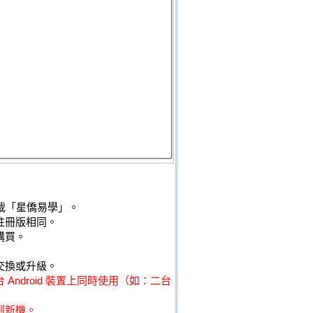
並下載「星僑易學」。
註冊版相同。
購買。
交換或升級。
ndroid 裝置上同時使用（如：二台
到新機。