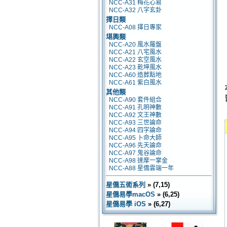
NCC-A31 梅花心易
NCC-A32 八字玄卦
擇日類
NCC-A08 擇日專家
堪輿類
NCC-A20 風水羅盤
NCC-A21 八宅風水
NCC-A22 玄空風水
NCC-A23 乾坤風水
NCC-A60 造葬點地
NCC-A61 紫白風水
其他類
NCC-A90 套件組合
NCC-A91 孔明神數
NCC-A92 文王神數
NCC-A93 三世論命
NCC-A94 四字論命
NCC-A95 卜命大師
NCC-A96 先天論命
NCC-A97 鬼谷論命
NCC-A98 達摩一掌金
NCC-A88 星僑雲端一年
星僑五術系列
» (7,15)
星僑易學macOS
» (6,25)
星僑易學 iOS
» (6,27)