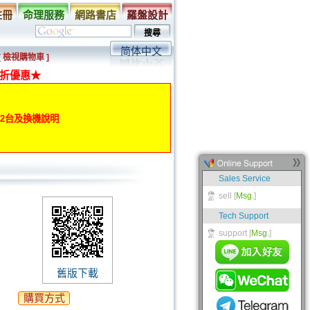
註冊
命理服務
網路書店
羅盤設計
简体中文
[ 檢視購物車 ]
折優惠★
動第2台及換機說明
舊版下載
購買方式