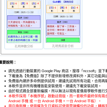
孔明馬前卦分析
孔明神數分析
重要說明：
請先透過行動裝置的 Google Play 商店，搜尋「nccsoft」
下載後為【免費版】除了不提供新增修改資料外，其它功能與
免費版內建許多命例提供試用，建議先試用所有功能，合用再
本軟件並非所有機種皆能安裝使用，建議先下載安裝試用。
由於程式碼全部重新編撰，所以無法以現有星僑易學軟件進行
本軟件採用「本機序號」啟動註冊版，而一套軟件最終保有兩台 A
Android 手機 或 一台 Android 手機 + 一台 Android 平板）。
用戶換新機，使用權及生日資料可使用雲端備份的功能，轉移