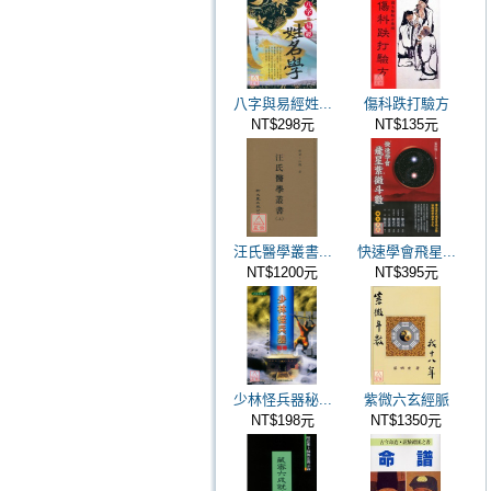
八字與易經姓...
傷科跌打驗方
NT$298元
NT$135元
汪氏醫學叢書...
快速學會飛星...
NT$1200元
NT$395元
少林怪兵器秘...
紫微六玄經脈
NT$198元
NT$1350元