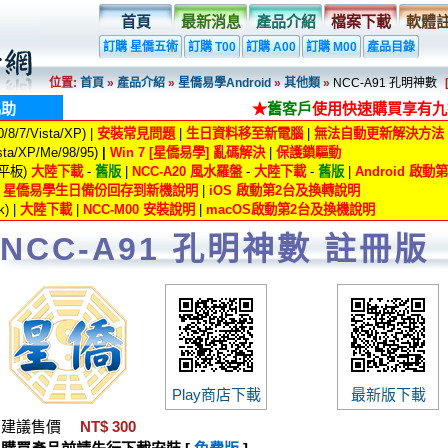
首頁
最新消息
產品介紹
檔案下載
軟體
訂購 星僑五術
訂購 T00
訂購 A00
訂購 M00
產品目錄
位置:
首頁
»
產品介紹
»
星僑易學Android
»
其他類
»
NCC-A91 孔明神數
協助
★
舊客戶
使用快速購買享有九
8/7/Vista/XP) |
安裝常見問題
|
生日資料移至新電腦
|
無法自動更新解決方法
ta/XP/Me/98/95)
|
Win 7 [星僑易學] 亂碼解決
|
保護鎖驅動
/平板)
大陸下載
-
舊版
|
NCC-A20 風水羅盤
-
大陸下載
-
舊版
|
Android 啟
|
星僑易學生日備份回存到新機說明
|
iOS 啟動第2台及換轉說明
) |
大陸下載
|
NCC-M00 安裝說明
|
macOS啟動第2台及換機說明
NCC-A91 孔明神數 註冊版
Play商店下載
最新版下載
建議售價
NT$ 300