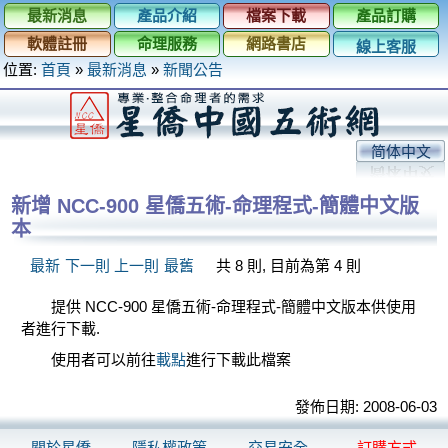
最新消息
產品介紹
檔案下載
產品訂購
軟體註冊
命理服務
網路書店
線上客服
位置:
首頁
»
最新消息
»
新聞公告
简体中文
新增 NCC-900 星僑五術-命理程式-簡體中文版
本
最新
下一則
上一則
最舊
共 8 則, 目前為第 4 則
提供 NCC-900 星僑五術-命理程式-簡體中文版本供使用
者進行下載.
使用者可以前往
載點
進行下載此檔案
發佈日期: 2008-06-03
關於星僑
隱私權政策
交易安全
訂購方式