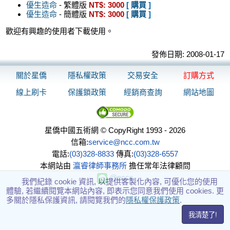
優生造命
- 繁體版
NT$: 3000
[
購買
]
優生造命
- 簡體版
NT$: 3000
[
購買
]
歡迎有興趣的使用者下載使用。
發佈日期: 2008-01-17
關於星僑
隱私權政策
交易安全
訂購方式
線上刷卡
保護鎖政策
經銷商查詢
網站地圖
星僑中國五術網 © CopyRight 1993 - 2026
信箱:
service@ncc.com.tw
電話:
(03)328-8833
傳真:
(03)328-6557
本網站由
瀛睿律師事務所
擔任常年法律顧問
@nccs
我們紀錄 cookie 資訊, 以提供客製化內容, 可優化您的使用
體驗, 若繼續閱覽本網站內容, 即表示您同意我們使用 cookies. 更
多關於隱私保護資訊, 請閱覽我們的
隱私權保護政策
.
我清楚了!