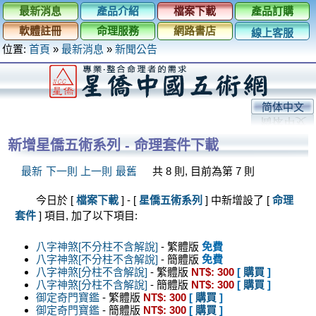
最新消息
產品介紹
檔案下載
產品訂購
軟體註冊
命理服務
網路書店
線上客服
位置:
首頁
»
最新消息
»
新聞公告
简体中文
新增星僑五術系列 - 命理套件下載
最新
下一則
上一則
最舊
共 8 則, 目前為第 7 則
今日於 [
檔案下載
] - [
星僑五術系列
] 中新增設了 [
命理
套件
] 項目, 加了以下項目:
八字神煞[不分柱不含解說]
- 繁體版
免費
八字神煞[不分柱不含解說]
- 簡體版
免費
八字神煞[分柱不含解說]
- 繁體版
NT$: 300
[
購買
]
八字神煞[分柱不含解說]
- 簡體版
NT$: 300
[
購買
]
御定奇門寶鑑
- 繁體版
NT$: 300
[
購買
]
御定奇門寶鑑
- 簡體版
NT$: 300
[
購買
]