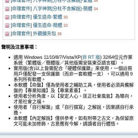
[
命理套件
]
八字神煞[分柱不含解說]-繁體
34
[
命理套件
]
八字神煞[分柱不含解說]-簡體
34
[
命理套件
]
優生造命-繁體
30
[
命理套件
]
優生造命-簡體
32
[
命理套件
]
外觀擴充包
38
聲明及注意事項：
適用 Windows 11/10/8/7/Vista/XP(
非 RT 版
) 32/64位元作業
系統（繁體版／簡體版／其他版需安裝東亞語言檔）。
實用版(含)以上皆需配合「硬體保護鎖」來使用，一個註冊
用戶僅配發一支保護鎖（而非一套軟體一支），可以通用９
系列所有軟體。
本軟體【命盤】僅為使用者之輔助工具，使用者必須具備解
盤的【專業知識】及【專業素養】。
使用者分析角度，以【安定人心、匡正社會風氣】為導向，
才是社會之福。
使用者「自行解盤」或「自行撰寫」之解說，因果請自行承
擔。
本軟體【內定解說】僅供參考，如有附帶之古文，為保留原
文可能未加修飾，古意應有今解，請讀者自行體悟。