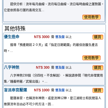
提供分析：流年每月曲線、流月每日曲線、流日每時曲線之運勢圖，
它是依照各行運的喜用交互...
使用教學
其他特殊
優生造命
NT$ 3000
購買
需
普及版
以上
搜尋「預產期前２０天」或「指定日期範圍」的最佳剖腹生產吉
時。...
使用教學
八字神煞
NT$ 300
購買
需
普及版
以上
八字神煞230個（分四柱，不含解說），解說請參閱『現代命理實用
集／鐘義明著／武陵出版』。...
盲派串宮壓運
NT$ 1000
購買
需
普及版
以上
壓運串宮，也稱流年神煞，或是流神12神，是江湖術士和民間盲人
推算流年吉凶必不可少的方法，因...