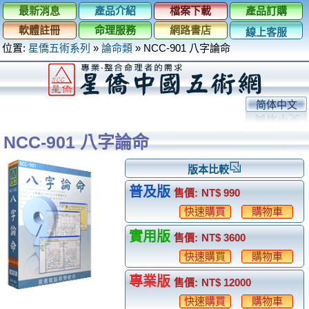
最新消息
產品介紹
檔案下載
產品訂購
軟體註冊
命理服務
網路書店
線上客服
位置:
星僑五術系列
»
論命類
»
NCC-901 八字論命
简体中文
NCC-901 八字論命
版本比較
普及版
售價:
NT$ 990
快速購買
購物車
實用版
售價:
NT$ 3600
快速購買
購物車
專業版
售價:
NT$ 12000
快速購買
購物車