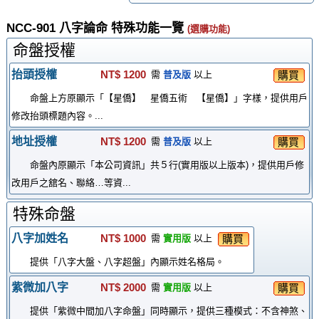
NCC-901 八字論命 特殊功能一覽
(選購功能)
命盤授權
抬頭授權
NT$ 1200
購買
需
普及版
以上
命盤上方原顯示「【星僑】 星僑五術 【星僑】」字樣，提供用戶
修改抬頭標題內容。...
地址授權
NT$ 1200
購買
需
普及版
以上
命盤內原顯示「本公司資訊」共５行(實用版以上版本)，提供用戶修
改用戶之舘名、聯絡…等資...
特殊命盤
八字加姓名
NT$ 1000
購買
需
實用版
以上
提供「八字大盤、八字超盤」內顯示姓名格局。
紫微加八字
NT$ 2000
購買
需
實用版
以上
提供「紫微中間加八字命盤」同時顯示，提供三種模式：不含神煞、