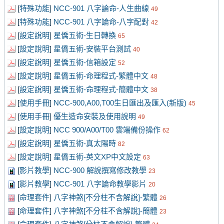
[
特殊功能
]
NCC-901 八字論命-人生曲線
49
[
特殊功能
]
NCC-901 八字論命-八字配對
42
[
設定說明
]
星僑五術-生日轉換
65
[
設定說明
]
星僑五術-安裝平台測試
40
[
設定說明
]
星僑五術-信箱設定
52
[
設定說明
]
星僑五術-命理程式-繁體中文
48
[
設定說明
]
星僑五術-命理程式-簡體中文
38
[
使用手冊
]
NCC-900,A00,T00生日匯出及匯入(新版)
45
[
使用手冊
]
優生造命安裝及使用說明
49
[
設定說明
]
NCC 900/A00/T00 雲端備份操作
62
[
設定說明
]
星僑五術-真太陽時
82
[
設定說明
]
星僑五術-英文XP中文設定
63
[
影片教學
]
NCC-900 解說撰寫修改教學
23
[
影片教學
]
NCC-901 八字論命教學影片
20
[
命理套件
]
八字神煞[不分柱不含解說]-繁體
26
[
命理套件
]
八字神煞[不分柱不含解說]-簡體
23