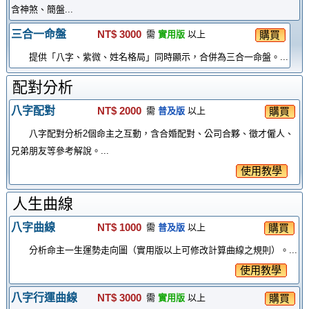
含神煞、簡盤...
三合一命盤
NT$ 3000
購買
需
實用版
以上
提供「八字、紫微、姓名格局」同時顯示，合併為三合一命盤。...
配對分析
八字配對
NT$ 2000
購買
需
普及版
以上
八字配對分析2個命主之互動，含合婚配對、公司合夥、徵才僱人、
兄弟朋友等參考解說。...
使用教學
人生曲線
八字曲線
NT$ 1000
購買
需
普及版
以上
分析命主一生運勢走向圖（實用版以上可修改計算曲線之規則）。...
使用教學
八字行運曲線
NT$ 3000
購買
需
實用版
以上