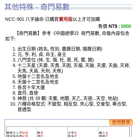
其他特殊 - 奇門易數
NCC-901 八字論命 已購買
實用版
以上才可加購
售價
NT$ :
5000
【奇門易數】參考《中國絕學2》奇門易數, 命盤內容包含
如下:
出生日期 (姓名, 性別, 農曆日期, 陽曆日期)
元, 亨, 利, 貞, 命主, 身主
八門宮位 (休, 生, 傷, 杜, 景, 死, 驚, 開)
十二天星 (天壽, 天貴, 天困, 天福, 天破, 天慮, 天曲, 天祿,
天馬, 天昌, 天刑, 天秩)
地盤十二宮名及地支
天盤十二宮名及地支
各宮十年大運
直符, 直使
神煞 (共 39 顆: 天衢, 地閣, 天乙, 天德...天空, 地劫)
六種命格型式: 不變型, 相反型, 夾心型, 交會型, 專合型,
普通型
使用教學