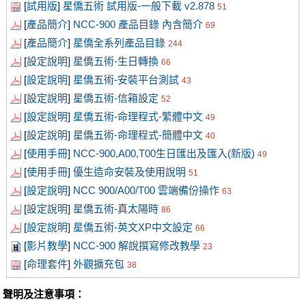
[
試用版
]
星僑五術 試用版-一般下載 v2.878
51
[
產品簡介
]
NCC-900 產品目錄 內含簡介
69
[
產品簡介
]
星僑全系列產品目錄
244
[
設定說明
]
星僑五術-生日轉換
66
[
設定說明
]
星僑五術-安裝平台測試
43
[
設定說明
]
星僑五術-信箱設定
52
[
設定說明
]
星僑五術-命理程式-繁體中文
49
[
設定說明
]
星僑五術-命理程式-簡體中文
40
[
使用手冊
]
NCC-900,A00,T00生日匯出及匯入(新版)
49
[
使用手冊
]
優生造命安裝及使用說明
51
[
設定說明
]
NCC 900/A00/T00 雲端備份操作
63
[
設定說明
]
星僑五術-真太陽時
86
[
設定說明
]
星僑五術-英文XP中文設定
66
[
影片教學
]
NCC-900 解說撰寫修改教學
23
[
命理套件
]
外觀擴充包
38
聲明及注意事項：