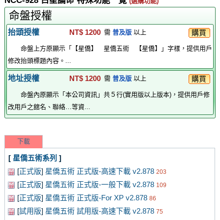
NCC-928 占星論命 特殊功能一覽
(選購功能)
命盤授權
抬頭授權
NT$ 1200
購買
需
普及版
以上
命盤上方原顯示「【星僑】 星僑五術 【星僑】」字樣，提供用戶
修改抬頭標題內容。...
地址授權
NT$ 1200
購買
需
普及版
以上
命盤內原顯示「本公司資訊」共５行(實用版以上版本)，提供用戶修
改用戶之舘名、聯絡…等資...
下載
[
星僑五術系列
]
[
正式版
]
星僑五術 正式版-高速下載 v2.878
203
[
正式版
]
星僑五術 正式版-一般下載 v2.878
109
[
正式版
]
星僑五術 正式版-For XP v2.878
86
[
試用版
]
星僑五術 試用版-高速下載 v2.878
75