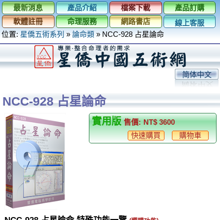
最新消息
產品介紹
檔案下載
產品訂購
軟體註冊
命理服務
網路書店
線上客服
位置:
星僑五術系列
»
論命類
»
NCC-928 占星論命
简体中文
NCC-928 占星論命
實用版
售價:
NT$ 3600
快速購買
購物車