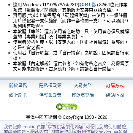
適用 Windows 11/10/8/7/Vista/XP(
非 RT 版
) 32/64位元作業
系統（繁體版／簡體版／其他版需安裝東亞語言檔）。
實用版(含)以上皆需配合「硬體保護鎖」來使用，一個註冊
用戶僅配發一支保護鎖（而非一套軟體一支），可以通用９
系列所有軟體。
本軟體【命盤】僅為使用者之輔助工具，使用者必須具備解
盤的【專業知識】及【專業素養】。
使用者分析角度，以【安定人心、匡正社會風氣】為導向，
才是社會之福。
使用者「自行解盤」或「自行撰寫」之解說，因果請自行承
擔。
本軟體【內定解說】僅供參考，如有附帶之古文，為保留原
文可能未加修飾，古意應有今解，請讀者自行體悟。
關於星僑
隱私權政策
交易安全
訂購方式
線上刷卡
保護鎖政策
經銷商查詢
網站地圖
星僑中國五術網 © CopyRight 1993 - 2026
信箱:
service@ncc.com.tw
我們紀錄 cookie 資訊, 以提供客製化內容, 可優化您的使用體驗,
電話:
(03)328-8833
傳真:
(03)328-6557
若繼續閱覽本網站內容, 即表示您同意我們使用 cookies. 更多關