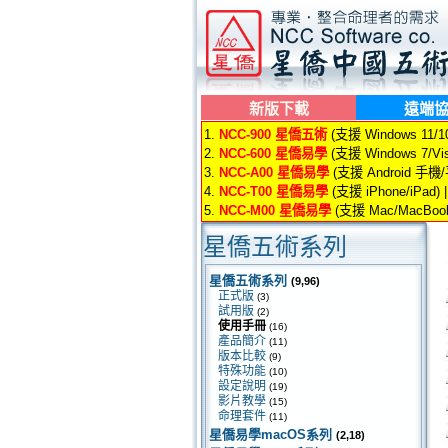
新版下載
遠端
1.
NCC-900 星僑五術
(支援 Windows 11/10/
2.
NCC-600 星僑易學
(支援 Windows 7/Vis
3.
NCC-A00 星僑易學
(支援 Android 手機
4.
NCC-T00 星僑易學
(支援 iPhone/iPad) 
5.
NCC-M00 星僑易學
(支援 Mac/MacBook
星僑五術系列
星僑五術系列
(9,96)
正式版
(3)
試用版
(2)
使用手冊
(16)
產品簡介
(11)
版本比較
(9)
特殊功能
(10)
設定說明
(19)
影片教學
(15)
命理套件
(11)
星僑易學macOS系列
(2,18)