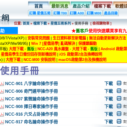
首頁
最新消息
產品介紹
檔案下載
軟體
訂購 星僑五術
訂購 T00
訂購 A00
訂購 M00
產品目錄
位置:
首頁
»
檔案下載
»
星僑五術系列
»
使用手冊
[ 檢視購物車 ]
協助
★
舊客戶
使用快速購買享有九
8/7/Vista/XP) |
安裝常見問題
|
生日資料移至新電腦
|
無法自動更新解決方法
ta/XP/Me/98/95)
|
Win 7 [星僑易學] 亂碼解決
|
保護鎖驅動
/平板)
大陸下載
-
舊版
|
NCC-A20 風水羅盤
-
大陸下載
-
舊版
|
Android 啟
|
星僑易學生日備份回存到新機說明
|
iOS 啟動第2台及換轉說明
) |
大陸下載
|
NCC-M00 安裝說明
|
macOS啟動第2台及換機說明
使用手冊
NCC-901 八字論命操作手冊
下載
次
NCC-906 奇門遁甲操作手冊
下載
次
NCC-907 紫微論命操作手冊
下載
次
NCC-908 擇日專家操作手冊
下載
次
NCC-916 六爻占卦操作手冊
下載
次
NCC-917 命名論命操作手冊
下載
次