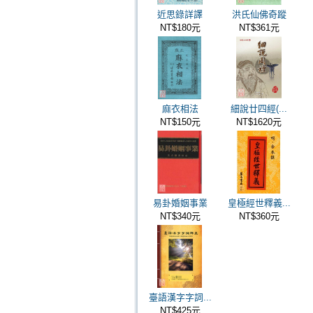
近思錄詳譯
洪氏仙佛奇蹤
NT$180元
NT$361元
麻衣相法
細說廿四經(...
NT$150元
NT$1620元
易卦婚姻事業
皇極經世釋義...
NT$340元
NT$360元
臺語漢字字詞...
NT$425元