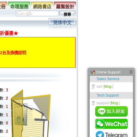
註冊
命理服務
網路書店
羅盤設計
简体中文
折優惠★
動第2台及換機說明
數:
3
數:
2
數:
1
數:
1
數:
0
數:
2