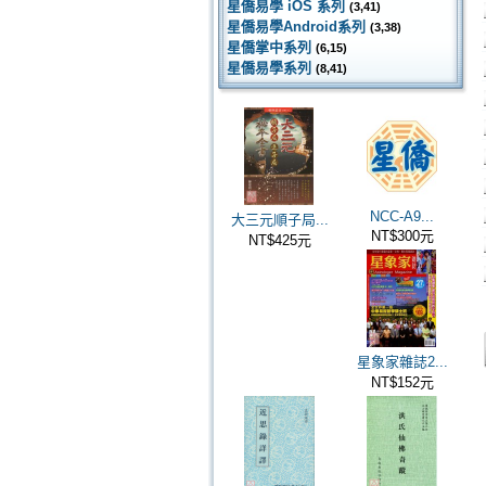
星僑易學 iOS 系列
(3,41)
星僑易學Android系列
(3,38)
星僑掌中系列
(6,15)
星僑易學系列
(8,41)
NCC-A9...
大三元順子局...
NT$300元
NT$425元
星象家雜誌2...
NT$152元