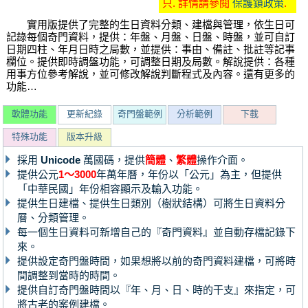
只. 詳情請參閱
保護鎖政策
.
實用版提供了完整的生日資料分類、建檔與管理，依生日可
記錄每個奇門資料，提供：年盤、月盤、日盤、時盤，並可自訂
日期四柱、年月日時之局數，並提供：事由、備註、批註等記事
欄位。提供即時調盤功能，可調整日期及局數。解說提供：各種
用事方位參考解說，並可修改解說判斷程式及內容。還有更多的
功能…
軟體功能
更新紀錄
奇門盤範例
分析範例
下載
特殊功能
版本升級
採用
Unicode
萬國碼，提供
簡體
、
繁體
操作介面。
提供公元
1～3000
年萬年曆，年份以「公元」為主，但提供
「中華民國」年份相容顯示及輸入功能。
提供生日建檔、提供生日類別（樹狀結構）可將生日資料分
層、分類管理。
每一個生日資料可新增自己的『奇門資料』並自動存檔記錄下
來。
提供設定奇門盤時間，如果想將以前的奇門資料建檔，可將時
間調整到當時的時間。
提供自訂奇門盤時間以『年、月、日、時的干支』來指定，可
將古老的案例建檔。