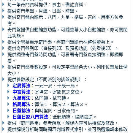
每一筆奇門資料提供：事由、備註資料。
提供奇門年盤、月盤、日盤、時盤。
提供奇門盤內顯示：八門、九星、格局、吉凶、用事方位參
考。
奇門盤提供自動縮放功能，可隨螢幕大小自動縮放，亦可關閉
此功能。
提供全螢幕顯示奇門盤，將奇門盤顯示在整個螢幕上。
提供奇門盤列印（直接列印）及預視功能（先看後印）。
提供調整奇門盤時間功能，可看著奇門盤直接調整，即調即
看。
提供奇門盤參數設定，可設定字型顏色大小、列印位置及比例
大小。
提供參數設定（不同派別的排盤規則）：
定局算法
：一元一局、十辰一局。
中宮算法
：寄坤宮、寄節氣之宮位。
九星算法
：依門轉、依宮轉。
格局算法
：算法１、算法２、算法３。
日盤排法
：與時盤同、日家奇門。
日盤日家八門算法
：全部順排、陽順陰逆。
提供『奇門遁甲』參考解說，解說內容可供撰寫及修改。
提供解說分析時同時顯示判斷程式索引，並可點選編輯來修改