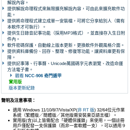
解說內容。
提供解說命理程式來無限擴充解說內容，可由此來擴充軟件功
能。
提供將命理程式建立成單一安裝檔，可將它分享給別人（需有
本軟件才可執行）。
提供生日錄音記事功能（採用MP3格式），並直接存入生日附
件內。
軟件密碼保護，自動線上版本更新，更換軟件外觀風格介面。
提供資料庫備份、回存、整理、修復等功能，讓資料庫更有保
障。
提供記事簿、行事曆、Unicode萬國碼字元表瀏覽、改造命運
方法電子書。
觀看
NCC-906 奇門遁甲
實用版
版本更新紀錄
聲明及注意事項：
適用 Windows 11/10/8/7/Vista/XP(
非 RT 版
) 32/64位元作業
系統（繁體版／簡體版／其他版需安裝東亞語言檔）。
實用版(含)以上皆需配合「硬體保護鎖」來使用，一個註冊
用戶僅配發一支保護鎖（而非一套軟體一支），可以通用９