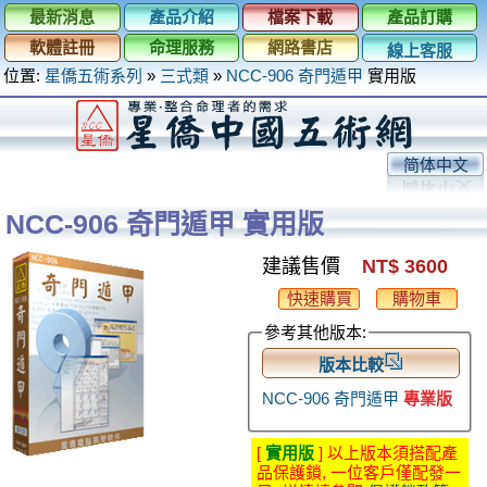
最新消息
產品介紹
檔案下載
產品訂購
軟體註冊
命理服務
網路書店
線上客服
位置:
星僑五術系列
»
三式類
»
NCC-906 奇門遁甲
實用版
简体中文
NCC-906 奇門遁甲 實用版
建議售價
NT$ 3600
快速購買
購物車
參考其他版本:
版本比較
NCC-906 奇門遁甲
專業版
[
實用版
] 以上版本須搭配產
品保護鎖, 一位客戶僅配發一