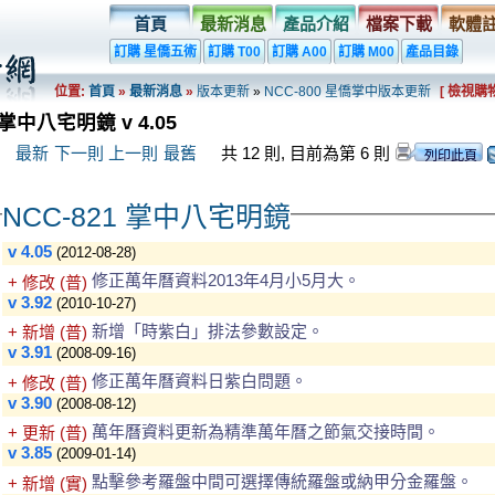
首頁
最新消息
產品介紹
檔案下載
軟體
訂購 星僑五術
訂購 T00
訂購 A00
訂購 M00
產品目錄
位置:
首頁
»
最新消息
»
版本更新
»
NCC-800 星僑掌中版本更新
[ 檢視購物
掌中八宅明鏡 v 4.05
最新
下一則
上一則
最舊
共 12 則, 目前為第 6 則
NCC-821 掌中八宅明鏡
v 4.05
(2012-08-28)
修正萬年曆資料2013年4月小5月大。
+ 修改 (普)
v 3.92
(2010-10-27)
新增「時紫白」排法參數設定。
+ 新增 (普)
v 3.91
(2008-09-16)
修正萬年曆資料日紫白問題。
+ 修改 (普)
v 3.90
(2008-08-12)
萬年曆資料更新為精準萬年曆之節氣交接時間。
+ 更新 (普)
v 3.85
(2009-01-14)
點擊參考羅盤中間可選擇傳統羅盤或納甲分金羅盤。
+ 新增 (實)