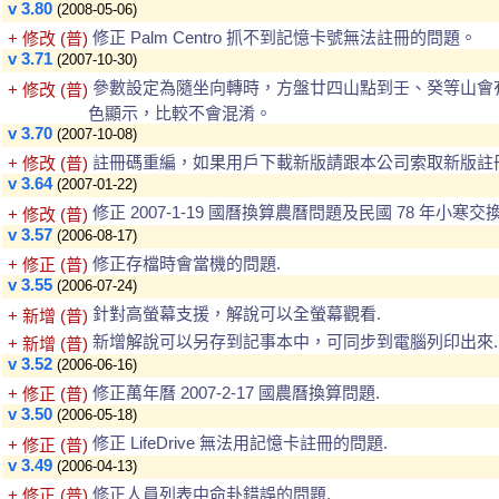
v 3.80
(2008-05-06)
修正 Palm Centro 抓不到記憶卡號無法註冊的問題。
+ 修改 (普)
v 3.71
(2007-10-30)
參數設定為隨坐向轉時，方盤廿四山點到壬、癸等山會
+ 修改 (普)
色顯示，比較不會混淆。
v 3.70
(2007-10-08)
註冊碼重編，如果用戶下載新版請跟本公司索取新版註
+ 修改 (普)
v 3.64
(2007-01-22)
修正 2007-1-19 國曆換算農曆問題及民國 78 年小寒交換
+ 修改 (普)
v 3.57
(2006-08-17)
修正存檔時會當機的問題.
+ 修正 (普)
v 3.55
(2006-07-24)
針對高螢幕支援，解說可以全螢幕觀看.
+ 新增 (普)
新增解說可以另存到記事本中，可同步到電腦列印出來.
+ 新增 (普)
v 3.52
(2006-06-16)
修正萬年曆 2007-2-17 國農曆換算問題.
+ 修正 (普)
v 3.50
(2006-05-18)
修正 LifeDrive 無法用記憶卡註冊的問題.
+ 修正 (普)
v 3.49
(2006-04-13)
修正人員列表中命卦錯誤的問題.
+ 修正 (普)