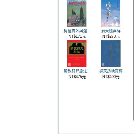
房屋吉凶與運...
滴天髓真解
NT$171元
NT$270元
萬教符咒施法...
通天透地真經
NT$475元
NT$400元