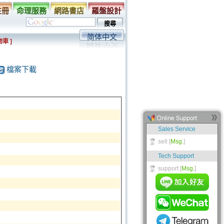
註冊
命理服務
網路書店
羅盤設計
简体中文
車 ]
檔案下載