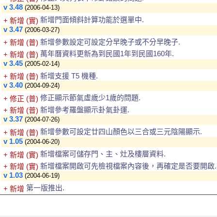
v 3.48
(2006-04-13)
新增門面傾斜計算功能於選單中.
+ 新增 (實)
v 3.47
(2006-03-27)
新增參數設定可設定分早晚子或不分早晚子.
+ 新增 (普)
萬年曆資料更新為到民國1年到民國160年.
+ 新增 (普)
v 3.45
(2005-02-14)
新增支援 T5 機種.
+ 新增 (普)
v 3.40
(2004-09-24)
修正顯示節氣虛歲少1歲的問題.
+ 修正 (普)
新增參考羅盤顯示卦氣卦運.
+ 新增 (普)
v 3.37
(2004-07-26)
新增參數可設定廿四山顏色以三合或三元陰陽顯示.
+ 新增 (普)
v 1.05
(2004-06-20)
新增檔案可儲存門、主、灶及樓層資料.
+ 新增 (實)
新增檔案開啟可先檢視檔案內容後，再確定是否要開啟.
+ 新增 (實)
v 1.03
(2004-06-19)
第一版推出.
+ 新增