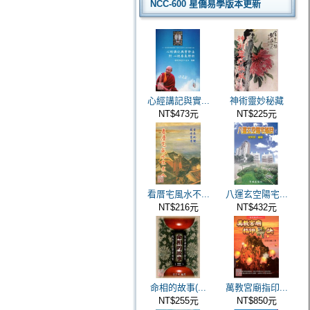
NCC-600 星僑易學版本更新
心經講記與實...
神術靈妙秘藏
NT$473元
NT$225元
看厝宅風水不...
八運玄空陽宅...
NT$216元
NT$432元
命相的故事(...
萬教宮廟指印...
NT$255元
NT$850元