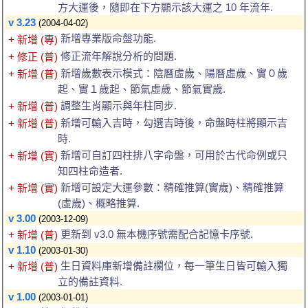
方大運後，隨即在下方顯示該大運之 10 年流年.
v 3.23
(2004-04-02)
新增專業版命盤功能.
+ 新增 (專)
修正流年解說分析的問題.
+ 修正 (普)
新增歲數表示模式：陰曆虛歲、陽曆虛歲、實０歲
+ 新增 (普)
起、實１歲起、節氣虛歲、節氣實歲.
調整生肖顯示與年柱同步.
+ 新增 (普)
新增可輸入吉時，勾選吉時後，命盤時柱將顯示吉
+ 新增 (普)
時.
新增可自訂四柱排八字命盤，可用於古代命例或只
+ 新增 (實)
知四柱命造者.
新增可設定大運參數：精確推算(實歲)、精確推算
+ 新增 (實)
(虛歲)、概略推算.
v 3.00
(2003-12-09)
更新到 v3.0 無本機序號需配合記憶卡序號.
+ 新增 (普)
v 1.10
(2003-01-30)
生日資料庫新增備註欄位，每一筆生日皆可輸入獨
+ 新增 (普)
立的備註資料.
v 1.00
(2003-01-01)