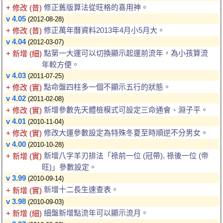
修正舊版算法從旺格的喜用神。
+ 修改 (普)
v 4.05
(2012-08-28)
修正萬年曆資料2013年4月小5月大。
+ 修改 (普)
v 4.04
(2012-03-07)
點第一大運可以切換顯示起運前流年，為小孩算流
+ 新增 (細)
年較方便。
v 4.03
(2011-07-25)
點命盤四柱多一個不顯示五行的狀態。
+ 修改 (實)
v 4.02
(2011-02-08)
新增參數先天體檢模式可設定三命通會、淵子平。
+ 修改 (實)
v 4.01
(2010-11-04)
修改大運參數設定為特殊冬夏至時順逆不分男女。
+ 修改 (實)
v 4.00
(2010-10-28)
新增八字羊刃排法「祿前一位 (冠帶), 祿後一位 (帝
+ 新增 (實)
旺)」參數設定。
v 3.99
(2010-09-14)
新增十二長生速查表。
+ 新增 (實)
v 3.98
(2010-09-03)
細盤新增點流年可以顯示流月。
+ 新增 (細)