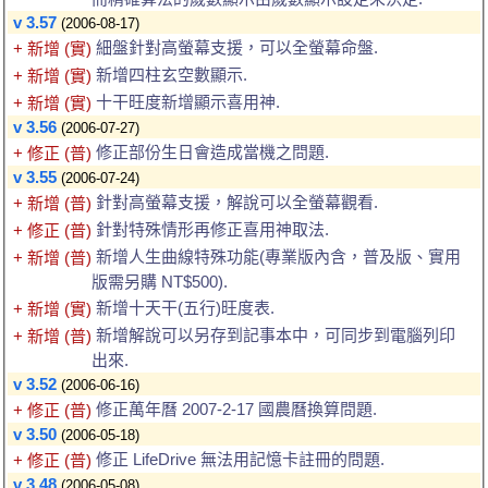
v 3.57
(2006-08-17)
細盤針對高螢幕支援，可以全螢幕命盤.
+ 新增 (實)
新增四柱玄空數顯示.
+ 新增 (實)
十干旺度新增顯示喜用神.
+ 新增 (實)
v 3.56
(2006-07-27)
修正部份生日會造成當機之問題.
+ 修正 (普)
v 3.55
(2006-07-24)
針對高螢幕支援，解說可以全螢幕觀看.
+ 新增 (普)
針對特殊情形再修正喜用神取法.
+ 修正 (普)
新增人生曲線特殊功能(專業版內含，普及版、實用
+ 新增 (普)
版需另購 NT$500).
新增十天干(五行)旺度表.
+ 新增 (實)
新增解說可以另存到記事本中，可同步到電腦列印
+ 新增 (普)
出來.
v 3.52
(2006-06-16)
修正萬年曆 2007-2-17 國農曆換算問題.
+ 修正 (普)
v 3.50
(2006-05-18)
修正 LifeDrive 無法用記憶卡註冊的問題.
+ 修正 (普)
v 3.48
(2006-05-08)