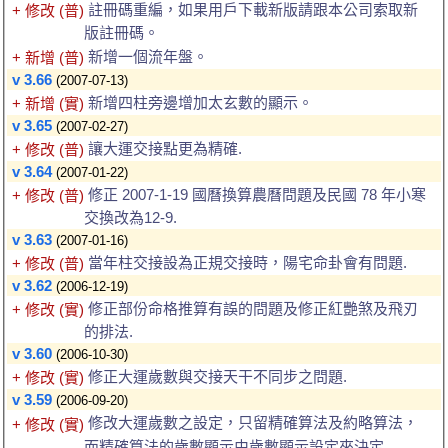
註冊碼重編，如果用戶下載新版請跟本公司索取新
+ 修改 (普)
版註冊碼。
新增一個流年盤。
+ 新增 (普)
v 3.66
(2007-07-13)
新增四柱旁邊增加太玄數的顯示。
+ 新增 (實)
v 3.65
(2007-02-27)
讓大運交接點更為精確.
+ 修改 (普)
v 3.64
(2007-01-22)
修正 2007-1-19 國曆換算農曆問題及民國 78 年小寒
+ 修改 (普)
交換改為12-9.
v 3.63
(2007-01-16)
當年柱交接設為正規交接時，陽宅命卦會有問題.
+ 修改 (普)
v 3.62
(2006-12-19)
修正部份命格推算有誤的問題及修正紅艷煞及飛刃
+ 修改 (實)
的排法.
v 3.60
(2006-10-30)
修正大運歲數與交接天干不同步之問題.
+ 修改 (實)
v 3.59
(2006-09-20)
修改大運歲數之設定，只留精確算法及約略算法，
+ 修改 (實)
而精確算法的歲數顯示由歲數顯示設定來決定.