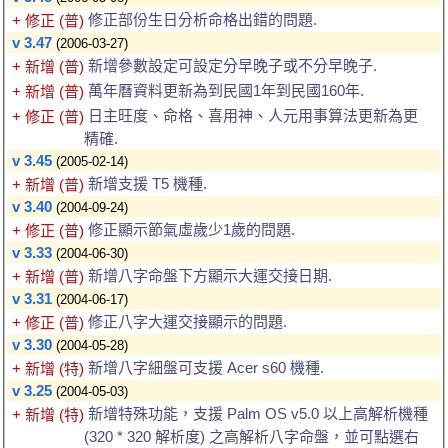
修正部份生日分析命格出錯的問題.
+ 修正 (普)
v 3.47
(2006-03-27)
新增參數設定可設定分早晚子或不分早晚子.
+ 新增 (普)
萬年曆資料更新為到民國1年到民國160年.
+ 新增 (普)
日主旺度、命格、喜用神、人元用事算法更新為更
+ 修正 (普)
精確.
v 3.45
(2005-02-14)
新增支援 T5 機種.
+ 新增 (普)
v 3.40
(2004-09-24)
修正顯示節氣虛歲少1歲的問題.
+ 修正 (普)
v 3.33
(2004-06-30)
新增八字命盤下方顯示大運交接日期.
+ 新增 (普)
v 3.31
(2004-06-17)
修正八字大運交接顯示的問題.
+ 修正 (普)
v 3.30
(2004-05-28)
新增八字細盤可支援 Acer s60 機種.
+ 新增 (特)
v 3.25
(2004-05-03)
新增特殊功能，支援 Palm OS v5.0 以上高解析機種
+ 新增 (特)
(320 * 320 解析度) 之高解析八字命盤，並可點選右