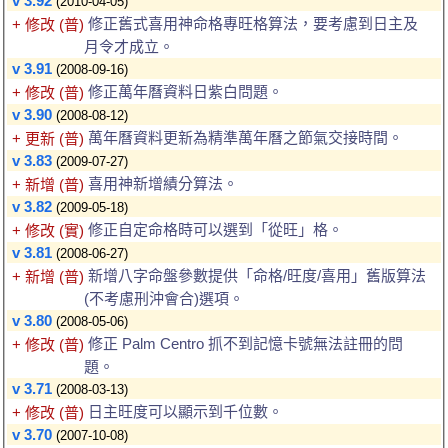
v 3.92
(2010-04-05)
修正舊式喜用神命格專旺格算法，要考慮到日主及
+ 修改 (普)
月令才成立。
v 3.91
(2008-09-16)
修正萬年曆資料日紫白問題。
+ 修改 (普)
v 3.90
(2008-08-12)
萬年曆資料更新為精準萬年曆之節氣交接時間。
+ 更新 (普)
v 3.83
(2009-07-27)
喜用神新增績分算法。
+ 新增 (普)
v 3.82
(2009-05-18)
修正自定命格時可以選到「從旺」格。
+ 修改 (實)
v 3.81
(2008-06-27)
新增八字命盤參數提供「命格/旺度/喜用」舊版算法
+ 新增 (普)
(不考慮刑沖會合)選項。
v 3.80
(2008-05-06)
修正 Palm Centro 抓不到記憶卡號無法註冊的問
+ 修改 (普)
題。
v 3.71
(2008-03-13)
日主旺度可以顯示到千位數。
+ 修改 (普)
v 3.70
(2007-10-08)