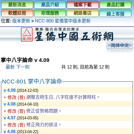
最新消息
產品介紹
檔案下載
產品訂購
軟體註冊
命理服務
網路書店
線上客服
位置:
版本更新
»
NCC-800 星僑掌中版本更新
简体中文
掌中八字論命 v 4.09
最新
下一則
共 12 則, 目前為第 12 則
NCC-801 掌中八字論命
v 4.09
(2014-12-03)
調整吉時生日, 八字旺度不計算時柱。
+ 修改 (普)
v 4.08
(2014-04-10)
修正從勢格問題。
+ 修改 (普)
v 4.07
(2014-03-05)
修正飛刃的排法。
+ 修改 (普)
v 4.06
(2013-04-22)