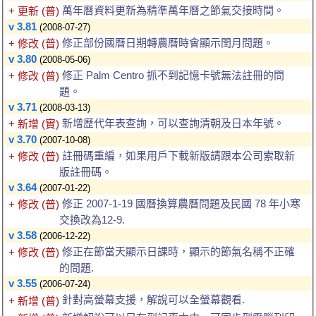
萬年曆資料更新為精準萬年曆之節氣交接時間。
+ 更新 (普)
v 3.81
(2008-07-27)
修正部份國曆日期轉農曆時會顯示閏月問題。
+ 修改 (普)
v 3.80
(2008-05-06)
修正 Palm Centro 抓不到記憶卡號無法註冊的問
+ 修改 (普)
題。
v 3.71
(2008-03-13)
新增歷代年表查詢，可以查詢清朝及日本年號。
+ 新增 (實)
v 3.70
(2007-10-08)
註冊碼重編，如果用戶下載新版請跟本公司索取新
+ 修改 (普)
版註冊碼。
v 3.64
(2007-01-22)
修正 2007-1-19 國曆換算農曆問題及民國 78 年小寒
+ 修改 (普)
交換改為12-9.
v 3.58
(2006-12-22)
修正在節當天顯示日課時，顯示的節氣名稱不正確
+ 修改 (普)
的問題.
v 3.55
(2006-07-24)
針對高螢幕支援，解說可以全螢幕觀看.
+ 新增 (普)