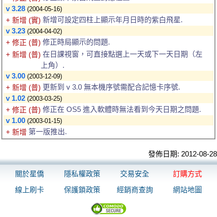
v 3.28
(2004-05-16)
新增可設定四柱上顯示年月日時的紫白飛星.
+ 新增 (實)
v 3.23
(2004-04-02)
修正時局顯示的問題.
+ 修正 (普)
在日課視窗，可直接點選上一天或下一天日期（左
+ 新增 (普)
上角）.
v 3.00
(2003-12-09)
更新到 v 3.0 無本機序號需配合記憶卡序號.
+ 新增 (普)
v 1.02
(2003-03-25)
修正在 OS5 進入軟體時無法看到今天日期之問題.
+ 修正 (普)
v 1.00
(2003-01-15)
第一版推出.
+ 新增
發佈日期: 2012-08-28
關於星僑
隱私權政策
交易安全
訂購方式
線上刷卡
保護鎖政策
經銷商查詢
網站地圖