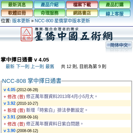
最新消息
產品介紹
檔案下載
產品訂購
軟體註冊
命理服務
網路書店
線上客服
位置:
版本更新
»
NCC-800 星僑掌中版本更新
简体中文
掌中擇日通書 v 4.05
最新
下一則
上一則
最舊
共 12 則, 目前為第 9 則
NCC-808 掌中擇日通書
v 4.05
(2012-08-28)
修正萬年曆資料2013年4月小5月大。
+ 修改 (普)
v 3.92
(2010-10-27)
新增「時紫白」排法參數設定。
+ 新增 (普)
v 3.91
(2008-09-16)
修正萬年曆資料日紫白問題。
+ 修改 (普)
v 3.90
(2008-08-12)