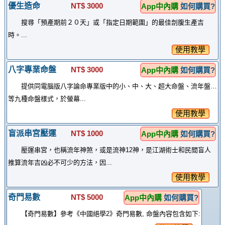
優生造命
NT$ 3000
App中內購
如何購買?
搜尋「預產期前２０天」或「指定日期範圍」的最佳剖腹生產吉
時。...
使用教學
八字專業命盤
NT$ 3000
App中內購
如何購買?
提供同電腦版八字論命專業版中的小、中、大、超大命盤、流年盤…
等九種命盤樣式，於螢幕...
使用教學
盲派串宮壓運
NT$ 1000
App中內購
如何購買?
壓運串宮，也稱流年神煞，或是流神12神，是江湖術士和民間盲人
推算流年吉凶必不可少的方法，因...
使用教學
奇門易數
NT$ 5000
App中內購
如何購買?
【奇門易數】參考《中國絕學2》奇門易數, 命盤內容包含如下: