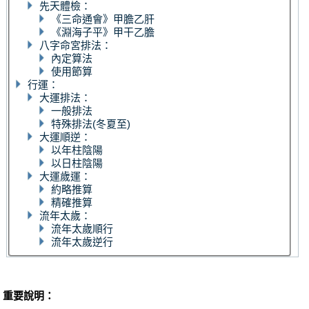
先天體檢：
《三命通會》甲膽乙肝
《淵海子平》甲干乙膽
八字命宮排法：
內定算法
使用節算
行運：
大運排法：
一般排法
特殊排法(冬夏至)
大運順逆：
以年柱陰陽
以日柱陰陽
大運歲運：
約略推算
精確推算
流年太歲：
流年太歲順行
流年太歲逆行
重要說明：