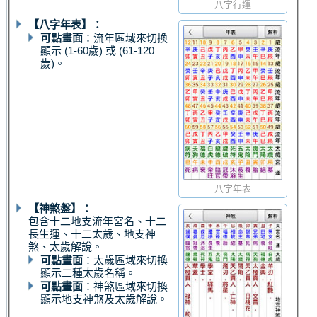
八字行運
【八字年表】：
可點畫面
：流年區域來切換
顯示 (1-60歲) 或 (61-120
歲)。
八字年表
【神煞盤】：
包含十二地支流年宮名、十二
長生運、十二太歲、地支神
煞、太歲解說。
可點畫面
：太歲區域來切換
顯示二種太歲名稱。
可點畫面
：神煞區域來切換
顯示地支神煞及太歲解說。