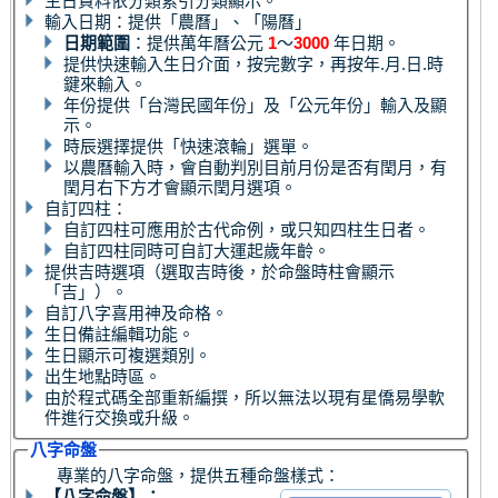
生日資料依分類索引分類顯示。
輸入日期：提供「農曆」、「陽曆」
日期範圍
：提供萬年曆公元
1
～
3000
年日期。
提供快速輸入生日介面，按完數字，再按年.月.日.時
鍵來輸入。
年份提供「台灣民國年份」及「公元年份」輸入及顯
示。
時辰選擇提供「快速滾輪」選單。
以農曆輸入時，會自動判別目前月份是否有閏月，有
閏月右下方才會顯示閏月選項。
自訂四柱：
自訂四柱可應用於古代命例，或只知四柱生日者。
自訂四柱同時可自訂大運起歲年齡。
提供吉時選項（選取吉時後，於命盤時柱會顯示
「吉」）。
自訂八字喜用神及命格。
生日備註編輯功能。
生日顯示可複選類別。
出生地點時區。
由於程式碼全部重新編撰，所以無法以現有星僑易學軟
件進行交換或升級。
八字命盤
專業的八字命盤，提供五種命盤樣式：
【八字命盤】：