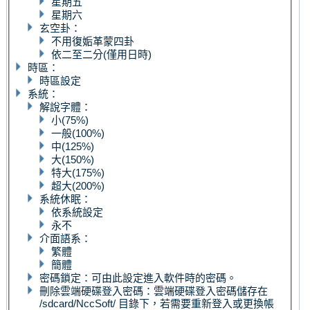
星期五
星期六
玄空卦：
不用復姤革蒙四卦
依二至二分(僅用日時)
時區：
時區設定
系統：
解說字體：
小(75%)
一般(100%)
中(125%)
大(150%)
特大(175%)
超大(200%)
系統休眠：
依系統設定
永不
介面語系：
繁體
簡體
密碼鎖定：可由此設定進入軟件時的密碼。
刪除雲端硬碟登入密碼：雲端硬碟登入密碼儲存在
/sdcard/NccSoft/ 目錄下，若需要重新登入或更換帳