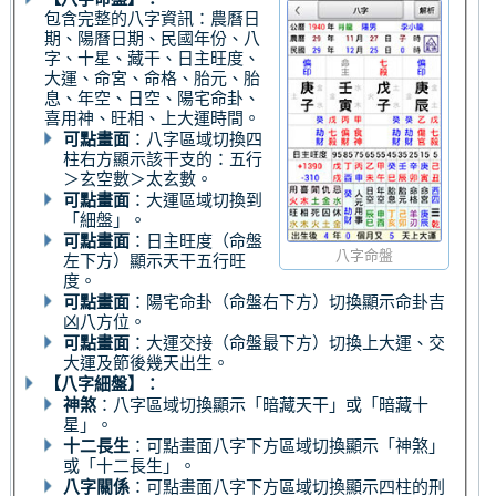
包含完整的八字資訊：農曆日
期、陽曆日期、民國年份、八
字、十星、藏干、日主旺度、
大運、命宮、命格、胎元、胎
息、年空、日空、陽宅命卦、
喜用神、旺相、上大運時間。
可點畫面
：八字區域切換四
柱右方顯示該干支的：五行
＞玄空數＞太玄數。
可點畫面
：大運區域切換到
「細盤」。
可點畫面
：日主旺度（命盤
八字命盤
左下方）顯示天干五行旺
度。
可點畫面
：陽宅命卦（命盤右下方）切換顯示命卦吉
凶八方位。
可點畫面
：大運交接（命盤最下方）切換上大運、交
大運及節後幾天出生。
【八字細盤】：
神煞
：八字區域切換顯示「暗藏天干」或「暗藏十
星」。
十二長生
：可點畫面八字下方區域切換顯示「神煞」
或「十二長生」。
八字關係
：可點畫面八字下方區域切換顯示四柱的刑