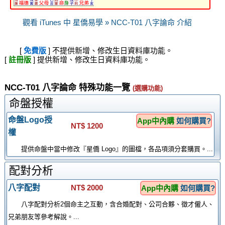
觀看 iTunes 中 星僑易學 » NCC-T01 八字論命 介紹
[
免費版
] 不提供新增、修改生日資料庫功能。
[
註冊版
] 提供新增、修改生日資料庫功能。
NCC-T01 八字論命 特殊功能一覽
(選購功能)
命盤授權
命盤Logo授
App中內購
如何購買?
NT$ 1200
權
提供命盤中當中修改『星僑 Logo』的圖檔，各品項須分套購買。...
配對分析
八字配對
NT$ 2000
App中內購
如何購買?
八字配對分析2個命主之互動，含合婚配對、公司合夥、徵才僱人、
兄弟朋友等參考解說。...