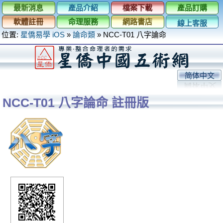
最新消息
產品介紹
檔案下載
產品訂購
軟體註冊
命理服務
網路書店
線上客服
位置:
星僑易學 iOS
»
論命類
»
NCC-T01 八字論命
简体中文
NCC-T01 八字論命 註冊版