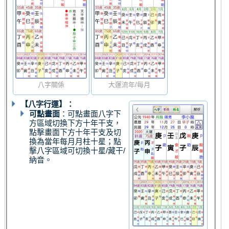
八字關係
大運流年/每月
【八字行運】：
可點畫面
：可點畫面八字下
方區域切換下方十年干支，
點擊畫面下方十年干支及切
換為當年每月月柱十星；點
擊八字區域可切換十星/藏干/
納音。