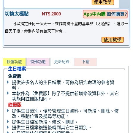
使用教學
切換太極點
NT$ 2000
App中內購
如何購買?
可以指定任何一個天干，來作為排十星的基準點（太極點），選取一
個天干後，命盤內所有該天干皆會...
使用教學
軟體功能
特殊功能
更新紀錄
下載
生日檔案
免費版
提供許多名人的生日檔案，可做為研究命理的參考資
料。
本軟件為【免費版】除了不提供新增修改資料外，其它
功能與註冊版相同。
註冊版
提供生日類別，便於管理生日資料，可新增、刪除、修
改、移動位置及搜尋等功能。
提供生日檔案新增、修改、刪除。
提供生日檔案複選後轉到其它生日類別。