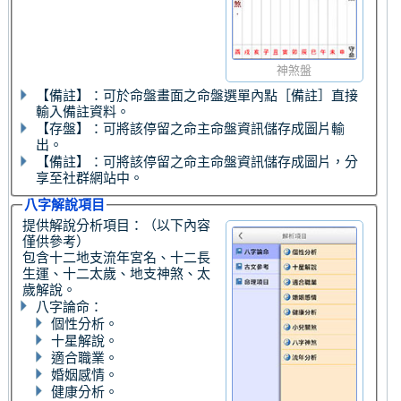
神煞盤
【備註】：可於命盤畫面之命盤選單內點［備註］直接
輸入備註資料。
【存盤】：可將該停留之命主命盤資訊儲存成圖片輸
出。
【備註】：可將該停留之命主命盤資訊儲存成圖片，分
享至社群網站中。
八字解說項目
提供解說分析項目：（以下內容
僅供參考）
包含十二地支流年宮名、十二長
生運、十二太歲、地支神煞、太
歲解說。
八字論命：
個性分析。
十星解說。
適合職業。
婚姻感情。
健康分析。