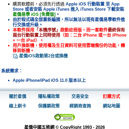
購買軟體前，必須先行透過
Apple iOS 行動裝置 至
App
Store
或者安裝
Apple iTunes
進入
iTunes Store
下載安裝
星僑易學 iOS [免費版]
。
由於程式碼全部重新編撰，所以無法以現有星僑易學軟件進
行交換或升級。
本軟件採用
「本機序號」
啟動註冊版，而一套軟件
最終保有
兩台行動裝置上同時使用
（如：二台 iPhone 或一台 iPhone
+ 一台 iPad）。
用戶換新機，使用權及生日資料可使用雲端備份的功能，轉
移到新機。
星僑iOS啟動第2台或換機
系統需求：
Apple iPhone/iPad iOS 11.0 版本以上
關於星僑
隱私權政策
交易安全
訂購方式
線上刷卡
保護鎖政策
經銷商查詢
網站地圖
星僑中國五術網 © CopyRight 1993 - 2026