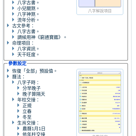
八字古書。
小兒關煞。
八字解說項目
八字神煞。
流年分析。
古文參考：
八字古書。
調候用神《窮通寶鑑》。
命理項目：
八字資訊。
天干旺度。
參數設定
恢復「全部」預設值。
曆法：
八字子時：
分早晚子
晚子算隔天
年柱交接：
正規
立春
冬至
生肖交接：
農曆1月1日
依年柱交接