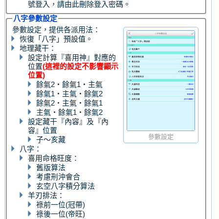
號登入，請由此刪除登入密碼。
八字參數設定
參數設定，提供各派用法：
恢復「八字」預設值。
地理藏干：
設定計算『喜用神』對應的
位置
(這裡的設定不影響顯示
位置)
餘氣2‧餘氣1‧主氣
餘氣1‧主氣‧餘氣2
餘氣2‧主氣‧餘氣1
主氣‧餘氣1‧餘氣2
設定藏干『內容』及『內
容』位置
參數設定
子～亥藏
八字：
喜用命格旺度：
舊版算法
考慮刑沖會合
玄空八字積分算法
羊刃排法：
祿前一位(冠帶)
祿後一位(帝旺)