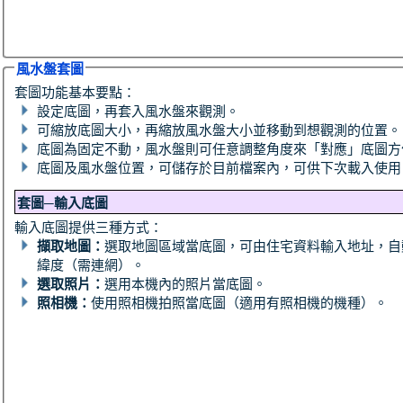
風水盤套圖
套圖功能基本要點：
設定底圖，再套入風水盤來觀測。
可縮放底圖大小，再縮放風水盤大小並移動到想觀測的位置。
底圖為固定不動，風水盤則可任意調整角度來「對應」底圖方
底圖及風水盤位置，可儲存於目前檔案內，可供下次載入使用
套圖─輸入底圖
輸入底圖提供三種方式：
擷取地圖：
選取地圖區域當底圖，可由住宅資料輸入地址，自
緯度（需連網）。
選取照片：
選用本機內的照片當底圖。
照相機：
使用照相機拍照當底圖（適用有照相機的機種）。