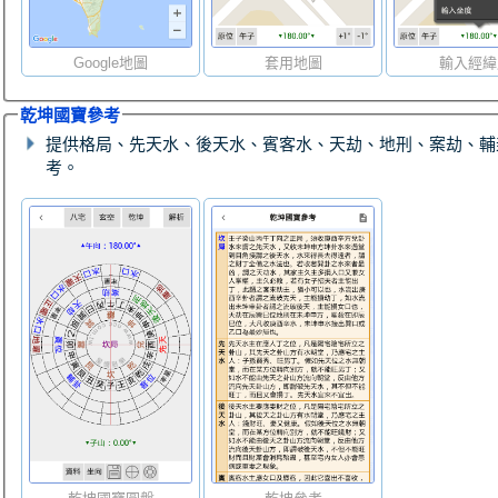
Google地圖
套用地圖
輸入經緯
乾坤國寶參考
提供格局、先天水、後天水、賓客水、天劫、地刑、案劫、輔
考。