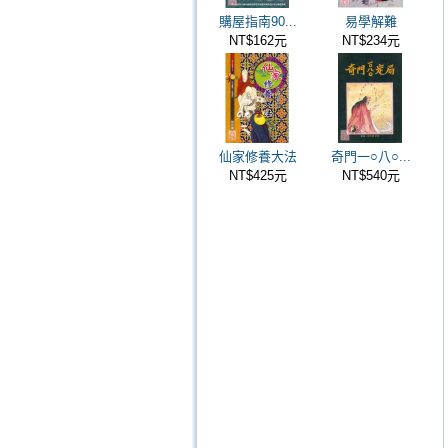
購屋指南90...
易學解難
NT$162元
NT$234元
仙家修養大法
奇門一○八○...
NT$425元
NT$540元