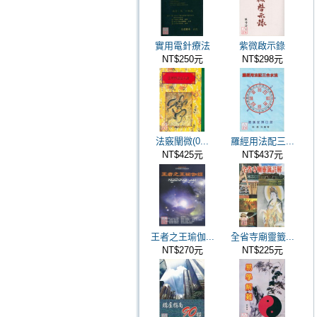
實用電針療法
紫微啟示錄
NT$250元
NT$298元
法竅闡微(0...
羅經用法配三...
NT$425元
NT$437元
王者之王瑜伽...
全省寺廟靈籤...
NT$270元
NT$225元