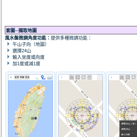
套圖─擷取地圖
風水盤微調角度功能：
提供多種微調功能：
午山子向（地圖）
選擇24山
輸入坐度或向度
加1度或減1度