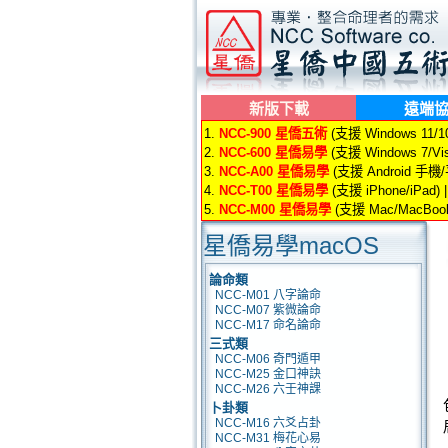
新版下載
遠端
1.
NCC-900 星僑五術
(支援 Windows 11/10/
2.
NCC-600 星僑易學
(支援 Windows 7/Vis
3.
NCC-A00 星僑易學
(支援 Android 手機
4.
NCC-T00 星僑易學
(支援 iPhone/iPad) 
5.
NCC-M00 星僑易學
(支援 Mac/MacBook
星僑易學macOS
論命類
NCC-M01 八字論命
NCC-M07 紫微論命
NCC-M17 命名論命
三式類
NCC-M06 奇門遁甲
NCC-M25 金口神訣
NCC-M26 六壬神課
卜卦類
NCC-M16 六爻占卦
NCC-M31 梅花心易