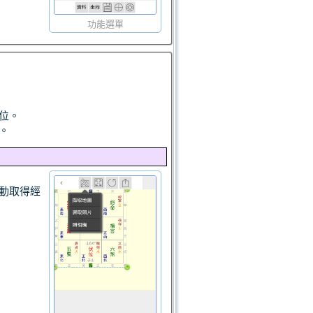
功能選單
位。
。
動取得經