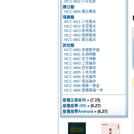
NCC-M32 八字玄卦
擇日類
NCC-M08 擇日專家
堪輿類
NCC-M21 八宅風水
NCC-M22 玄空風水
NCC-M23 乾坤風水
NCC-M60 造葬點地
NCC-M61 紫白風水
其他類
NCC-M90 命理套件組
NCC-M91 孔明神數
NCC-M92 文王神數
NCC-M93 三世論命
NCC-M94 四字論命
NCC-M95 卜命大師
NCC-M96 先天論命
NCC-M97 鬼谷論命
NCC-M98 達摩一掌金
NCC-M88 星僑雲端一年
星僑五術系列
» (7,15)
星僑易學 iOS
» (6,27)
星僑易學Android
» (6,27)