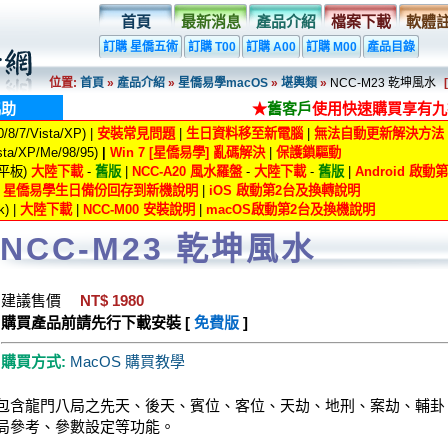
首頁
最新消息
產品介紹
檔案下載
軟體
訂購 星僑五術
訂購 T00
訂購 A00
訂購 M00
產品目錄
位置:
首頁
»
產品介紹
»
星僑易學macOS
»
堪輿類
»
NCC-M23 乾坤風水
協助
★
舊客戶
使用快速購買享有九
8/7/Vista/XP) |
安裝常見問題
|
生日資料移至新電腦
|
無法自動更新解決方法
ta/XP/Me/98/95)
|
Win 7 [星僑易學] 亂碼解決
|
保護鎖驅動
/平板)
大陸下載
-
舊版
|
NCC-A20 風水羅盤
-
大陸下載
-
舊版
|
Android 啟
|
星僑易學生日備份回存到新機說明
|
iOS 啟動第2台及換轉說明
) |
大陸下載
|
NCC-M00 安裝說明
|
macOS啟動第2台及換機說明
NCC-M23 乾坤風水
建議售價
NT$ 1980
購買產品前請先行下載安裝 [
免費版
]
購買方式:
MacOS 購買教學
包含龍門八局之先天、後天、賓位、客位、天劫、地刑、案劫、輔卦
局參考、參數設定等功能。