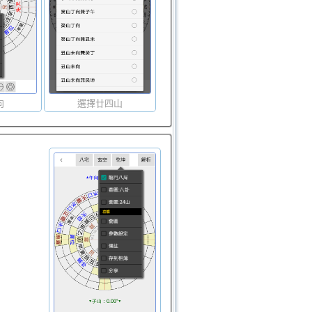
向
選擇廿四山