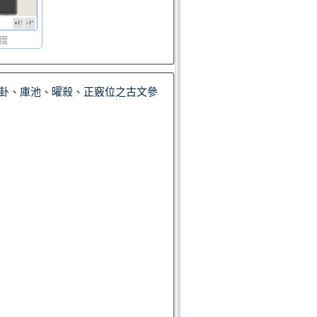
度
卦、庫池、曜殺、正竅位之古文參