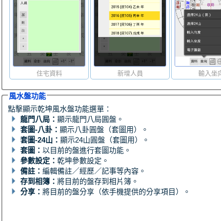
住宅資料
新增人員
輸入坐
風水盤功能
點擊顯示乾坤風水盤功能選單：
龍門八局：
顯示龍門八局圓盤。
套圖-八卦：
顯示八卦圓盤（套圖用）。
套圖-24山：
顯示24山圓盤（套圖用）。
套圖：
以目前的盤進行套圖功能。
參數設定：
乾坤參數設定。
備註：
編輯備註／經歷／記事等內容。
存到相簿：
將目前的盤存到相片簿。
分享：
將目前的盤分享（依手機提供的分享項目）。