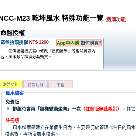
NCC-M23 乾坤風水 特殊功能一覽
(選購功能)
命盤授權
NT$ 1200
羅盤抬頭授權
App中內購
如何購買?
提供羅盤樣式當中修改『星僑易學』等相關資訊內
容，風水類品項須分套購買。...
軟體功能
特殊功能
下載
風水檔案
免費版
排盤時會再「隨機變動坐向」一次
（註冊版無此限制）
，其它
註冊版
風水檔案是建立在某個生日內，主要是便於管理此生日的風水
檔案後，再新增風水檔案。