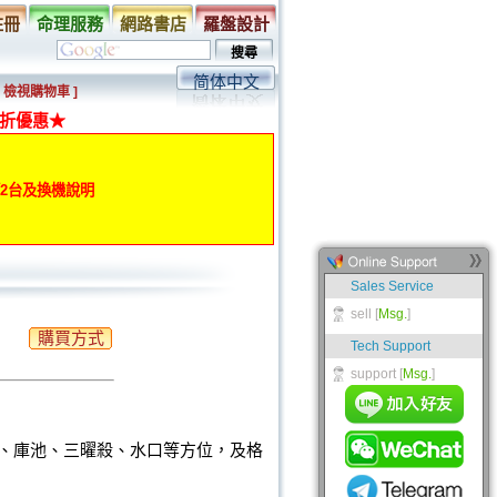
註冊
命理服務
網路書店
羅盤設計
简体中文
[ 檢視購物車 ]
折優惠★
動第2台及換機說明
購買方式
、庫池、三曜殺、水口等方位，及格