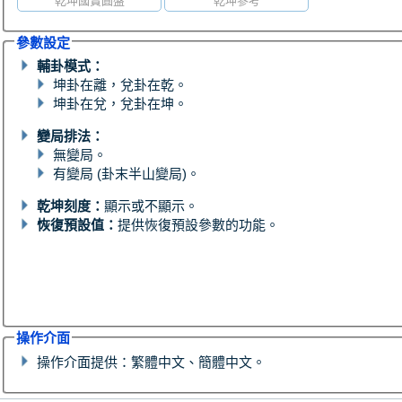
乾坤國寶圓盤
乾坤參考
參數設定
輔卦模式：
坤卦在離，兌卦在乾。
坤卦在兌，兌卦在坤。
變局排法：
無變局。
有變局 (卦末半山變局)。
乾坤刻度：
顯示或不顯示。
恢復預設值：
提供恢復預設參數的功能。
操作介面
操作介面提供：繁體中文、簡體中文。